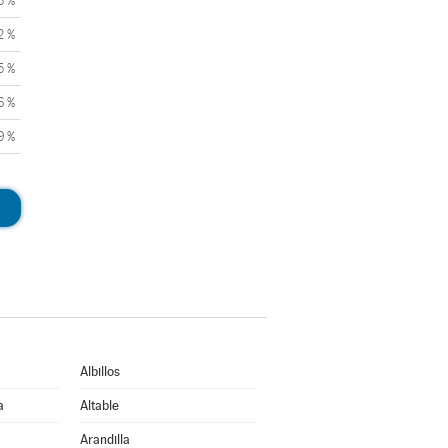
3 %
2 %
5 %
6 %
9 %
Albillos
a
Altable
Arandilla