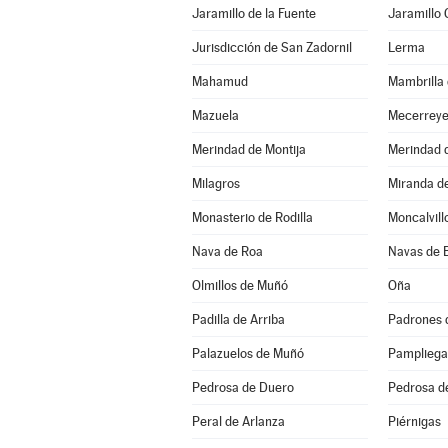
Jaramillo de la Fuente
Jaramillo
Jurisdicción de San Zadornil
Lerma
Mahamud
Mambrilla 
Mazuela
Mecerrey
Merindad de Montija
Merindad d
Milagros
Miranda d
Monasterio de Rodilla
Moncalvill
Nava de Roa
Navas de 
Olmillos de Muñó
Oña
Padilla de Arriba
Padrones 
Palazuelos de Muñó
Pampliega
Pedrosa de Duero
Pedrosa d
Peral de Arlanza
Piérnigas