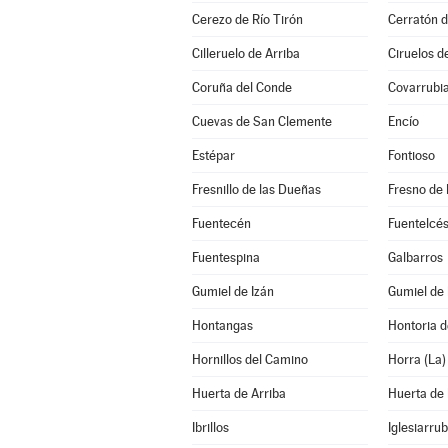
Cerezo de Río Tirón
Cerratón d
Cilleruelo de Arriba
Ciruelos d
Coruña del Conde
Covarrubi
Cuevas de San Clemente
Encío
Estépar
Fontioso
Fresnillo de las Dueñas
Fresno de 
Fuentecén
Fuentelcé
Fuentespina
Galbarros
Gumiel de Izán
Gumiel de
Hontangas
Hontoria d
Hornillos del Camino
Horra (La)
Huerta de Arriba
Huerta de
Ibrillos
Iglesiarrub