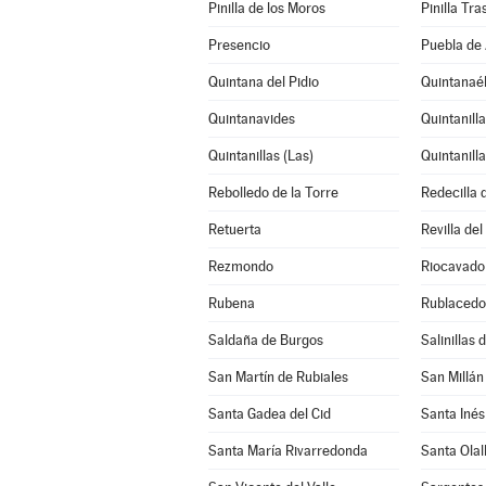
Pinilla de los Moros
Pinilla Tr
Presencio
Puebla de 
Quintana del Pidio
Quintanaé
Quintanavides
Quintanillas (Las)
Quintanilla
Rebolledo de la Torre
Redecilla 
Retuerta
Revilla de
Rezmondo
Riocavado 
Rubena
Rublacedo
Saldaña de Burgos
Salinillas
San Martín de Rubiales
San Millán
Santa Gadea del Cid
Santa Inés
Santa María Rivarredonda
Santa Olal