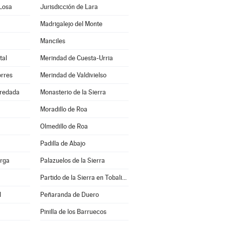
 Losa
Jurisdicción de Lara
Madrigalejo del Monte
Manciles
tal
Merindad de Cuesta-Urria
orres
Merindad de Valdivielso
redada
Monasterio de la Sierra
Moradillo de Roa
Olmedillo de Roa
Padilla de Abajo
erga
Palazuelos de la Sierra
Partido de la Sierra en Tobalina
l
Peñaranda de Duero
Pinilla de los Barruecos