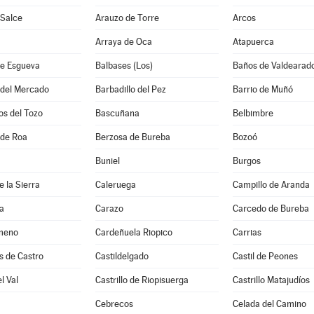
 Salce
Arauzo de Torre
Arcos
Arraya de Oca
Atapuerca
e Esgueva
Balbases (Los)
Baños de Valdearad
 del Mercado
Barbadillo del Pez
Barrio de Muñó
os del Tozo
Bascuñana
Belbimbre
 de Roa
Berzosa de Bureba
Bozoó
Buniel
Burgos
 la Sierra
Caleruega
Campillo de Aranda
a
Carazo
Carcedo de Bureba
meno
Cardeñuela Riopico
Carrias
s de Castro
Castildelgado
Castil de Peones
el Val
Castrillo de Riopisuerga
Castrillo Matajudíos
Cebrecos
Celada del Camino