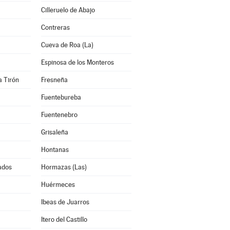
Cilleruelo de Abajo
Contreras
Cueva de Roa (La)
Espinosa de los Monteros
a Tirón
Fresneña
Fuentebureba
Fuentenebro
Grisaleña
Hontanas
ados
Hormazas (Las)
Huérmeces
Ibeas de Juarros
Itero del Castillo