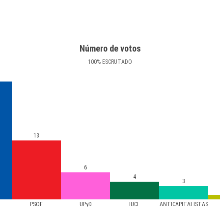
Número de votos
100
%
ESCRUTADO
13
6
4
3
PSOE
UPyD
IUCL
ANTICAPITALISTAS