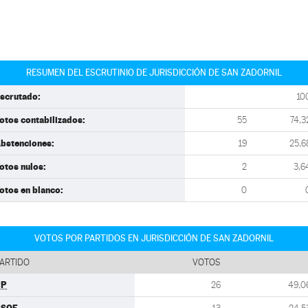
RESUMEN DEL ESCRUTINIO DE JURISDICCIÓN DE SAN ZADORNIL
scrutado:
10
otos contabilizados:
55
74,3
bstenciones:
19
25,6
otos nulos:
2
3,6
otos en blanco:
0
VOTOS POR PARTIDOS EN JURISDICCIÓN DE SAN ZADORNIL
ARTIDO
VOTOS
PP
26
49,0