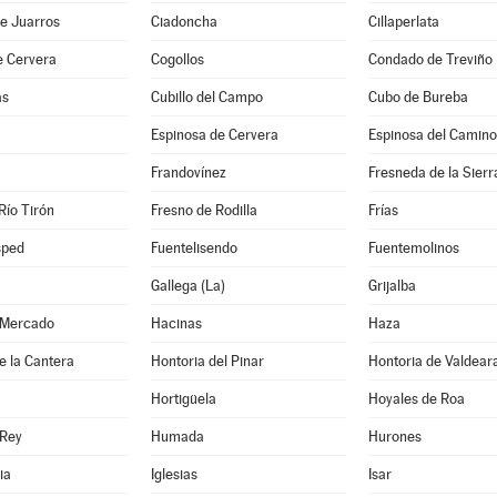
e Juarros
Ciadoncha
Cillaperlata
e Cervera
Cogollos
Condado de Treviño
as
Cubillo del Campo
Cubo de Bureba
Espinosa de Cervera
Espinosa del Camino
Frandovínez
Fresneda de la Sierr
Río Tirón
Fresno de Rodilla
Frías
sped
Fuentelisendo
Fuentemolinos
Gallega (La)
Grijalba
 Mercado
Hacinas
Haza
e la Cantera
Hontoria del Pinar
Hontoria de Valdear
Hortigüela
Hoyales de Roa
 Rey
Humada
Hurones
ia
Iglesias
Isar