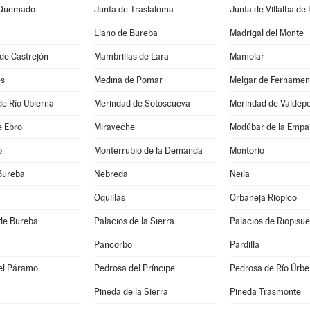
 Quemado
Junta de Traslaloma
Junta de Villalba de
Llano de Bureba
Madrigal del Monte
de Castrejón
Mambrillas de Lara
Mamolar
es
Medina de Pomar
Melgar de Fernamen
e Río Ubierna
Merindad de Sotoscueva
Merindad de Valdep
e Ebro
Miraveche
Modúbar de la Empa
o
Monterrubio de la Demanda
Montorio
Bureba
Nebreda
Neila
Oquillas
Orbaneja Riopico
de Bureba
Palacios de la Sierra
Palacios de Riopisu
Pancorbo
Pardilla
el Páramo
Pedrosa del Príncipe
Pedrosa de Río Úrbe
Pineda de la Sierra
Pineda Trasmonte