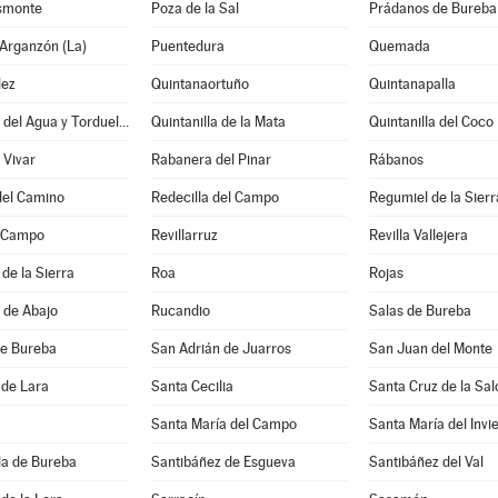
asmonte
Poza de la Sal
Prádanos de Bureba
Arganzón (La)
Puentedura
Quemada
lez
Quintanaortuño
Quintanapalla
Quintanilla del Agua y Tordueles
Quintanilla de la Mata
Quintanilla del Coco
 Vivar
Rabanera del Pinar
Rábanos
del Camino
Redecilla del Campo
Regumiel de la Sierr
l Campo
Revillarruz
Revilla Vallejera
de la Sierra
Roa
Rojas
 de Abajo
Rucandio
Salas de Bureba
 de Bureba
San Adrián de Juarros
San Juan del Monte
 de Lara
Santa Cecilia
Santa Cruz de la Sa
Santa María del Campo
Santa María del Invi
la de Bureba
Santibáñez de Esgueva
Santibáñez del Val