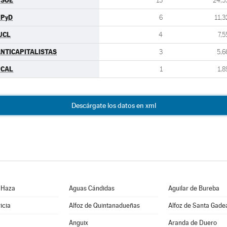
PSOE
13
24,5
UPyD
6
11,3
UCL
4
7,5
NTICAPITALISTAS
3
5,6
PCAL
1
1,8
Descárgate los datos en xml
 Haza
Aguas Cándidas
Aguilar de Bureba
icia
Alfoz de Quintanadueñas
Alfoz de Santa Gade
Anguix
Aranda de Duero