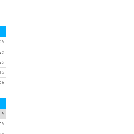
0 %
2 %
8 %
4 %
0 %
%
6 %