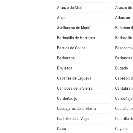
Arauzo de Miel
Arauzo de
Arija
Arlanzón
Avellanosa de Muñó
Bahabón d
Barbadillo de Herreros
Barbadillo
Barrios de Colina
Basconcill
Berberana
Berlangas
Briviesca
Bugedo
Cabañes de Esgueva
Cabezón de
Canicosa de la Sierra
Cantabran
Cardeñadijo
Cardeñaji
Cascajares de la Sierra
Castellano
Castrillo de la Vega
Castrillo d
Cavia
Cayuela