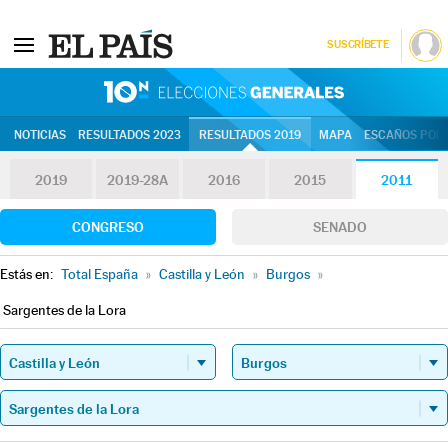
SUSCRÍBETE
10N | Eleccion
NOTICIAS
RESULTADOS 2023
RESULTADOS 2019
MAPA
ESCAÑOS POR 
2019
2019-28A
2016
2015
2011
CONGRESO
SENADO
Estás en:
Total España
»
Castilla y León
»
Burgos
»
Sargentes de la Lora