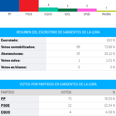
4
3
3
1
PP
PSOE
EQUO
IUCL
UPyD
PACMA
RESUMEN DEL ESCRUTINIO DE SARGENTES DE LA LORA
Escrutado:
100 %
Votos contabilizados:
99
73,88 %
Abstenciones:
35
26,12 %
Votos nulos:
1
1,01 %
Votos en blanco:
0
0 %
VOTOS POR PARTIDOS EN SARGENTES DE LA LORA
PARTIDO
VOTOS
%
PP
75
76,53 %
PSOE
12
12,24 %
EQUO
4
4,08 %