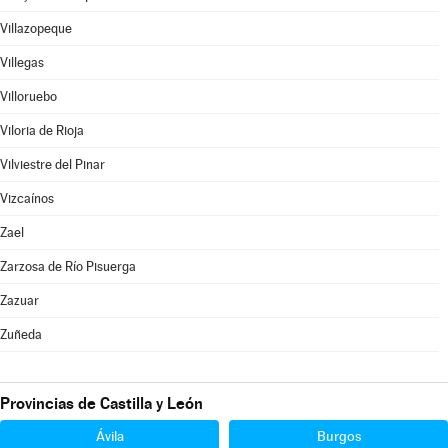
Villazopeque
Villegas
Villoruebo
Viloria de Rioja
Vilviestre del Pinar
Vizcaínos
Zael
Zarzosa de Río Pisuerga
Zazuar
Zuñeda
Provincias de Castilla y León
Ávila
Burgos