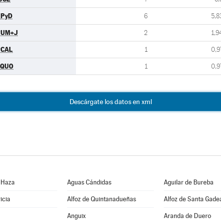
UPyD
6
5,8
PUM+J
2
1,9
PCAL
1
0,9
EQUO
1
0,9
Descárgate los datos en xml
 Haza
Aguas Cándidas
Aguilar de Bureba
icia
Alfoz de Quintanadueñas
Alfoz de Santa Gade
Anguix
Aranda de Duero