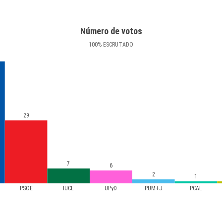
Número de votos
100
%
ESCRUTADO
29
7
6
2
1
PSOE
IUCL
UPyD
PUM+J
PCAL