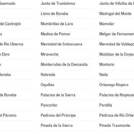
 Quemado
Junta de Traslaloma
Junta de Villalba de
Llano de Bureba
Madrigal del Monte
de Castrejón
Mambrillas de Lara
Mamolar
es
Medina de Pomar
Melgar de Fernamen
e Río Ubierna
Merindad de Sotoscueva
Merindad de Valdep
e Ebro
Miraveche
Modúbar de la Empa
o
Monterrubio de la Demanda
Montorio
Bureba
Nebreda
Neila
Oquillas
Orbaneja Riopico
de Bureba
Palacios de la Sierra
Palacios de Riopisu
Pancorbo
Pardilla
el Páramo
Pedrosa del Príncipe
Pedrosa de Río Úrbe
Pineda de la Sierra
Pineda Trasmonte