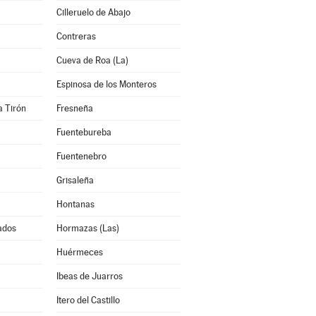
Cilleruelo de Abajo
Contreras
Cueva de Roa (La)
Espinosa de los Monteros
a Tirón
Fresneña
Fuentebureba
Fuentenebro
Grisaleña
Hontanas
ados
Hormazas (Las)
Huérmeces
Ibeas de Juarros
Itero del Castillo