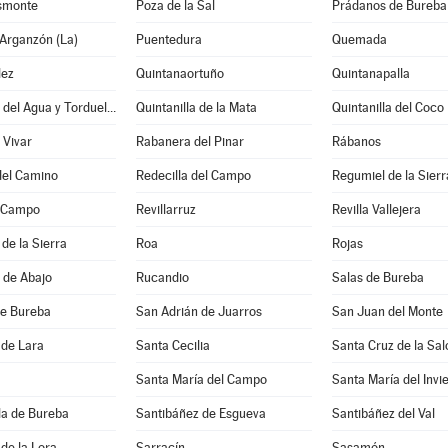
asmonte
Poza de la Sal
Prádanos de Bureba
Arganzón (La)
Puentedura
Quemada
lez
Quintanaortuño
Quintanapalla
Quintanilla del Agua y Tordueles
Quintanilla de la Mata
Quintanilla del Coco
 Vivar
Rabanera del Pinar
Rábanos
del Camino
Redecilla del Campo
Regumiel de la Sierr
l Campo
Revillarruz
Revilla Vallejera
de la Sierra
Roa
Rojas
 de Abajo
Rucandio
Salas de Bureba
 de Bureba
San Adrián de Juarros
San Juan del Monte
 de Lara
Santa Cecilia
Santa Cruz de la Sa
Santa María del Campo
Santa María del Invi
la de Bureba
Santibáñez de Esgueva
Santibáñez del Val
de la Lora
Sarracín
Sasamón