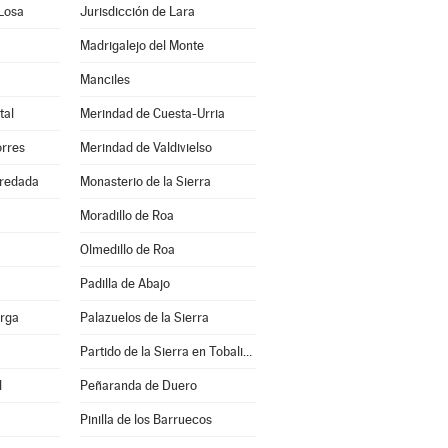
 Losa
Jurisdicción de Lara
Madrigalejo del Monte
Manciles
tal
Merindad de Cuesta-Urria
orres
Merindad de Valdivielso
redada
Monasterio de la Sierra
Moradillo de Roa
Olmedillo de Roa
Padilla de Abajo
erga
Palazuelos de la Sierra
Partido de la Sierra en Tobalina
l
Peñaranda de Duero
Pinilla de los Barruecos