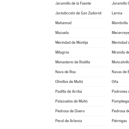
Jaramillo de la Fuente
Jaramillo
Jurisdicción de San Zadornil
Lerma
Mahamud
Mambrilla 
Mazuela
Mecerrey
Merindad de Montija
Merindad d
Milagros
Miranda d
Monasterio de Rodilla
Moncalvill
Nava de Roa
Navas de 
Olmillos de Muñó
Oña
Padilla de Arriba
Padrones 
Palazuelos de Muñó
Pampliega
Pedrosa de Duero
Pedrosa d
Peral de Arlanza
Piérnigas