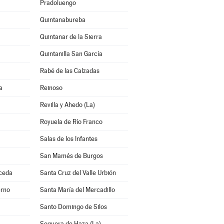
Pradoluengo
Quintanabureba
Quintanar de la Sierra
Quintanilla San García
Rabé de las Calzadas
a
Reinoso
Revilla y Ahedo (La)
Royuela de Río Franco
Salas de los Infantes
San Mamés de Burgos
lceda
Santa Cruz del Valle Urbión
erno
Santa María del Mercadillo
Santo Domingo de Silos
Sequera de Haza (La)