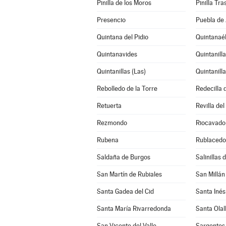
Pinilla de los Moros
Pinilla Tr
Presencio
Puebla de 
Quintana del Pidio
Quintanaé
Quintanavides
Quintanillas (Las)
Quintanilla
Rebolledo de la Torre
Redecilla 
Retuerta
Revilla de
Rezmondo
Riocavado 
Rubena
Rublacedo
Saldaña de Burgos
Salinillas
San Martín de Rubiales
San Millán
Santa Gadea del Cid
Santa Inés
Santa María Rivarredonda
Santa Olal
San Vicente del Valle
Sargentes 