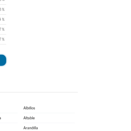
3 %
4 %
7 %
7 %
Albillos
a
Altable
Arandilla