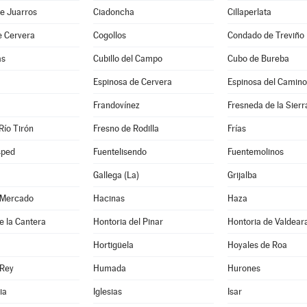
e Juarros
Ciadoncha
Cillaperlata
e Cervera
Cogollos
Condado de Treviño
as
Cubillo del Campo
Cubo de Bureba
Espinosa de Cervera
Espinosa del Camino
Frandovínez
Fresneda de la Sierr
Río Tirón
Fresno de Rodilla
Frías
sped
Fuentelisendo
Fuentemolinos
Gallega (La)
Grijalba
 Mercado
Hacinas
Haza
e la Cantera
Hontoria del Pinar
Hontoria de Valdear
Hortigüela
Hoyales de Roa
 Rey
Humada
Hurones
ia
Iglesias
Isar