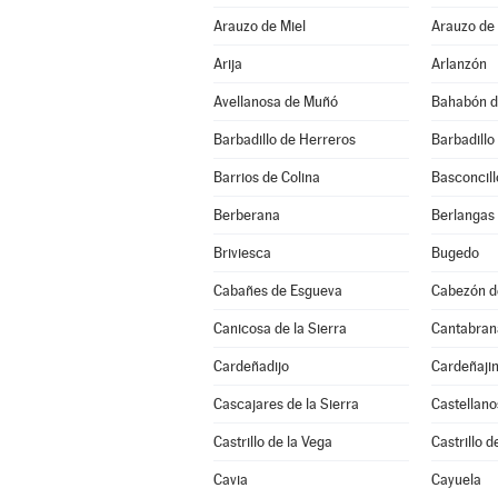
Arauzo de Miel
Arauzo de
Arija
Arlanzón
Avellanosa de Muñó
Bahabón d
Barbadillo de Herreros
Barbadillo
Barrios de Colina
Basconcill
Berberana
Berlangas
Briviesca
Bugedo
Cabañes de Esgueva
Cabezón de
Canicosa de la Sierra
Cantabran
Cardeñadijo
Cardeñaji
Cascajares de la Sierra
Castellano
Castrillo de la Vega
Castrillo d
Cavia
Cayuela