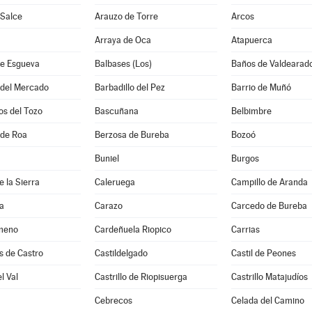
 Salce
Arauzo de Torre
Arcos
Arraya de Oca
Atapuerca
e Esgueva
Balbases (Los)
Baños de Valdearad
 del Mercado
Barbadillo del Pez
Barrio de Muñó
os del Tozo
Bascuñana
Belbimbre
 de Roa
Berzosa de Bureba
Bozoó
Buniel
Burgos
 la Sierra
Caleruega
Campillo de Aranda
a
Carazo
Carcedo de Bureba
meno
Cardeñuela Riopico
Carrias
s de Castro
Castildelgado
Castil de Peones
el Val
Castrillo de Riopisuerga
Castrillo Matajudíos
Cebrecos
Celada del Camino