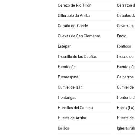
Cerezo de Río Tirón
Cerratón d
Cilleruelo de Arriba
Ciruelos d
Coruña del Conde
Covarrubi
Cuevas de San Clemente
Encío
Estépar
Fontioso
Fresnillo de las Dueñas
Fresno de 
Fuentecén
Fuentelcé
Fuentespina
Galbarros
Gumiel de Izán
Gumiel de
Hontangas
Hontoria d
Hornillos del Camino
Horra (La)
Huerta de Arriba
Huerta de
Ibrillos
Iglesiarrub