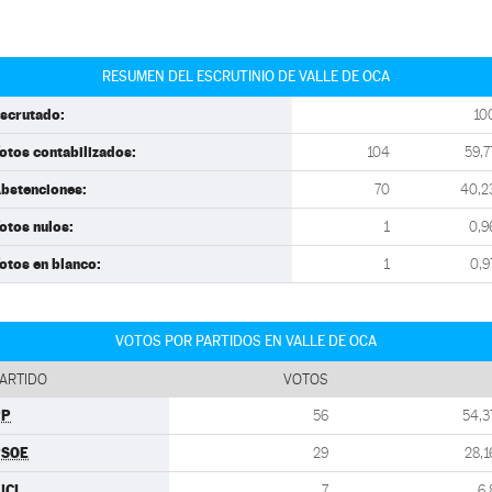
RESUMEN DEL ESCRUTINIO DE VALLE DE OCA
scrutado:
10
otos contabilizados:
104
59,7
bstenciones:
70
40,2
otos nulos:
1
0,9
otos en blanco:
1
0,9
VOTOS POR PARTIDOS EN VALLE DE OCA
ARTIDO
VOTOS
PP
56
54,3
PSOE
29
28,1
UCL
7
6,