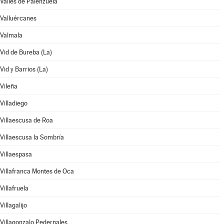
Valles de Palenzuela
Valluércanes
Valmala
Vid de Bureba (La)
Vid y Barrios (La)
Vileña
Villadiego
Villaescusa de Roa
Villaescusa la Sombría
Villaespasa
Villafranca Montes de Oca
Villafruela
Villagalijo
Villagonzalo Pedernales