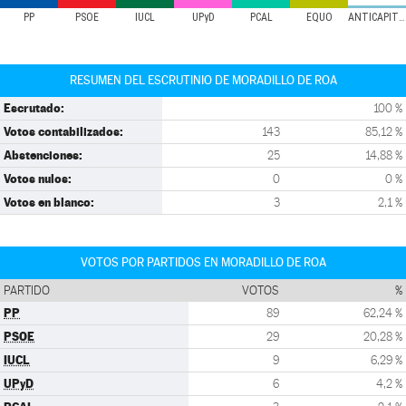
PP
PSOE
IUCL
UPyD
PCAL
EQUO
ANTICAPITALISTAS
RESUMEN DEL ESCRUTINIO DE MORADILLO DE ROA
Escrutado:
100 %
Votos contabilizados:
143
85,12 %
Abstenciones:
25
14,88 %
Votos nulos:
0
0 %
Votos en blanco:
3
2,1 %
VOTOS POR PARTIDOS EN MORADILLO DE ROA
PARTIDO
VOTOS
%
PP
89
62,24 %
PSOE
29
20,28 %
IUCL
9
6,29 %
UPyD
6
4,2 %