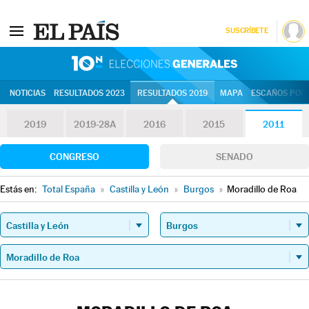
SUSCRÍBETE
10N | Eleccion
NOTICIAS
RESULTADOS 2023
RESULTADOS 2019
MAPA
ESCAÑOS POR 
2019
2019-28A
2016
2015
2011
CONGRESO
SENADO
Estás en:
Total España
»
Castilla y León
»
Burgos
»
Moradillo de Roa