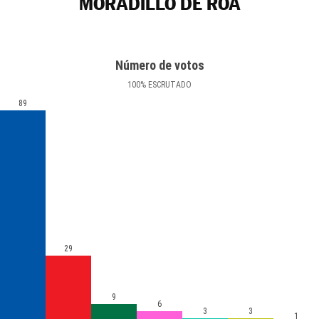
MORADILLO DE ROA
Número de votos
100
%
ESCRUTADO
89
29
9
6
3
3
1