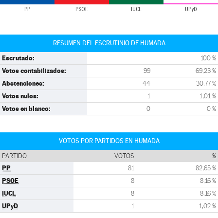
PP
PSOE
IUCL
UPyD
RESUMEN DEL ESCRUTINIO DE HUMADA
Escrutado:
100 %
Votos contabilizados:
99
69,23 %
Abstenciones:
44
30,77 %
Votos nulos:
1
1,01 %
Votos en blanco:
0
0 %
VOTOS POR PARTIDOS EN HUMADA
PARTIDO
VOTOS
%
PP
81
82,65 %
PSOE
8
8,16 %
IUCL
8
8,16 %
UPyD
1
1,02 %