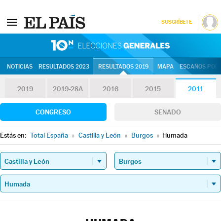
SUSCRÍBETE
10N | Eleccion
NOTICIAS
RESULTADOS 2023
RESULTADOS 2019
MAPA
ESCAÑOS POR 
2019
2019-28A
2016
2015
2011
CONGRESO
SENADO
Estás en:
Total España
»
Castilla y León
»
Burgos
»
Humada