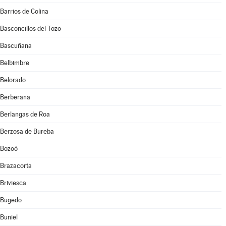
Barrios de Colina
Basconcillos del Tozo
Bascuñana
Belbimbre
Belorado
Berberana
Berlangas de Roa
Berzosa de Bureba
Bozoó
Brazacorta
Briviesca
Bugedo
Buniel