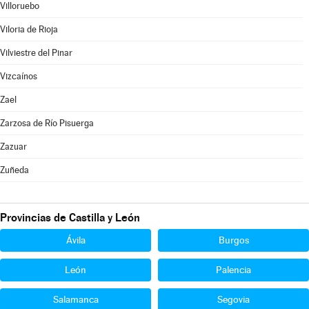
Villoruebo
Viloria de Rioja
Vilviestre del Pinar
Vizcaínos
Zael
Zarzosa de Río Pisuerga
Zazuar
Zuñeda
Provincias de Castilla y León
Ávila
Burgos
León
Palencia
Salamanca
Segovia