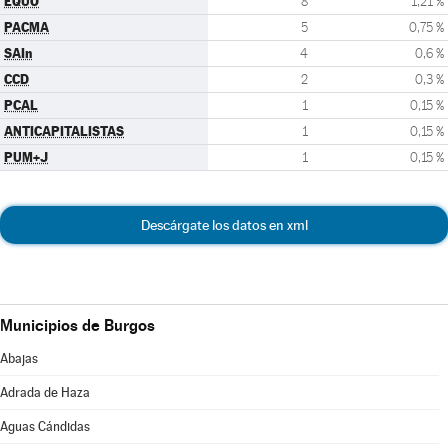
EQUO
8
1,21 %
PACMA
5
0,75 %
SAIn
4
0,6 %
CCD
2
0,3 %
PCAL
1
0,15 %
ANTICAPITALISTAS
1
0,15 %
PUM+J
1
0,15 %
Descárgate los datos en xml
Municipios de Burgos
Abajas
Adrada de Haza
Aguas Cándidas