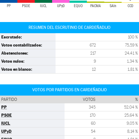
PP
PSOE
IUCL
UPyD
EQUO
PACMA
SAIn
CCD
RESUMEN DEL ESCRUTINIO DE CARDEÑADIJO
Escrutado:
100 %
Votos contabilizados:
672
75,59 %
Abstenciones:
217
24,41 %
Votos nulos:
9
1,34 %
Votos en blanco:
12
1,81 %
VOTOS POR PARTIDOS EN CARDEÑADIJO
PARTIDO
VOTOS
%
PP
345
52,04 %
PSOE
170
25,64 %
IUCL
60
9,05 %
UPyD
54
8,14 %