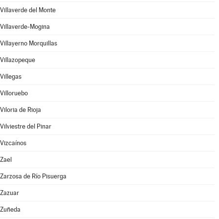
Villaverde del Monte
Villaverde-Mogina
Villayerno Morquillas
Villazopeque
Villegas
Villoruebo
Viloria de Rioja
Vilviestre del Pinar
Vizcaínos
Zael
Zarzosa de Río Pisuerga
Zazuar
Zuñeda