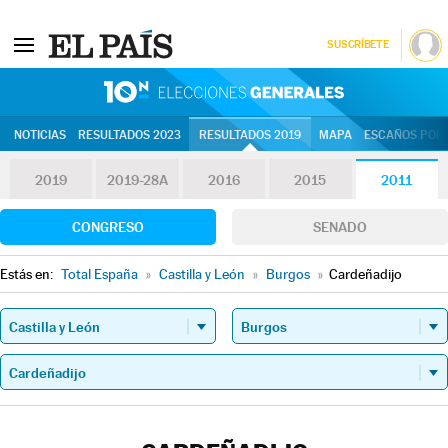
SUSCRÍBETE
10N | Eleccion
NOTICIAS
RESULTADOS 2023
RESULTADOS 2019
MAPA
ESCAÑOS POR 
2019
2019-28A
2016
2015
2011
CONGRESO
SENADO
Estás en:
Total España
»
Castilla y León
»
Burgos
»
Cardeñadijo