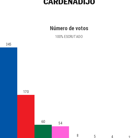
CARDEÑADIJO
Número de votos
100
%
ESCRUTADO
345
170
60
54
8
5
4
2