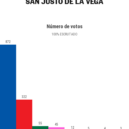
SAN JUSTO DE LA VEGA
Número de votos
100
%
ESCRUTADO
872
322
55
45
12
5
4
3