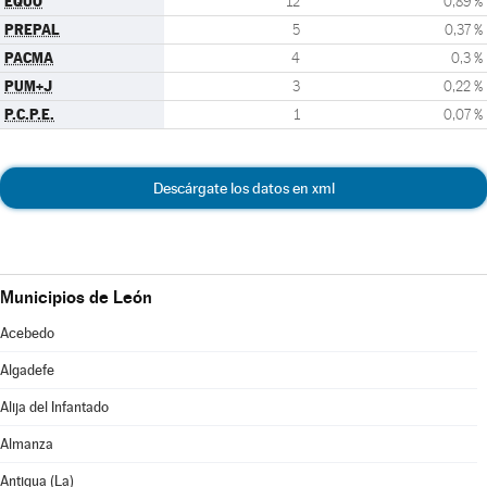
EQUO
12
0,89 %
PREPAL
5
0,37 %
PACMA
4
0,3 %
PUM+J
3
0,22 %
P.C.P.E.
1
0,07 %
Descárgate los datos en xml
Municipios de León
Acebedo
Algadefe
Alija del Infantado
Almanza
Antigua (La)