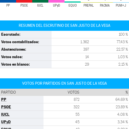
PP
PSOE
IUCL
UPyD
EQUO
PREPAL
PACMA
PUM+J
RESUMEN DEL ESCRUTINIO DE SAN JUSTO DE LA VEGA
Escrutado:
100 %
Votos contabilizados:
1.362
77,43 %
Abstenciones:
397
22,57 %
Votos nulos:
14
1,03 %
Votos en blanco:
29
2,15 %
VOTOS POR PARTIDOS EN SAN JUSTO DE LA VEGA
PARTIDO
VOTOS
%
PP
872
64,69 %
PSOE
322
23,89 %
IUCL
55
4,08 %
UPyD
45
3,34 %