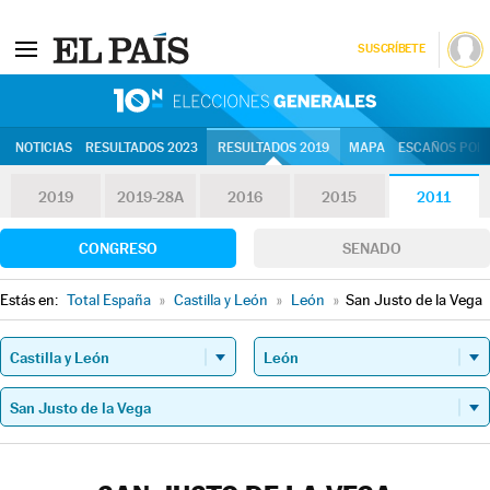
SUSCRÍBETE
10N | Eleccion
NOTICIAS
RESULTADOS 2023
RESULTADOS 2019
MAPA
ESCAÑOS POR 
2019
2019-28A
2016
2015
2011
CONGRESO
SENADO
Estás en:
Total España
»
Castilla y León
»
León
»
San Justo de la Vega