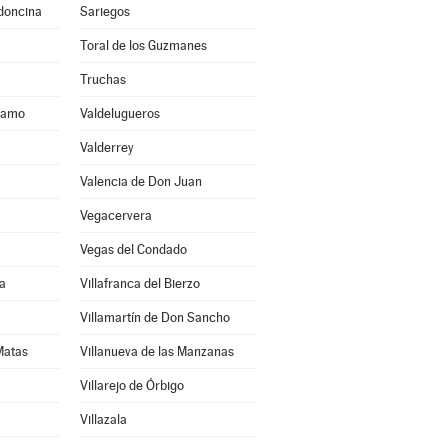
ldoncina
Sariegos
Toral de los Guzmanes
Truchas
áramo
Valdelugueros
Valderrey
Valencia de Don Juan
Vegacervera
Vegas del Condado
a
Villafranca del Bierzo
Villamartín de Don Sancho
 Matas
Villanueva de las Manzanas
Villarejo de Órbigo
Villazala