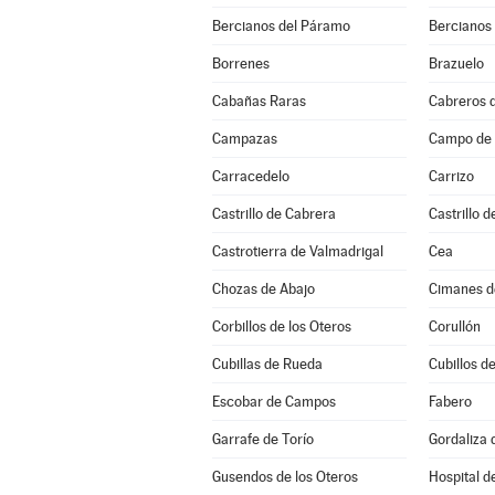
Bercianos del Páramo
Bercianos
Borrenes
Brazuelo
Cabañas Raras
Cabreros d
Campazas
Campo de V
Carracedelo
Carrizo
Castrillo de Cabrera
Castrillo d
Castrotierra de Valmadrigal
Cea
Chozas de Abajo
Cimanes d
Corbillos de los Oteros
Corullón
Cubillas de Rueda
Cubillos de
Escobar de Campos
Fabero
Garrafe de Torío
Gordaliza 
Gusendos de los Oteros
Hospital d