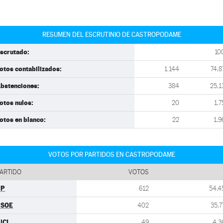
RESUMEN DEL ESCRUTINIO DE CASTROPODAME
scrutado:
10
otos contabilizados:
1.144
74,8
bstenciones:
384
25,1
otos nulos:
20
1,7
otos en blanco:
22
1,9
VOTOS POR PARTIDOS EN CASTROPODAME
ARTIDO
VOTOS
PP
612
54,4
PSOE
402
35,7
UCL
49
4,3