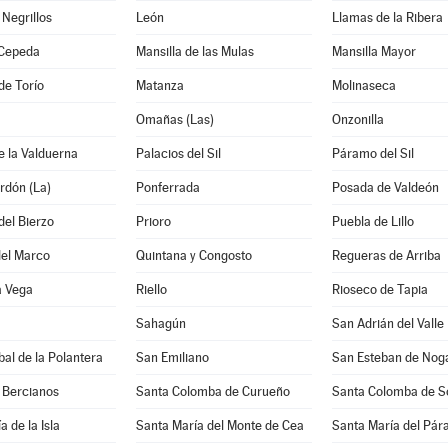
Negrillos
León
Llamas de la Ribera
Cepeda
Mansilla de las Mulas
Mansilla Mayor
de Torío
Matanza
Molinaseca
Omañas (Las)
Onzonilla
e la Valduerna
Palacios del Sil
Páramo del Sil
rdón (La)
Ponferrada
Posada de Valdeón
del Bierzo
Prioro
Puebla de Lillo
del Marco
Quintana y Congosto
Regueras de Arriba
a Vega
Riello
Rioseco de Tapia
Sahagún
San Adrián del Valle
bal de la Polantera
San Emiliano
San Esteban de Nog
 Bercianos
Santa Colomba de Curueño
Santa Colomba de 
 de la Isla
Santa María del Monte de Cea
Santa María del Pá