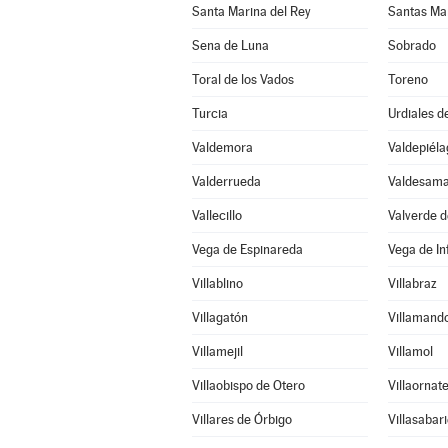
Santa Marina del Rey
Santas Ma
Sena de Luna
Sobrado
Toral de los Vados
Toreno
Turcia
Urdiales d
Valdemora
Valdepiéla
Valderrueda
Valdesama
Vallecillo
Valverde d
Vega de Espinareda
Vega de I
Villablino
Villabraz
Villagatón
Villamand
Villamejil
Villamol
Villaobispo de Otero
Villaornat
Villares de Órbigo
Villasabar