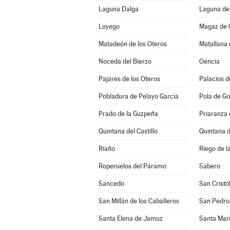
Laguna Dalga
Laguna de 
Luyego
Magaz de 
Matadeón de los Oteros
Matallana 
Noceda del Bierzo
Oencia
Pajares de los Oteros
Palacios d
Pobladura de Pelayo García
Pola de Go
Prado de la Guzpeña
Priaranza 
Quintana del Castillo
Quintana 
Riaño
Riego de l
Roperuelos del Páramo
Sabero
Sancedo
San Cristó
San Millán de los Caballeros
San Pedro
Santa Elena de Jamuz
Santa María