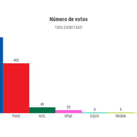
Número de votos
100
%
ESCRUTADO
402
49
26
6
5
PSOE
IUCL
UPyD
EQUO
PACMA