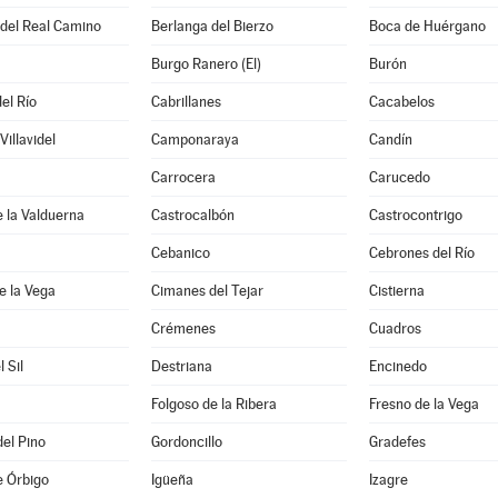
 del Real Camino
Berlanga del Bierzo
Boca de Huérgano
Burgo Ranero (El)
Burón
el Río
Cabrillanes
Cacabelos
illavidel
Camponaraya
Candín
Carrocera
Carucedo
e la Valduerna
Castrocalbón
Castrocontrigo
Cebanico
Cebrones del Río
e la Vega
Cimanes del Tejar
Cistierna
Crémenes
Cuadros
l Sil
Destriana
Encinedo
Folgoso de la Ribera
Fresno de la Vega
del Pino
Gordoncillo
Gradefes
e Órbigo
Igüeña
Izagre