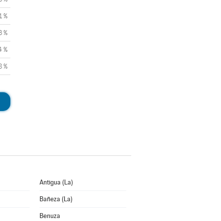
1 %
3 %
4 %
8 %
Antigua (La)
Bañeza (La)
Benuza