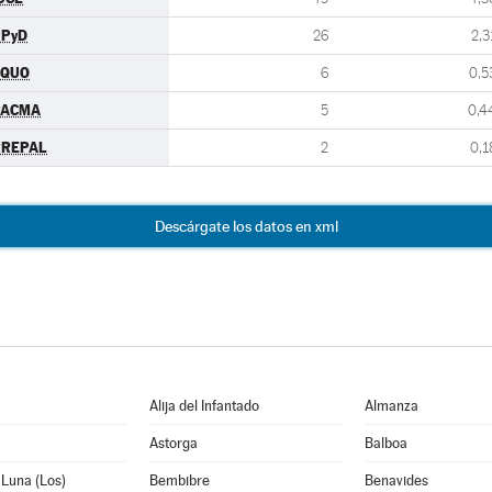
UPyD
26
2,3
EQUO
6
0,5
PACMA
5
0,4
PREPAL
2
0,1
Descárgate los datos en xml
Alija del Infantado
Almanza
Astorga
Balboa
 Luna (Los)
Bembibre
Benavides