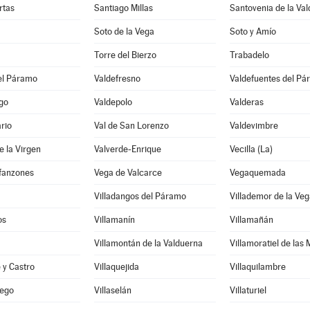
rtas
Santiago Millas
Santovenia de la Va
Soto de la Vega
Soto y Amío
Torre del Bierzo
Trabadelo
el Páramo
Valdefresno
Valdefuentes del P
go
Valdepolo
Valderas
rio
Val de San Lorenzo
Valdevimbre
e la Virgen
Valverde-Enrique
Vecilla (La)
nfanzones
Vega de Valcarce
Vegaquemada
Villadangos del Páramo
Villademor de la Veg
os
Villamanín
Villamañán
Villamontán de la Valduerna
Villamoratiel de las
e y Castro
Villaquejida
Villaquilambre
iego
Villaselán
Villaturiel