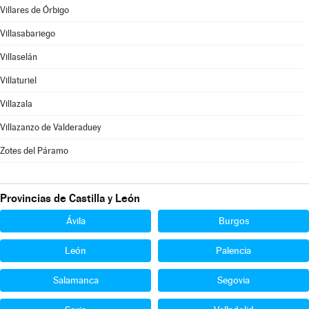
Villares de Órbigo
Villasabariego
Villaselán
Villaturiel
Villazala
Villazanzo de Valderaduey
Zotes del Páramo
Provincias de Castilla y León
Ávila
Burgos
León
Palencia
Salamanca
Segovia