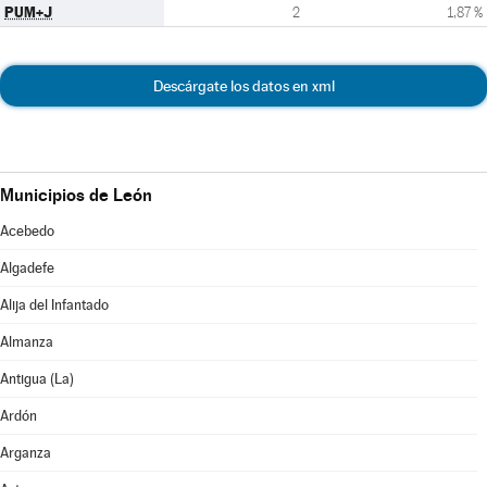
PUM+J
2
1,87 %
Descárgate los datos en xml
Municipios de León
Acebedo
Algadefe
Alija del Infantado
Almanza
Antigua (La)
Ardón
Arganza