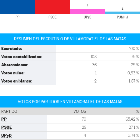
4
2
PP
PSOE
UPyD
PUM+J
RESUMEN DEL ESCRUTINIO DE VILLAMORATIEL DE LAS MATAS
Escrutado:
100 %
Votos contabilizados:
108
75 %
Abstenciones:
36
25 %
Votos nulos:
1
0,93 %
Votos en blanco:
2
1,87 %
VOTOS POR PARTIDOS EN VILLAMORATIEL DE LAS MATAS
PARTIDO
VOTOS
%
PP
70
65,42 %
PSOE
29
27,1 %
UPyD
4
3,74 %