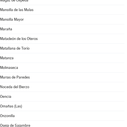
Magaz de Cepeda
Mansilla de las Mulas
Mansilla Mayor
Maraña
Matadeón de los Oteros
Matallana de Torío
Matanza
Molinaseca
Murias de Paredes
Noceda del Bierzo
Oencia
Omañas (Las)
Onzonilla
Oseja de Sajambre