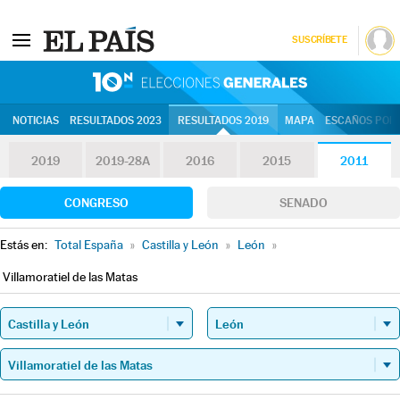
SUSCRÍBETE
10N | Eleccion
NOTICIAS
RESULTADOS 2023
RESULTADOS 2019
MAPA
ESCAÑOS POR 
2019
2019-28A
2016
2015
2011
CONGRESO
SENADO
Estás en:
Total España
»
Castilla y León
»
León
»
Villamoratiel de las Matas