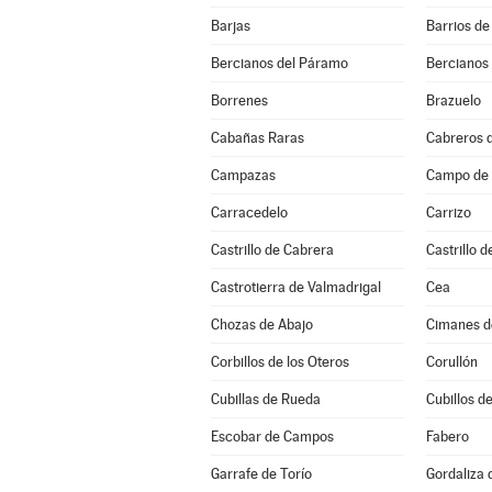
Barjas
Barrios de
Bercianos del Páramo
Bercianos
Borrenes
Brazuelo
Cabañas Raras
Cabreros d
Campazas
Campo de V
Carracedelo
Carrizo
Castrillo de Cabrera
Castrillo d
Castrotierra de Valmadrigal
Cea
Chozas de Abajo
Cimanes d
Corbillos de los Oteros
Corullón
Cubillas de Rueda
Cubillos de
Escobar de Campos
Fabero
Garrafe de Torío
Gordaliza 