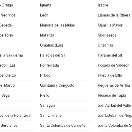
e Órbigo
Igüeña
Izagre
Negrillos
León
Llamas de la Ribera
Cepeda
Mansilla de las Mulas
Mansilla Mayor
de Torío
Matanza
Molinaseca
Omañas (Las)
Onzonilla
e la Valduerna
Palacios del Sil
Páramo del Sil
rdón (La)
Ponferrada
Posada de Valdeón
del Bierzo
Prioro
Puebla de Lillo
del Marco
Quintana y Congosto
Regueras de Arriba
a Vega
Riello
Rioseco de Tapia
Sahagún
San Adrián del Valle
bal de la Polantera
San Emiliano
San Esteban de Nog
 Bercianos
Santa Colomba de Curueño
Santa Colomba de 