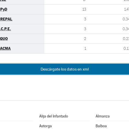
UPyD
13
1,4
PREPAL
3
0,3
.C.P.E.
3
0,3
EQUO
2
0,2
PACMA
1
0,1
Descárgate los datos en xml
Alija del Infantado
Almanza
Astorga
Balboa