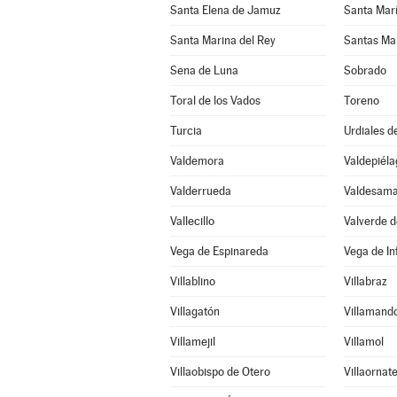
Santa Elena de Jamuz
Santa María
Santa Marina del Rey
Santas Ma
Sena de Luna
Sobrado
Toral de los Vados
Toreno
Turcia
Urdiales d
Valdemora
Valdepiéla
Valderrueda
Valdesama
Vallecillo
Valverde d
Vega de Espinareda
Vega de I
Villablino
Villabraz
Villagatón
Villamand
Villamejil
Villamol
Villaobispo de Otero
Villaornat