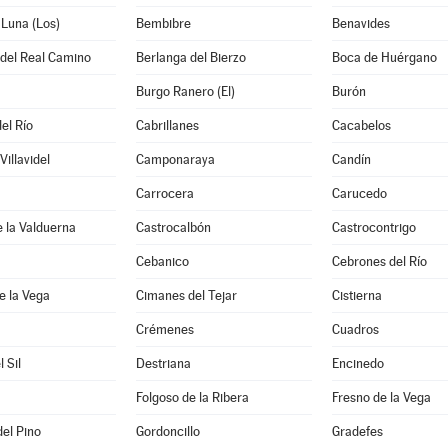
 Luna (Los)
Bembibre
Benavides
 del Real Camino
Berlanga del Bierzo
Boca de Huérgano
Burgo Ranero (El)
Burón
el Río
Cabrillanes
Cacabelos
illavidel
Camponaraya
Candín
Carrocera
Carucedo
e la Valduerna
Castrocalbón
Castrocontrigo
Cebanico
Cebrones del Río
e la Vega
Cimanes del Tejar
Cistierna
Crémenes
Cuadros
l Sil
Destriana
Encinedo
Folgoso de la Ribera
Fresno de la Vega
del Pino
Gordoncillo
Gradefes