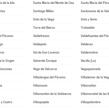
 de la Isla
Santa María del Monte de Cea
Santa María del Pá
rtas
Santiago Millas
Santovenia de la Va
Soto de la Vega
Soto y Amío
Torre del Bierzo
Trabadelo
el Páramo
Valdefresno
Valdefuentes del P
go
Valdepolo
Valderas
rio
Val de San Lorenzo
Valdevimbre
e la Virgen
Valverde-Enrique
Vecilla (La)
nfanzones
Vega de Valcarce
Vegaquemada
Villadangos del Páramo
Villademor de la Veg
os
Villamanín
Villamañán
Villamontán de la Valduerna
Villamoratiel de las
e y Castro
Villaquejida
Villaquilambre