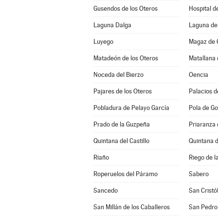
Gusendos de los Oteros
Hospital d
Laguna Dalga
Laguna de 
Luyego
Magaz de 
Matadeón de los Oteros
Matallana 
Noceda del Bierzo
Oencia
Pajares de los Oteros
Palacios d
Pobladura de Pelayo García
Pola de Go
Prado de la Guzpeña
Priaranza 
Quintana del Castillo
Quintana 
Riaño
Riego de l
Roperuelos del Páramo
Sabero
Sancedo
San Cristó
San Millán de los Caballeros
San Pedro