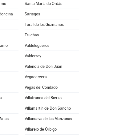
ramo
Santa María de Ordás
ldoncina
Sariegos
Toral de los Guzmanes
Truchas
áramo
Valdelugueros
Valderrey
Valencia de Don Juan
Vegacervera
Vegas del Condado
a
Villafranca del Bierzo
Villamartín de Don Sancho
 Matas
Villanueva de las Manzanas
Villarejo de Órbigo