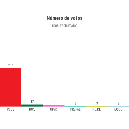
Número de votos
100
%
ESCRUTADO
296
17
13
3
3
2
PSOE
IUCL
UPyD
PREPAL
P.C.P.E.
EQUO