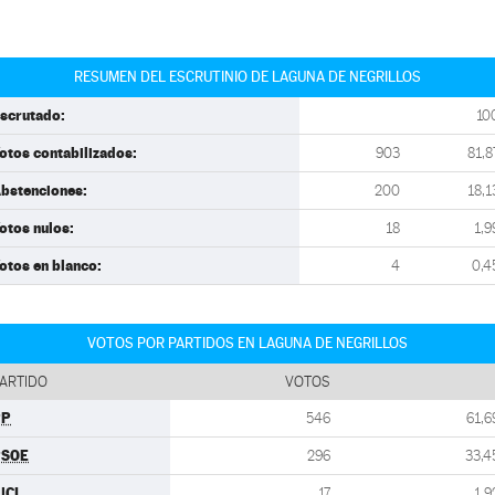
RESUMEN DEL ESCRUTINIO DE LAGUNA DE NEGRILLOS
scrutado:
10
otos contabilizados:
903
81,8
bstenciones:
200
18,1
otos nulos:
18
1,9
otos en blanco:
4
0,4
VOTOS POR PARTIDOS EN LAGUNA DE NEGRILLOS
ARTIDO
VOTOS
PP
546
61,6
PSOE
296
33,4
UCL
17
1,9