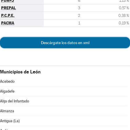
PUM+J
6
1,13 %
PREPAL
3
0,57 %
P.C.P.E.
2
0,38 %
PACMA
1
0,19 %
Descárgate los datos en xml
Municipios de León
Acebedo
Algadefe
Alija del Infantado
Almanza
Antigua (La)