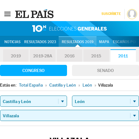
SUSCRÍBETE
10N | Eleccion
NOTICIAS
RESULTADOS 2023
RESULTADOS 2019
MAPA
ESCAÑOS POR 
2019
2019-28A
2016
2015
2011
CONGRESO
SENADO
Estás en:
Total España
»
Castilla y León
»
León
»
Villazala