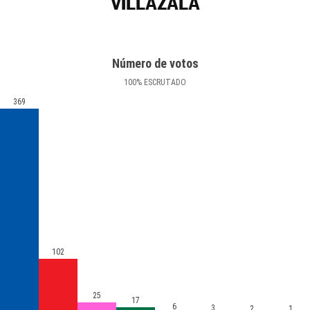
VILLAZALA
Número de votos
100
%
ESCRUTADO
369
102
25
17
6
3
2
1