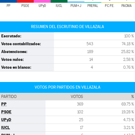
PP
PSOE
UPyD
IUCL
PUM+J
PREPAL
P.C.P.E.
PACMA
RESUMEN DEL ESCRUTINIO DE VILLAZALA
Escrutado:
100 %
Votos contabilizados:
543
74,18 %
Abstenciones:
189
25,82 %
Votos nulos:
14
2,58 %
Votos en blanco:
4
0,76 %
VOTOS POR PARTIDOS EN VILLAZALA
PARTIDO
VOTOS
%
PP
369
69,75 %
PSOE
102
19,28 %
UPyD
25
4,73 %
IUCL
17
3,21 %