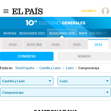
SUSCRÍBETE
10N | Eleccion
NOTICIAS
RESULTADOS 2023
RESULTADOS 2019
MAPA
ESCAÑOS POR 
2019
2019-28A
2016
2015
2011
CONGRESO
SENADO
Estás en:
Total España
»
Castilla y León
»
León
»
Camponaraya