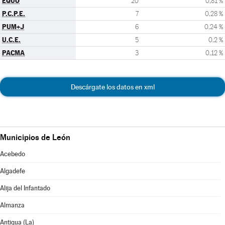
EQUO
20
0,81 %
P.C.P.E.
7
0,28 %
PUM+J
6
0,24 %
U.C.E.
5
0,2 %
PACMA
3
0,12 %
Descárgate los datos en xml
Municipios de León
Acebedo
Algadefe
Alija del Infantado
Almanza
Antigua (La)