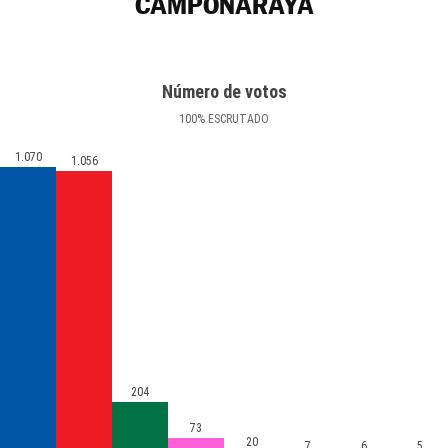
CAMPONARAYA
Número de votos
100
%
ESCRUTADO
1.070
1.056
204
73
20
7
6
5