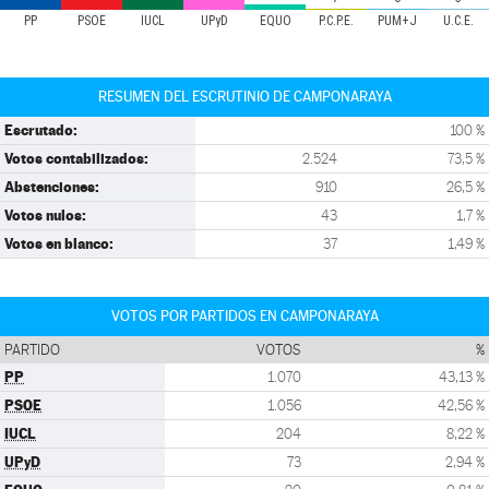
PP
PSOE
IUCL
UPyD
EQUO
P.C.P.E.
PUM+J
U.C.E.
RESUMEN DEL ESCRUTINIO DE CAMPONARAYA
Escrutado:
100 %
Votos contabilizados:
2.524
73,5 %
Abstenciones:
910
26,5 %
Votos nulos:
43
1,7 %
Votos en blanco:
37
1,49 %
VOTOS POR PARTIDOS EN CAMPONARAYA
PARTIDO
VOTOS
%
PP
1.070
43,13 %
PSOE
1.056
42,56 %
IUCL
204
8,22 %
UPyD
73
2,94 %