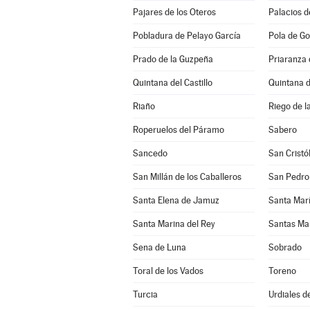
Pajares de los Oteros
Palacios d
Pobladura de Pelayo García
Pola de Go
Prado de la Guzpeña
Priaranza 
Quintana del Castillo
Quintana 
Riaño
Riego de l
Roperuelos del Páramo
Sabero
Sancedo
San Cristó
San Millán de los Caballeros
San Pedro
Santa Elena de Jamuz
Santa María
Santa Marina del Rey
Santas Ma
Sena de Luna
Sobrado
Toral de los Vados
Toreno
Turcia
Urdiales d