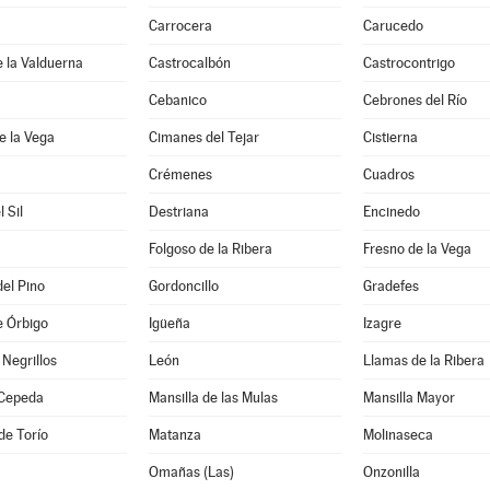
Carrocera
Carucedo
e la Valduerna
Castrocalbón
Castrocontrigo
Cebanico
Cebrones del Río
e la Vega
Cimanes del Tejar
Cistierna
Crémenes
Cuadros
l Sil
Destriana
Encinedo
Folgoso de la Ribera
Fresno de la Vega
del Pino
Gordoncillo
Gradefes
e Órbigo
Igüeña
Izagre
Negrillos
León
Llamas de la Ribera
Cepeda
Mansilla de las Mulas
Mansilla Mayor
de Torío
Matanza
Molinaseca
Omañas (Las)
Onzonilla