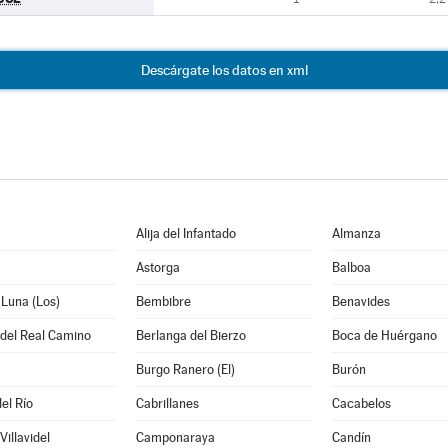
Descárgate los datos en xml
Alija del Infantado
Almanza
Astorga
Balboa
 Luna (Los)
Bembibre
Benavides
 del Real Camino
Berlanga del Bierzo
Boca de Huérgano
Burgo Ranero (El)
Burón
el Río
Cabrillanes
Cacabelos
illavidel
Camponaraya
Candín