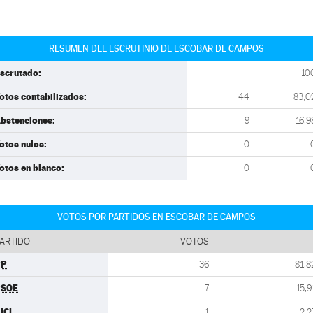
RESUMEN DEL ESCRUTINIO DE ESCOBAR DE CAMPOS
scrutado:
10
otos contabilizados:
44
83,0
bstenciones:
9
16,9
otos nulos:
0
otos en blanco:
0
VOTOS POR PARTIDOS EN ESCOBAR DE CAMPOS
ARTIDO
VOTOS
PP
36
81,8
PSOE
7
15,9
UCL
1
2,2