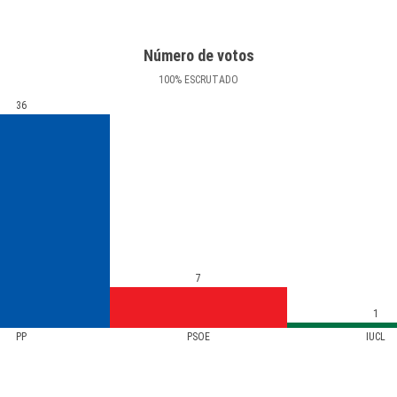
Número de votos
100
%
ESCRUTADO
36
7
1
PP
PSOE
IUCL