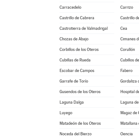
Carracedelo
Carrizo
Castrillo de Cabrera
Castrillo d
Castrotierra de Valmadrigal
Cea
Chozas de Abajo
Cimanes d
Corbillos de los Oteros
Corullón
Cubillas de Rueda
Cubillos de
Escobar de Campos
Fabero
Garrafe de Torío
Gordaliza 
Gusendos de los Oteros
Hospital d
Laguna Dalga
Laguna de 
Luyego
Magaz de 
Matadeón de los Oteros
Matallana 
Noceda del Bierzo
Oencia