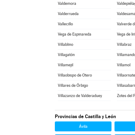
Valdemora
Valdepiéla
Valderrueda
Valdesama
Vallecillo
Valverde d
Vega de Espinareda
Vega de I
Villablino
Villabraz
Villagatón
Villamand
Villamejil
Villamol
Villaobispo de Otero
Villaornat
Villares de Órbigo
Villasabar
Villazanzo de Valderaduey
Zotes del
Provincias de Castilla y León
Ávila