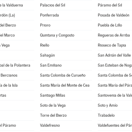
e la Valduerna
Palacios del Sil
Páramo del Sil
rdón (La)
Ponferrada
Posada de Valdeón
del Bierzo
Prioro
Puebla de Lillo
del Marco
Quintana y Congosto
Regueras de Arriba
a Vega
Riello
Rioseco de Tapia
Sahagún
San Adrián del Valle
bal de la Polantera
San Emiliano
San Esteban de Nog
 Bercianos
Santa Colomba de Curueño
Santa Colomba de 
 de la Isla
Santa María del Monte de Cea
Santa María del Pá
rtas
Santiago Millas
Santovenia de la Va
Soto de la Vega
Soto y Amío
Torre del Bierzo
Trabadelo
el Páramo
Valdefresno
Valdefuentes del P