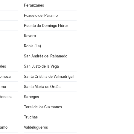
Peranzanes
Pozuelo del Páramo
Puente de Domingo Flórez
Reyero
Robla (La)
San Andrés del Rabanedo
ales
San Justo de la Vega
Somoza
Santa Cristina de Valmadrigal
ramo
Santa María de Ordás
ldoncina
Sariegos
Toral de los Guzmanes
Truchas
áramo
Valdelugueros