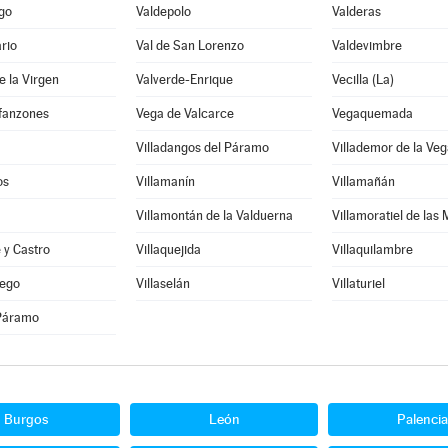
go
Valdepolo
Valderas
rio
Val de San Lorenzo
Valdevimbre
e la Virgen
Valverde-Enrique
Vecilla (La)
nfanzones
Vega de Valcarce
Vegaquemada
Villadangos del Páramo
Villademor de la Veg
os
Villamanín
Villamañán
Villamontán de la Valduerna
Villamoratiel de las
e y Castro
Villaquejida
Villaquilambre
iego
Villaselán
Villaturiel
 Páramo
Burgos
León
Palencia