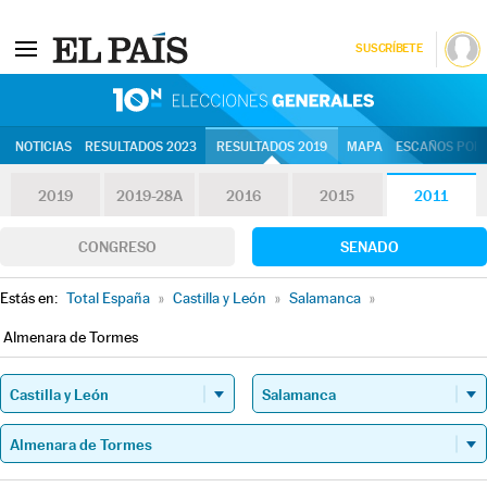
SUSCRÍBETE
10N | Eleccion
NOTICIAS
RESULTADOS 2023
RESULTADOS 2019
MAPA
ESCAÑOS POR 
2019
2019-28A
2016
2015
2011
CONGRESO
SENADO
Estás en:
Total España
»
Castilla y León
»
Salamanca
»
Almenara de Tormes