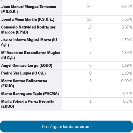
Jose Manuel Mangas Tamames
32
6,35 %
(P.S.O.E.)
Josefa Mena Martin (P.S.O.E.)
28
5,56 %
Consuelo Natividad Rodriguez
17
3,37 %
Marcos (UPyD)
Javier Infante Miguel-Motta (IU
7
1,39 %
CyL)
Mª Asuncion Barandiaran Mugica
7
1,39 %
(IU CyL)
Angel Gamazo Largo (EQUO)
6
1,19 %
Pedro Vez Luque (IU CyL)
6
1,19 %
Marta Santos Ballesteros
5
0,99 %
(EQUO)
Marta Barragues Tapia (PACMA)
2
0,4 %
Maria Yolanda Perez Revuelta
1
0,2 %
(EQUO)
Descárgate los datos en xml