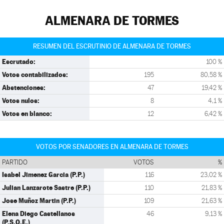
ALMENARA DE TORMES
RESUMEN DEL ESCRUTINIO DE ALMENARA DE TORMES
Escrutado:
100 %
Votos contabilizados:
195
80,58 %
Abstenciones:
47
19,42 %
Votos nulos:
8
4,1 %
Votos en blanco:
12
6,42 %
VOTOS POR SENADORES EN ALMENARA DE TORMES
PARTIDO
VOTOS
%
Isabel Jimenez Garcia (P.P.)
116
23,02 %
Julian Lanzarote Sastre (P.P.)
110
21,83 %
Jose Muñoz Martin (P.P.)
109
21,63 %
Elena Diego Castellanos
46
9,13 %
(P.S.O.E.)