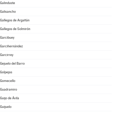
Galinduste
Galisancho
Gallegos de Argañán
Gallegos de Solmirón
Garcibuey
Garcihernández
Garcirrey
Gejuelo del Barro
Golpejas
Gomecello
Guadramiro
Guijo de Ávila
Guijuelo