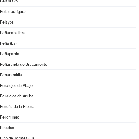
Pelabravo
Pelarrodríguez
Pelayos
Peñacaballera
Peña (La)
Peñaparda
Peñaranda de Bracamonte
Peñarandilla
Peralejos de Abajo
Peralejos de Arriba
Pereña de la Ribera
Peromingo
Pinedas
Pino de Tormes (El)