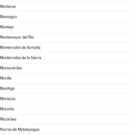
Monleras
Monsagro
Montejo
Montemayor del Río
Monterrubio de Armuña
Monterrubio de la Sierra
Morasverdes
Morille
Moríñigo
Moriscos
Moronta
Mozárbez
Narros de Matalayegua