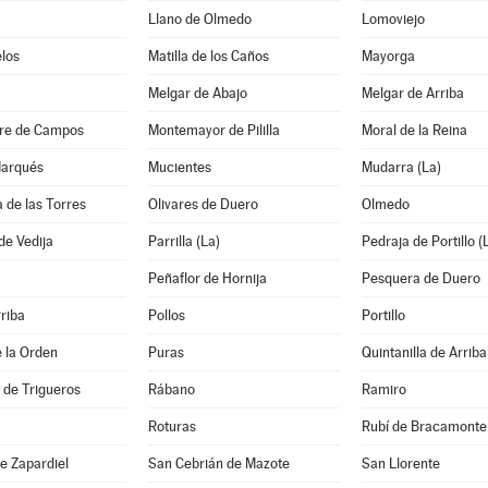
Llano de Olmedo
Lomoviejo
los
Matilla de los Caños
Mayorga
Melgar de Abajo
Melgar de Arriba
re de Campos
Montemayor de Pililla
Moral de la Reina
Marqués
Mucientes
Mudarra (La)
a de las Torres
Olivares de Duero
Olmedo
de Vedija
Parrilla (La)
Pedraja de Portillo (
Peñaflor de Hornija
Pesquera de Duero
rriba
Pollos
Portillo
 la Orden
Puras
Quintanilla de Arriba
a de Trigueros
Rábano
Ramiro
Roturas
Rubí de Bracamonte
e Zapardiel
San Cebrián de Mazote
San Llorente