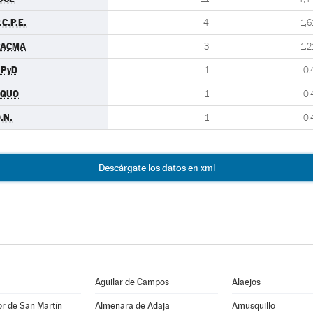
.C.P.E.
4
1,6
PACMA
3
1,2
UPyD
1
0,
EQUO
1
0,
.N.
1
0,
Descárgate los datos en xml
Aguilar de Campos
Alaejos
r de San Martín
Almenara de Adaja
Amusquillo