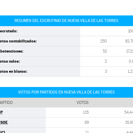
RESUMEN DEL ESCRUTINIO DE NUEVA VILLA DE LAS TORRES
scrutado:
10
otos contabilizados:
250
82,7
bstenciones:
52
17,2
otos nulos:
2
0,
otos en blanco:
3
1,2
VOTOS POR PARTIDOS EN NUEVA VILLA DE LAS TORRES
ARTIDO
VOTOS
PP
135
54,4
PSOE
89
35,8
UCL
11
4,4