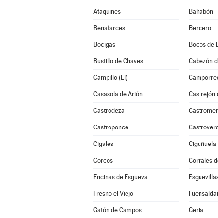
Ataquines
Bahabón
Benafarces
Bercero
Bocigas
Bocos de 
Bustillo de Chaves
Cabezón d
Campillo (El)
Camporre
Casasola de Arión
Castrejón
Castrodeza
Castrome
Castroponce
Castroverd
Cigales
Ciguñuela
Corcos
Corrales 
Encinas de Esgueva
Esguevilla
Fresno el Viejo
Fuensalda
Gatón de Campos
Geria