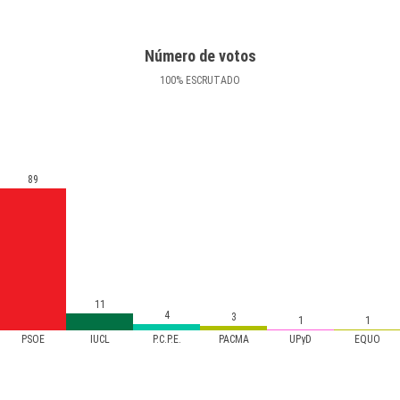
Número de votos
100
%
ESCRUTADO
89
11
4
3
1
1
PSOE
IUCL
P.C.P.E.
PACMA
UPyD
EQUO