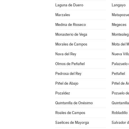
Laguna de Duero
Langayo
Marzales
Matapozue
Medina de Rioseco
Megeces
Monasterio de Vega
Montealeg
Morales de Campos
Mota del 
Nava del Rey
Nueva Vill
Olmos de Peñafiel
Palazuelo 
Pedrosa del Rey
Peñafiel
Piñel de Abajo
Piñel de A
Pozaldez
Pozuelo de
Quintanilla de Onésimo
Quintanill
Roales de Campos
Robladillo
Saelices de Mayorga
Salvador d