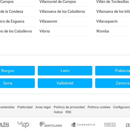
e Campos
Villamuriel de Campos
Villán de Tordesillas
 de la Condesa
Villanueva de los Caballeros
Villanueva de los Inf
ero de Esgueva
Villasexmir
Villavaquerín
cio de los Caballeros
Viloria
Wamba
Burgos
León
Palencia
Soria
Valladolid
Zamora
contenidos
Publicidad
Aviso legal
Política de privacidad
Política cookies
Configuraci
Índice
RSS