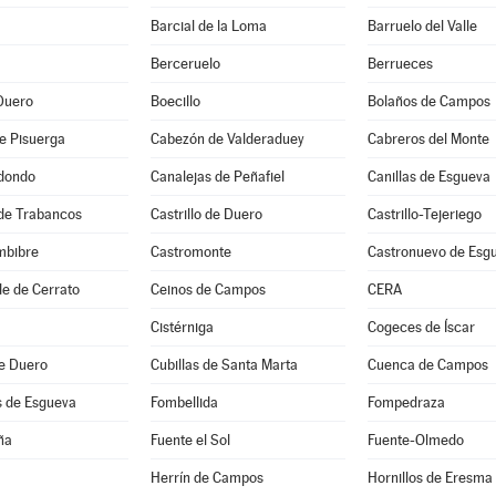
Barcial de la Loma
Barruelo del Valle
Berceruelo
Berrueces
Duero
Boecillo
Bolaños de Campos
e Pisuerga
Cabezón de Valderaduey
Cabreros del Monte
dondo
Canalejas de Peñafiel
Canillas de Esgueva
 de Trabancos
Castrillo de Duero
Castrillo-Tejeriego
mbibre
Castromonte
Castronuevo de Esg
e de Cerrato
Ceinos de Campos
CERA
Cistérniga
Cogeces de Íscar
de Duero
Cubillas de Santa Marta
Cuenca de Campos
s de Esgueva
Fombellida
Fompedraza
ña
Fuente el Sol
Fuente-Olmedo
Herrín de Campos
Hornillos de Eresma