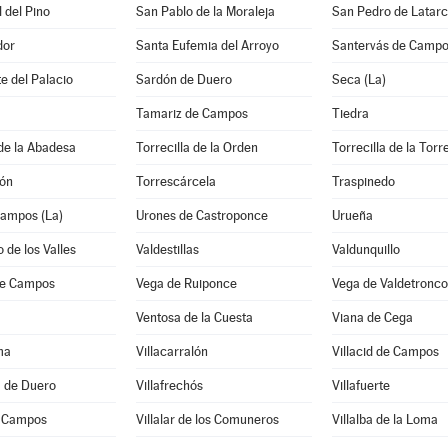
 del Pino
San Pablo de la Moraleja
San Pedro de Latar
dor
Santa Eufemia del Arroyo
Santervás de Camp
e del Palacio
Sardón de Duero
Seca (La)
Tamariz de Campos
Tiedra
 de la Abadesa
Torrecilla de la Orden
Torrecilla de la Torr
tón
Torrescárcela
Traspinedo
Campos (La)
Urones de Castroponce
Urueña
 de los Valles
Valdestillas
Valdunquillo
de Campos
Vega de Ruiponce
Vega de Valdetronco
Ventosa de la Cuesta
Viana de Cega
ma
Villacarralón
Villacid de Campos
a de Duero
Villafrechós
Villafuerte
e Campos
Villalar de los Comuneros
Villalba de la Loma