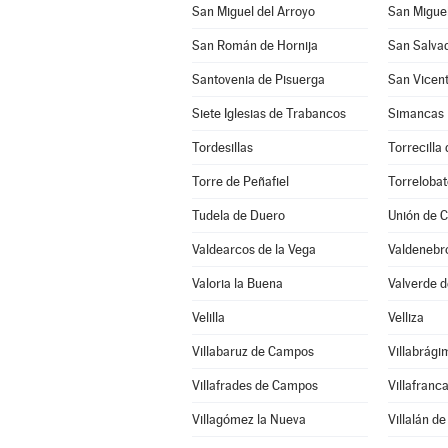
San Miguel del Arroyo
San Miguel
San Román de Hornija
San Salva
Santovenia de Pisuerga
San Vicent
Siete Iglesias de Trabancos
Simancas
Tordesillas
Torrecilla
Torre de Peñafiel
Torreloba
Tudela de Duero
Unión de 
Valdearcos de la Vega
Valdenebro
Valoria la Buena
Valverde 
Velilla
Velliza
Villabaruz de Campos
Villabrági
Villafrades de Campos
Villafranc
Villagómez la Nueva
Villalán d