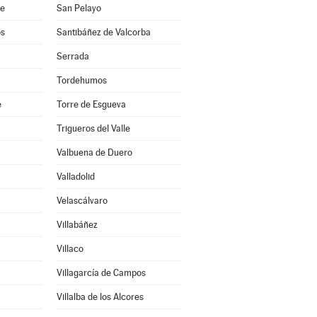
ce
San Pelayo
os
Santibáñez de Valcorba
Serrada
Tordehumos
e
Torre de Esgueva
Trigueros del Valle
Valbuena de Duero
Valladolid
Velascálvaro
Villabáñez
Villaco
Villagarcía de Campos
Villalba de los Alcores