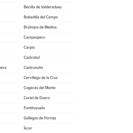
Becilla de Valderaduey
Bobadilla del Campo
Brahojos de Medina
Campaspero
Carpio
Castrobol
ueva
Castronuño
Cervillego de la Cruz
Cogeces del Monte
Curiel de Duero
Fontihoyuelo
Gallegos de Hornija
Íscar