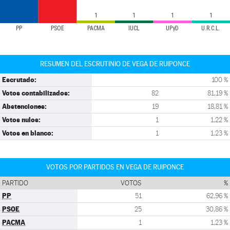
1
1
1
1
PP
PSOE
PACMA
IUCL
UPyD
U.R.C.L.
RESUMEN DEL ESCRUTINIO DE VEGA DE RUIPONCE
Escrutado:
100 %
Votos contabilizados:
82
81,19 %
Abstenciones:
19
18,81 %
Votos nulos:
1
1,22 %
Votos en blanco:
1
1,23 %
VOTOS POR PARTIDOS EN VEGA DE RUIPONCE
PARTIDO
VOTOS
%
PP
51
62,96 %
PSOE
25
30,86 %
PACMA
1
1,23 %