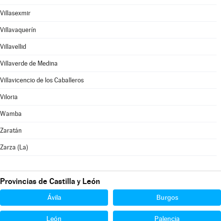
Villasexmir
Villavaquerín
Villavellid
Villaverde de Medina
Villavicencio de los Caballeros
Viloria
Wamba
Zaratán
Zarza (La)
Provincias de Castilla y León
Ávila
Burgos
León
Palencia