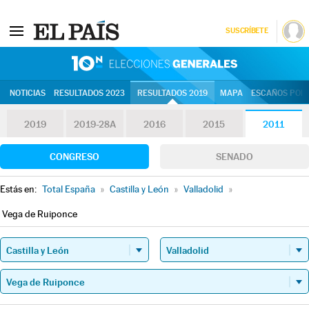
SUSCRÍBETE
10N | Eleccion
NOTICIAS
RESULTADOS 2023
RESULTADOS 2019
MAPA
ESCAÑOS POR 
2019
2019-28A
2016
2015
2011
CONGRESO
SENADO
Estás en:
Total España
»
Castilla y León
»
Valladolid
»
Vega de Ruiponce