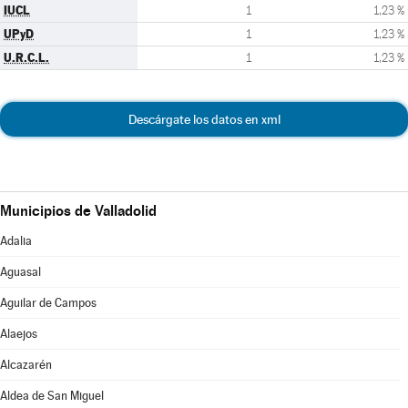
IUCL
1
1,23 %
UPyD
1
1,23 %
U.R.C.L.
1
1,23 %
Descárgate los datos en xml
Municipios de Valladolid
Adalia
Aguasal
Aguilar de Campos
Alaejos
Alcazarén
Aldea de San Miguel