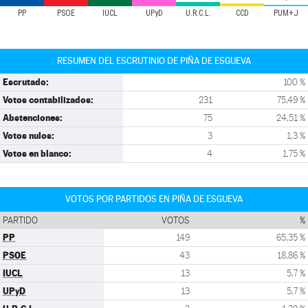
PP
PSOE
IUCL
UPyD
U.R.C.L.
CCD
PUM+J
RESUMEN DEL ESCRUTINIO DE PIÑA DE ESGUEVA
Escrutado:
100 %
Votos contabilizados:
231
75,49 %
Abstenciones:
75
24,51 %
Votos nulos:
3
1,3 %
Votos en blanco:
4
1,75 %
VOTOS POR PARTIDOS EN PIÑA DE ESGUEVA
PARTIDO
VOTOS
%
PP
149
65,35 %
PSOE
43
18,86 %
IUCL
13
5,7 %
UPyD
13
5,7 %