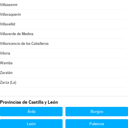
Villasexmir
Villavaquerín
Villavellid
Villaverde de Medina
Villavicencio de los Caballeros
Viloria
Wamba
Zaratán
Zarza (La)
Provincias de Castilla y León
Ávila
Burgos
León
Palencia