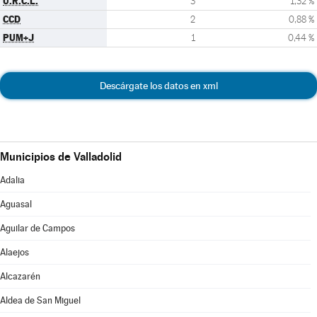
U.R.C.L.
3
1,32 %
CCD
2
0,88 %
PUM+J
1
0,44 %
Descárgate los datos en xml
Municipios de Valladolid
Adalia
Aguasal
Aguilar de Campos
Alaejos
Alcazarén
Aldea de San Miguel