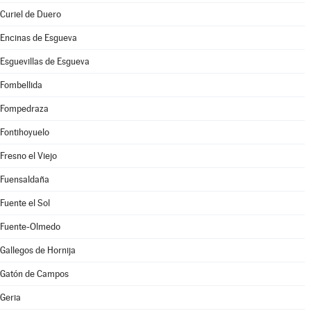
Curiel de Duero
Encinas de Esgueva
Esguevillas de Esgueva
Fombellida
Fompedraza
Fontihoyuelo
Fresno el Viejo
Fuensaldaña
Fuente el Sol
Fuente-Olmedo
Gallegos de Hornija
Gatón de Campos
Geria