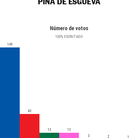
PIÑA DE ESGUEVA
Número de votos
100
%
ESCRUTADO
149
43
13
13
3
2
1