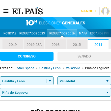
SUSCRÍBETE
10N | Eleccion
NOTICIAS
RESULTADOS 2023
RESULTADOS 2019
MAPA
ESCAÑOS POR 
2019
2019-28A
2016
2015
2011
CONGRESO
SENADO
Estás en:
Total España
»
Castilla y León
»
Valladolid
»
Piña de Esgueva