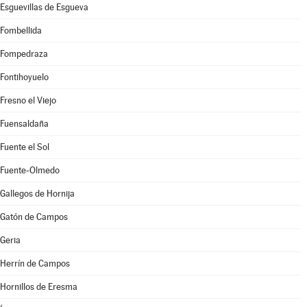
Esguevillas de Esgueva
Fombellida
Fompedraza
Fontihoyuelo
Fresno el Viejo
Fuensaldaña
Fuente el Sol
Fuente-Olmedo
Gallegos de Hornija
Gatón de Campos
Geria
Herrín de Campos
Hornillos de Eresma