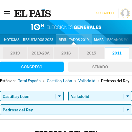
SUSCRÍBETE
10N | Eleccion
NOTICIAS
RESULTADOS 2023
RESULTADOS 2019
MAPA
ESCAÑOS POR 
2019
2019-28A
2016
2015
2011
CONGRESO
SENADO
Estás en:
Total España
»
Castilla y León
»
Valladolid
»
Pedrosa del Rey