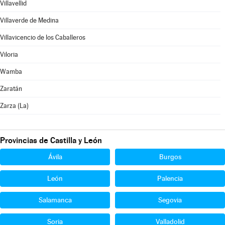
Villavellid
Villaverde de Medina
Villavicencio de los Caballeros
Viloria
Wamba
Zaratán
Zarza (La)
Provincias de Castilla y León
Ávila
Burgos
León
Palencia
Salamanca
Segovia
Soria
Valladolid