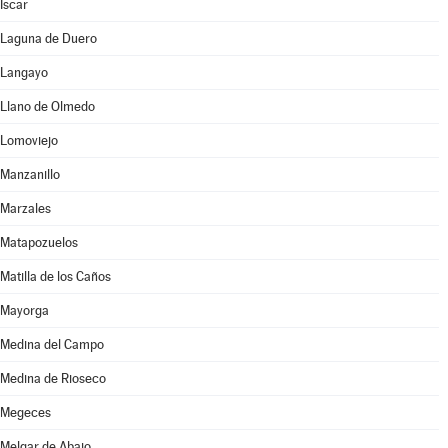
Íscar
Laguna de Duero
Langayo
Llano de Olmedo
Lomoviejo
Manzanillo
Marzales
Matapozuelos
Matilla de los Caños
Mayorga
Medina del Campo
Medina de Rioseco
Megeces
Melgar de Abajo