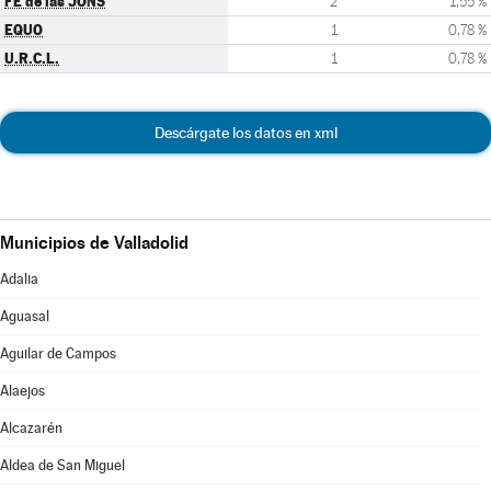
FE de las JONS
2
1,55 %
EQUO
1
0,78 %
U.R.C.L.
1
0,78 %
Descárgate los datos en xml
Municipios de Valladolid
Adalia
Aguasal
Aguilar de Campos
Alaejos
Alcazarén
Aldea de San Miguel