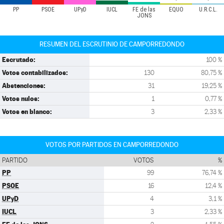
PP
PSOE
UPyD
IUCL
FE de las
EQUO
U.R.C.L.
JONS
RESUMEN DEL ESCRUTINIO DE CAMPORREDONDO
Escrutado:
100 %
Votos contabilizados:
130
80,75 %
Abstenciones:
31
19,25 %
Votos nulos:
1
0,77 %
Votos en blanco:
3
2,33 %
VOTOS POR PARTIDOS EN CAMPORREDONDO
PARTIDO
VOTOS
%
PP
99
76,74 %
PSOE
16
12,4 %
UPyD
4
3,1 %
IUCL
3
2,33 %