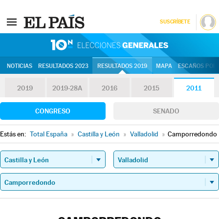
SUSCRÍBETE
10N | Eleccion
NOTICIAS
RESULTADOS 2023
RESULTADOS 2019
MAPA
ESCAÑOS POR 
2019
2019-28A
2016
2015
2011
CONGRESO
SENADO
Estás en:
Total España
»
Castilla y León
»
Valladolid
»
Camporredondo