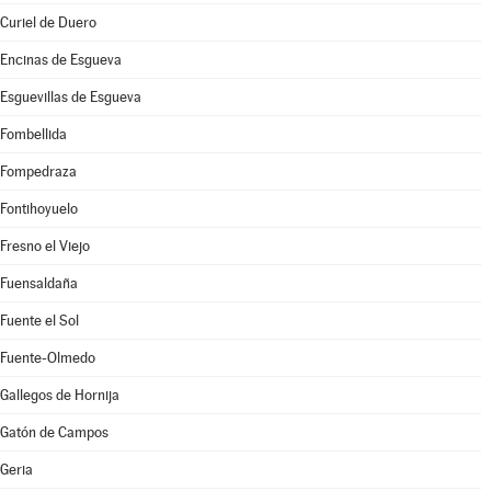
Curiel de Duero
Encinas de Esgueva
Esguevillas de Esgueva
Fombellida
Fompedraza
Fontihoyuelo
Fresno el Viejo
Fuensaldaña
Fuente el Sol
Fuente-Olmedo
Gallegos de Hornija
Gatón de Campos
Geria