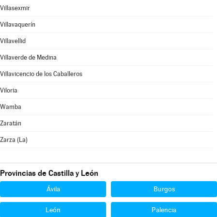
Villasexmir
Villavaquerín
Villavellid
Villaverde de Medina
Villavicencio de los Caballeros
Viloria
Wamba
Zaratán
Zarza (La)
Provincias de Castilla y León
Ávila
Burgos
León
Palencia