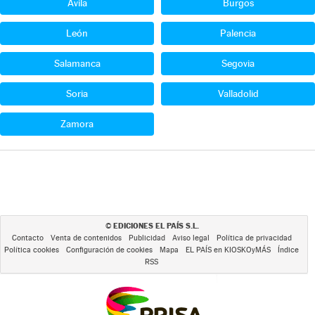
Ávila
Burgos
León
Palencia
Salamanca
Segovia
Soria
Valladolid
Zamora
EDICIONES EL PAÍS S.L.
©
Contacto
Venta de contenidos
Publicidad
Aviso legal
Política de privacidad
Política cookies
Configuración de cookies
Mapa
EL PAÍS en KIOSKOyMÁS
Índice
RSS