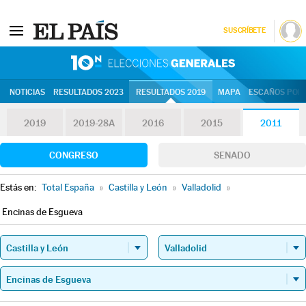
SUSCRÍBETE
10N | Eleccion
NOTICIAS
RESULTADOS 2023
RESULTADOS 2019
MAPA
ESCAÑOS POR 
2019
2019-28A
2016
2015
2011
CONGRESO
SENADO
Estás en:
Total España
»
Castilla y León
»
Valladolid
»
Encinas de Esgueva