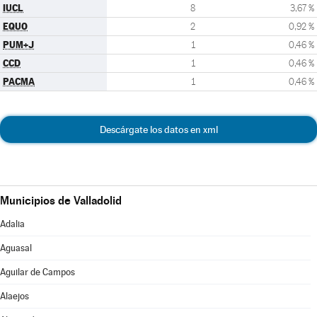
IUCL
8
3,67 %
EQUO
2
0,92 %
PUM+J
1
0,46 %
CCD
1
0,46 %
PACMA
1
0,46 %
Descárgate los datos en xml
Municipios de Valladolid
Adalia
Aguasal
Aguilar de Campos
Alaejos