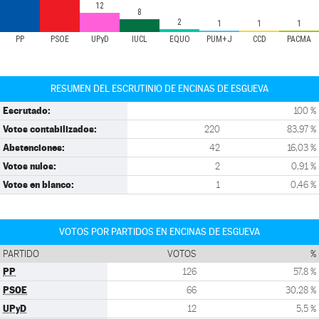
12
8
2
1
1
1
PP
PSOE
UPyD
IUCL
EQUO
PUM+J
CCD
PACMA
RESUMEN DEL ESCRUTINIO DE ENCINAS DE ESGUEVA
Escrutado:
100 %
Votos contabilizados:
220
83,97 %
Abstenciones:
42
16,03 %
Votos nulos:
2
0,91 %
Votos en blanco:
1
0,46 %
VOTOS POR PARTIDOS EN ENCINAS DE ESGUEVA
PARTIDO
VOTOS
%
PP
126
57,8 %
PSOE
66
30,28 %
UPyD
12
5,5 %