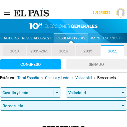
SUSCRÍBETE
10N | Eleccion
NOTICIAS
RESULTADOS 2023
RESULTADOS 2019
MAPA
ESCAÑOS POR 
2019
2019-28A
2016
2015
2011
CONGRESO
SENADO
Estás en:
Total España
»
Castilla y León
»
Valladolid
»
Berceruelo