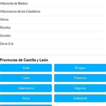
Villaverde de Medina
Villavicencio de los Caballeros
Viloria
Wamba
Zaratán
Zarza (La)
Provincias de Castilla y León
Ávila
Burgos
León
Palencia
Salamanca
Segovia
Soria
Valladolid