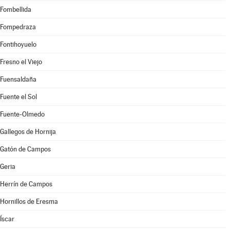
Fombellida
Fompedraza
Fontihoyuelo
Fresno el Viejo
Fuensaldaña
Fuente el Sol
Fuente-Olmedo
Gallegos de Hornija
Gatón de Campos
Geria
Herrín de Campos
Hornillos de Eresma
Íscar