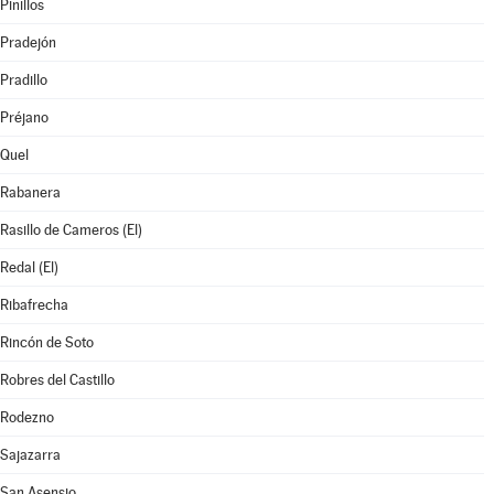
Pinillos
Pradejón
Pradillo
Préjano
Quel
Rabanera
Rasillo de Cameros (El)
Redal (El)
Ribafrecha
Rincón de Soto
Robres del Castillo
Rodezno
Sajazarra
San Asensio