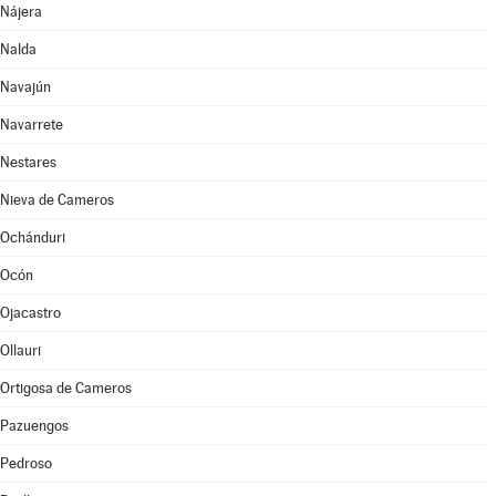
Nájera
Nalda
Navajún
Navarrete
Nestares
Nieva de Cameros
Ochánduri
Ocón
Ojacastro
Ollauri
Ortigosa de Cameros
Pazuengos
Pedroso