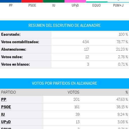
PP
PSOE
IU
UPyD
EQUO
PUM+J
RESUMEN DEL ESCRUTINIO DE ALCANADRE
Escrutado:
100 %
Votos contabilizados:
434
78,77 %
Abstenciones:
117
21,23 %
Votos nulos:
12
2,76 %
Votos en blanco:
3
0,71 %
VOTOS POR PARTIDOS EN ALCANADRE
PARTIDO
VOTOS
%
PP
201
47,63 %
PSOE
161
38,15 %
IU
39
9,24 %
UPyD
13
3,08 %