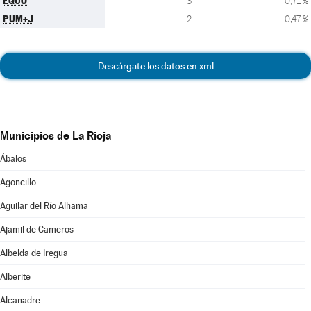
EQUO
3
0,71 %
PUM+J
2
0,47 %
Descárgate los datos en xml
Municipios de La Rioja
Ábalos
Agoncillo
Aguilar del Río Alhama
Ajamil de Cameros
Albelda de Iregua
Alberite
Alcanadre