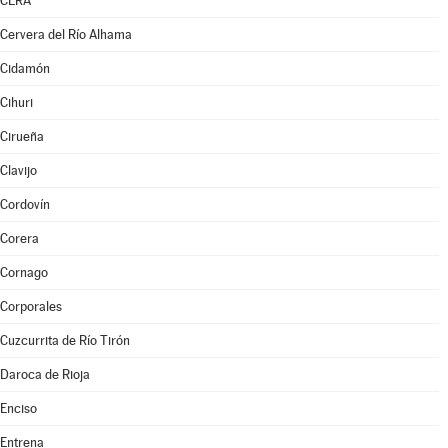
CERA
Cervera del Río Alhama
Cidamón
Cihuri
Cirueña
Clavijo
Cordovín
Corera
Cornago
Corporales
Cuzcurrita de Río Tirón
Daroca de Rioja
Enciso
Entrena