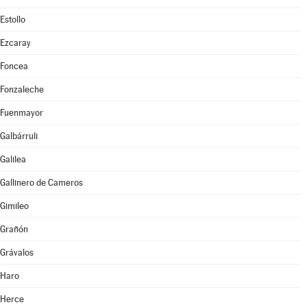
Estollo
Ezcaray
Foncea
Fonzaleche
Fuenmayor
Galbárruli
Galilea
Gallinero de Cameros
Gimileo
Grañón
Grávalos
Haro
Herce