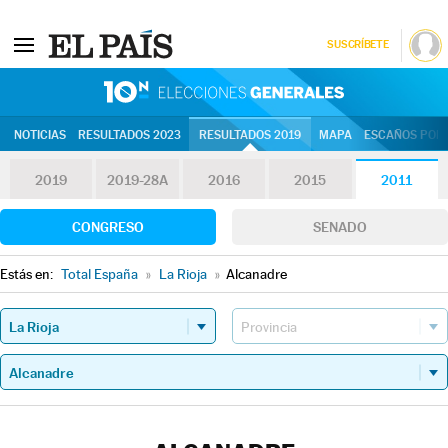
SUSCRÍBETE
10N | Eleccion
NOTICIAS
RESULTADOS 2023
RESULTADOS 2019
MAPA
ESCAÑOS POR 
2019
2019-28A
2016
2015
2011
CONGRESO
SENADO
Estás en:
Total España
»
La Rioja
»
Alcanadre