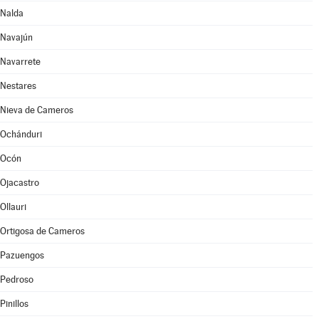
Nalda
Navajún
Navarrete
Nestares
Nieva de Cameros
Ochánduri
Ocón
Ojacastro
Ollauri
Ortigosa de Cameros
Pazuengos
Pedroso
Pinillos