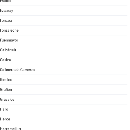
Estollo
Ezcaray
Foncea
Fonzaleche
Fuenmayor
Galbárruli
Galilea
Gallinero de Cameros
Gimileo
Grañón
Grávalos
Haro
Herce
Herramélluri