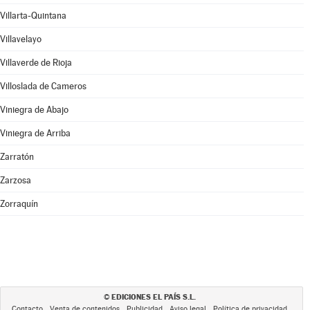
Villarta-Quintana
Villavelayo
Villaverde de Rioja
Villoslada de Cameros
Viniegra de Abajo
Viniegra de Arriba
Zarratón
Zarzosa
Zorraquín
EDICIONES EL PAÍS S.L.
©
Contacto
Venta de contenidos
Publicidad
Aviso legal
Política de privacidad