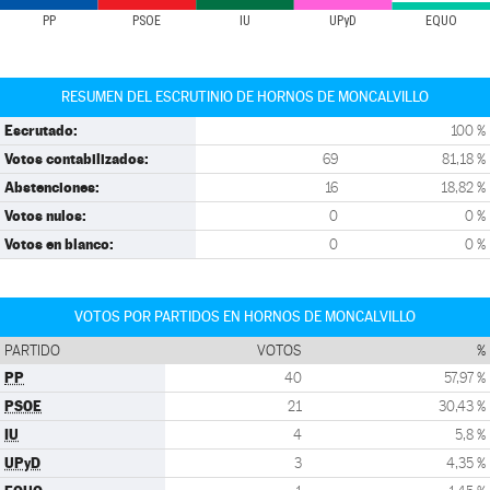
PP
PSOE
IU
UPyD
EQUO
RESUMEN DEL ESCRUTINIO DE HORNOS DE MONCALVILLO
Escrutado:
100 %
Votos contabilizados:
69
81,18 %
Abstenciones:
16
18,82 %
Votos nulos:
0
0 %
Votos en blanco:
0
0 %
VOTOS POR PARTIDOS EN HORNOS DE MONCALVILLO
PARTIDO
VOTOS
%
PP
40
57,97 %
PSOE
21
30,43 %
IU
4
5,8 %
UPyD
3
4,35 %