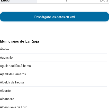
EQUO
1
1,45 %
Descárgate los datos en xml
Municipios de La Rioja
Ábalos
Agoncillo
Aguilar del Río Alhama
Ajamil de Cameros
Albelda de Iregua
Alberite
Alcanadre
Aldeanueva de Ebro