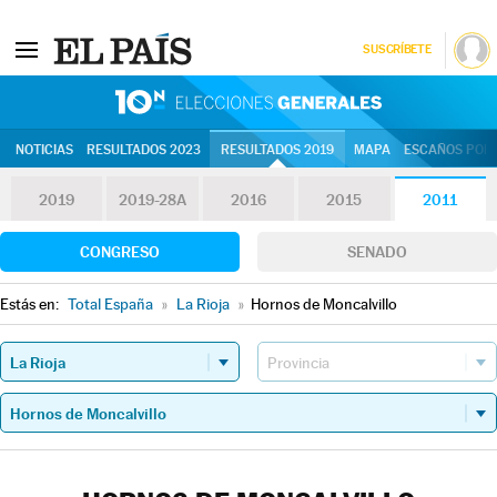
SUSCRÍBETE
10N | Eleccion
NOTICIAS
RESULTADOS 2023
RESULTADOS 2019
MAPA
ESCAÑOS POR 
2019
2019-28A
2016
2015
2011
CONGRESO
SENADO
Estás en:
Total España
»
La Rioja
»
Hornos de Moncalvillo