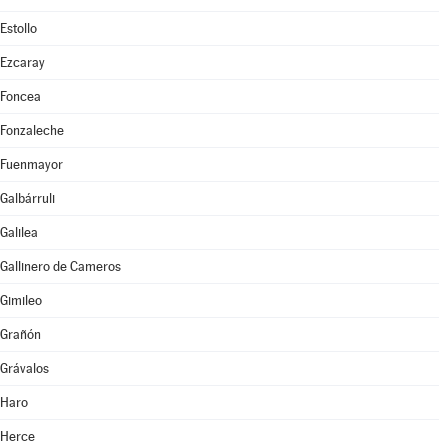
Estollo
Ezcaray
Foncea
Fonzaleche
Fuenmayor
Galbárruli
Galilea
Gallinero de Cameros
Gimileo
Grañón
Grávalos
Haro
Herce