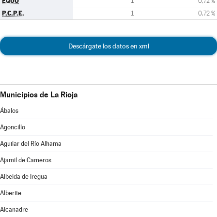
EQUO
1
0,72 %
P.C.P.E.
1
0,72 %
Descárgate los datos en xml
Municipios de La Rioja
Ábalos
Agoncillo
Aguilar del Río Alhama
Ajamil de Cameros
Albelda de Iregua
Alberite
Alcanadre