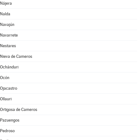
Nájera
Nalda
Navajún
Navarrete
Nestares
Nieva de Cameros
Ochánduri
Ocón
Ojacastro
Ollauri
Ortigosa de Cameros
Pazuengos
Pedroso