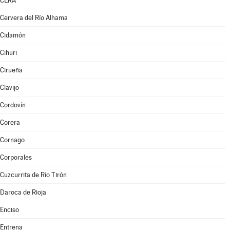
CERA
Cervera del Río Alhama
Cidamón
Cihuri
Cirueña
Clavijo
Cordovín
Corera
Cornago
Corporales
Cuzcurrita de Río Tirón
Daroca de Rioja
Enciso
Entrena