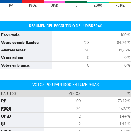
PP
PSOE
UPyD
IU
EQUO
P.C.P.E.
RESUMEN DEL ESCRUTINIO DE LUMBRERAS
Escrutado:
100 %
Votos contabilizados:
139
84,24 %
Abstenciones:
26
15,76 %
Votos nulos:
0
0 %
Votos en blanco:
0
0 %
VOTOS POR PARTIDOS EN LUMBRERAS
PARTIDO
VOTOS
%
PP
109
78,42 %
PSOE
24
17,27 %
UPyD
2
1,44 %
IU
2
1,44 %