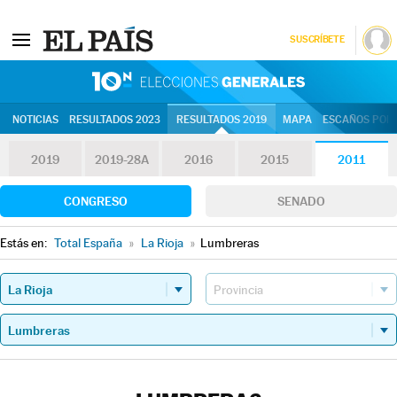
SUSCRÍBETE
10N | Eleccion
NOTICIAS
RESULTADOS 2023
RESULTADOS 2019
MAPA
ESCAÑOS POR 
2019
2019-28A
2016
2015
2011
CONGRESO
SENADO
Estás en:
Total España
»
La Rioja
»
Lumbreras