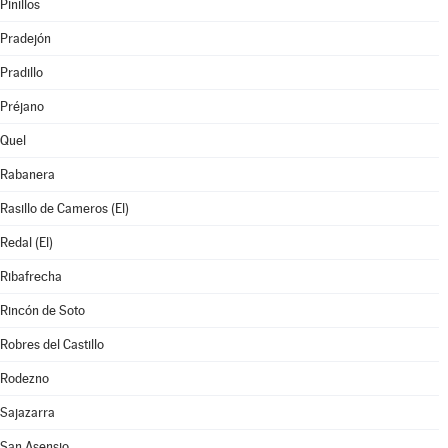
Pinillos
Pradejón
Pradillo
Préjano
Quel
Rabanera
Rasillo de Cameros (El)
Redal (El)
Ribafrecha
Rincón de Soto
Robres del Castillo
Rodezno
Sajazarra
San Asensio