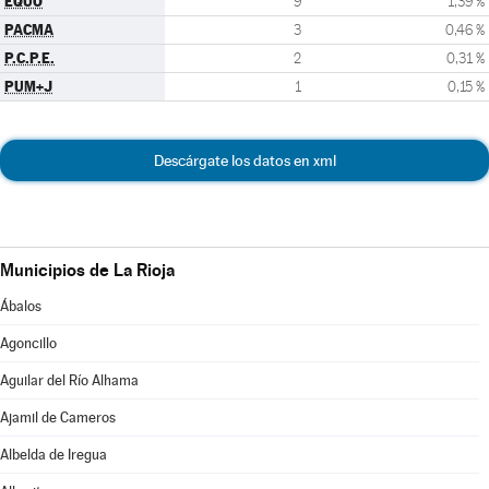
EQUO
9
1,39 %
PACMA
3
0,46 %
P.C.P.E.
2
0,31 %
PUM+J
1
0,15 %
Descárgate los datos en xml
Municipios de La Rioja
Ábalos
Agoncillo
Aguilar del Río Alhama
Ajamil de Cameros
Albelda de Iregua