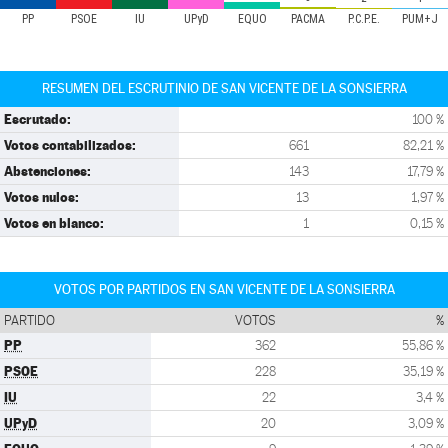
PP
PSOE
IU
UPyD
EQUO
PACMA
P.C.P.E.
PUM+J
RESUMEN DEL ESCRUTINIO DE SAN VICENTE DE LA SONSIERRA
Escrutado:
100 %
Votos contabilizados:
661
82,21 %
Abstenciones:
143
17,79 %
Votos nulos:
13
1,97 %
Votos en blanco:
1
0,15 %
VOTOS POR PARTIDOS EN SAN VICENTE DE LA SONSIERRA
PARTIDO
VOTOS
%
PP
362
55,86 %
PSOE
228
35,19 %
IU
22
3,4 %
UPyD
20
3,09 %