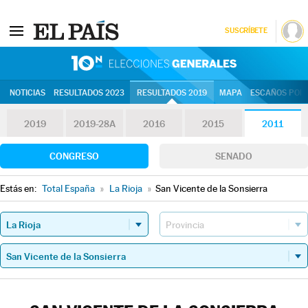
SUSCRÍBETE
10N | Eleccion
NOTICIAS
RESULTADOS 2023
RESULTADOS 2019
MAPA
ESCAÑOS POR 
2019
2019-28A
2016
2015
2011
CONGRESO
SENADO
Estás en:
Total España
»
La Rioja
»
San Vicente de la Sonsierra