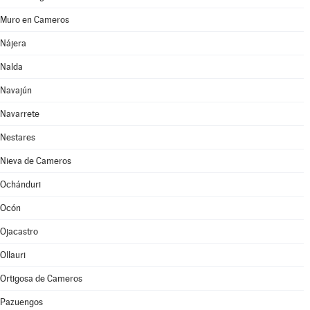
Muro en Cameros
Nájera
Nalda
Navajún
Navarrete
Nestares
Nieva de Cameros
Ochánduri
Ocón
Ojacastro
Ollauri
Ortigosa de Cameros
Pazuengos