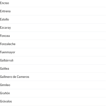
Enciso
Entrena
Estollo
Ezcaray
Foncea
Fonzaleche
Fuenmayor
Galbárruli
Galilea
Gallinero de Cameros
Gimileo
Grañón
Grávalos