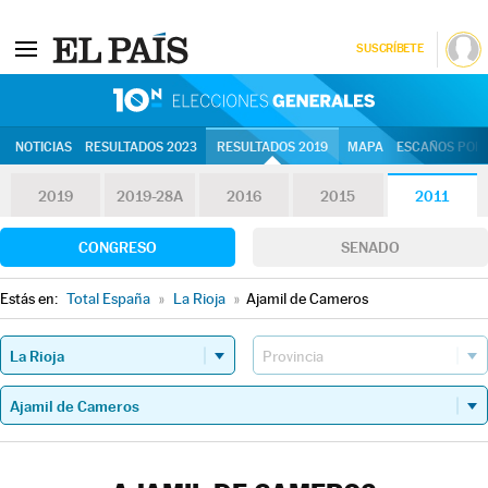
SUSCRÍBETE
10N | Eleccion
NOTICIAS
RESULTADOS 2023
RESULTADOS 2019
MAPA
ESCAÑOS POR 
2019
2019-28A
2016
2015
2011
CONGRESO
SENADO
Estás en:
Total España
»
La Rioja
»
Ajamil de Cameros