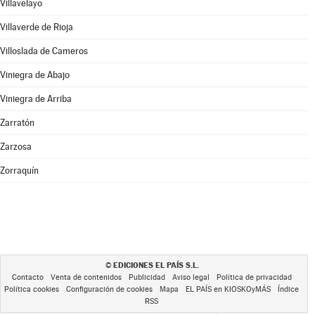
Villavelayo
Villaverde de Rioja
Villoslada de Cameros
Viniegra de Abajo
Viniegra de Arriba
Zarratón
Zarzosa
Zorraquín
EDICIONES EL PAÍS S.L.
©
Contacto
Venta de contenidos
Publicidad
Aviso legal
Política de privacidad
Política cookies
Configuración de cookies
Mapa
EL PAÍS en KIOSKOyMÁS
Índice
RSS