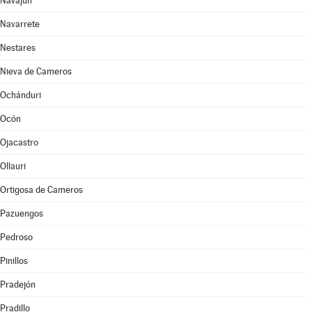
Navajún
Navarrete
Nestares
Nieva de Cameros
Ochánduri
Ocón
Ojacastro
Ollauri
Ortigosa de Cameros
Pazuengos
Pedroso
Pinillos
Pradejón
Pradillo