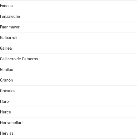
Foncea
Fonzaleche
Fuenmayor
Galbárruli
Galilea
Gallinero de Cameros
Gimileo
Grañón
Grávalos
Haro
Herce
Herramélluri
Hervías