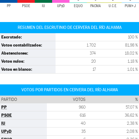
PP
PSOE
IU
UPyD
EQUO
PACMA
U.C.E.
PUM+J
RESUMEN DEL ESCRUTINIO DE CERVERA DEL RÍO ALHAMA
Escrutado:
100 %
Votos contabilizados:
1.702
81,98 %
Abstenciones:
374
18,02 %
Votos nulos:
20
1,18 %
Votos en blanco:
17
1,01 %
VOTOS POR PARTIDOS EN CERVERA DEL RÍO ALHAMA
PARTIDO
VOTOS
%
PP
960
57,07 %
PSOE
616
36,62 %
IU
40
2,38 %
UPyD
35
2,08 %