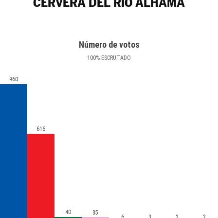
CERVERA DEL RÍO ALHAMA
Número de votos
100
%
ESCRUTADO
960
616
40
35
6
3
2
2