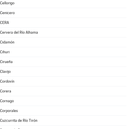
Cellorigo
Cenicero
CERA
Cervera del Río Alhama
Cidamón
Cihuri
Cirueña
Clavijo
Cordovín
Corera
Cornago
Corporales
Cuzcurrita de Río Tirón