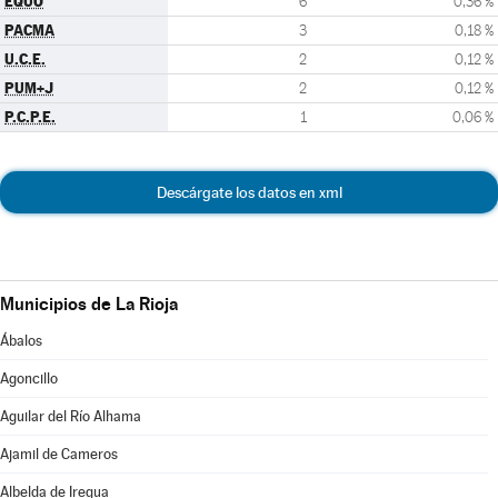
EQUO
6
0,36 %
PACMA
3
0,18 %
U.C.E.
2
0,12 %
PUM+J
2
0,12 %
P.C.P.E.
1
0,06 %
Descárgate los datos en xml
Municipios de La Rioja
Ábalos
Agoncillo
Aguilar del Río Alhama
Ajamil de Cameros
Albelda de Iregua