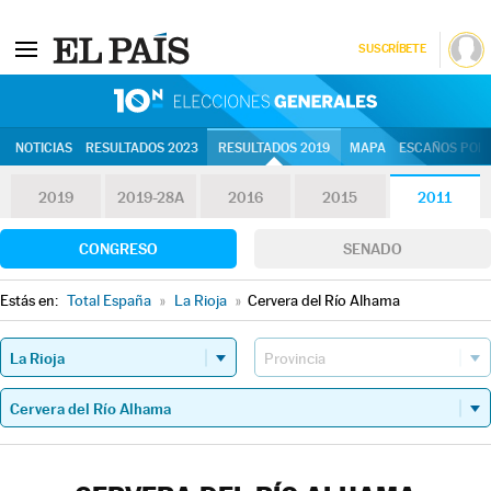
SUSCRÍBETE
10N | Eleccion
NOTICIAS
RESULTADOS 2023
RESULTADOS 2019
MAPA
ESCAÑOS POR 
2019
2019-28A
2016
2015
2011
CONGRESO
SENADO
Estás en:
Total España
»
La Rioja
»
Cervera del Río Alhama