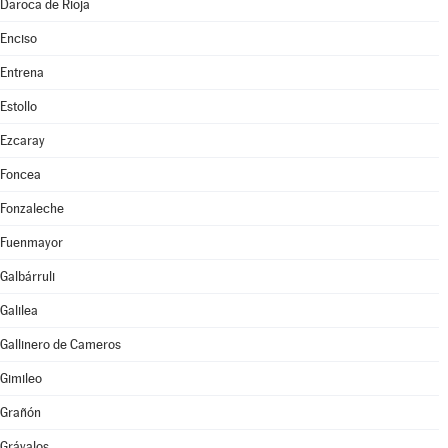
Daroca de Rioja
Enciso
Entrena
Estollo
Ezcaray
Foncea
Fonzaleche
Fuenmayor
Galbárruli
Galilea
Gallinero de Cameros
Gimileo
Grañón
Grávalos