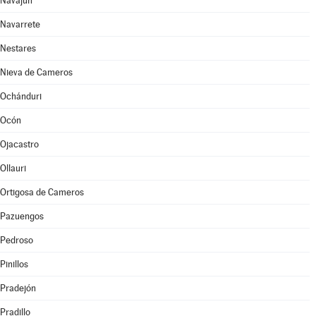
Navajún
Navarrete
Nestares
Nieva de Cameros
Ochánduri
Ocón
Ojacastro
Ollauri
Ortigosa de Cameros
Pazuengos
Pedroso
Pinillos
Pradejón
Pradillo