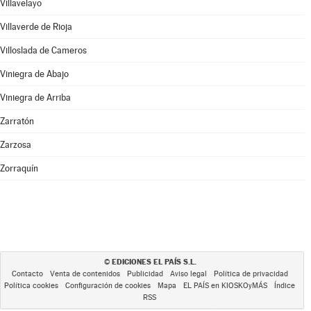
Villavelayo
Villaverde de Rioja
Villoslada de Cameros
Viniegra de Abajo
Viniegra de Arriba
Zarratón
Zarzosa
Zorraquín
EDICIONES EL PAÍS S.L.
©
Contacto
Venta de contenidos
Publicidad
Aviso legal
Política de privacidad
Política cookies
Configuración de cookies
Mapa
EL PAÍS en KIOSKOyMÁS
Índice
RSS