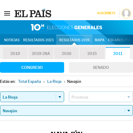
SUSCRÍBETE
10N | Eleccion
NOTICIAS
RESULTADOS 2023
RESULTADOS 2019
MAPA
ESCAÑOS POR 
2019
2019-28A
2016
2015
2011
CONGRESO
SENADO
Estás en:
Total España
»
La Rioja
»
Navajún