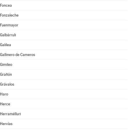
Foncea
Fonzaleche
Fuenmayor
Galbárruli
Galilea
Gallinero de Cameros
Gimileo
Grañón
Grávalos
Haro
Herce
Herramélluri
Hervías