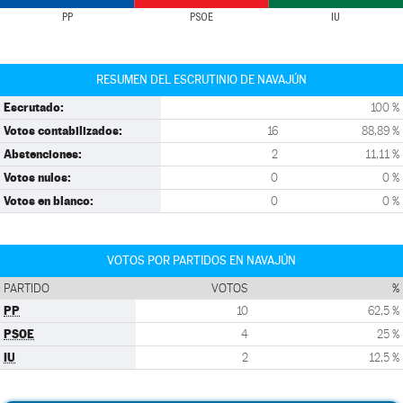
PP
PSOE
IU
RESUMEN DEL ESCRUTINIO DE NAVAJÚN
Escrutado:
100 %
Votos contabilizados:
16
88,89 %
Abstenciones:
2
11,11 %
Votos nulos:
0
0 %
Votos en blanco:
0
0 %
VOTOS POR PARTIDOS EN NAVAJÚN
PARTIDO
VOTOS
%
PP
10
62,5 %
PSOE
4
25 %
IU
2
12,5 %