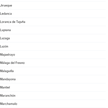
Jirueque
Ledanca
Loranca de Tajuña
Lupiana
Luzaga
Luzón
Majaelrayo
Málaga del Fresno
Malaguilla
Mandayona
Mantiel
Maranchón
Marchamalo