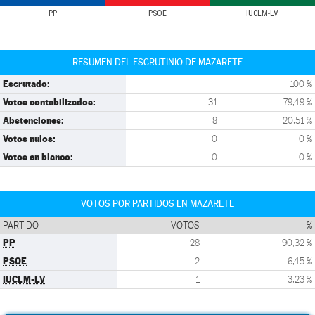
PP
PSOE
IUCLM-LV
RESUMEN DEL ESCRUTINIO DE MAZARETE
Escrutado:
100 %
Votos contabilizados:
31
79,49 %
Abstenciones:
8
20,51 %
Votos nulos:
0
0 %
Votos en blanco:
0
0 %
VOTOS POR PARTIDOS EN MAZARETE
PARTIDO
VOTOS
%
PP
28
90,32 %
PSOE
2
6,45 %
IUCLM-LV
1
3,23 %