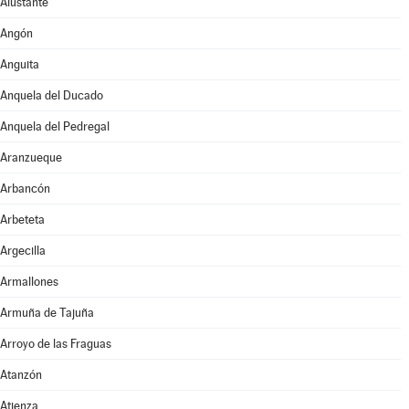
Alustante
Angón
Anguita
Anquela del Ducado
Anquela del Pedregal
Aranzueque
Arbancón
Arbeteta
Argecilla
Armallones
Armuña de Tajuña
Arroyo de las Fraguas
Atanzón
Atienza