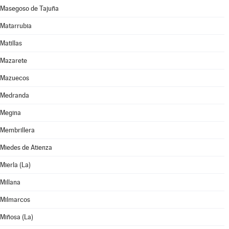
Masegoso de Tajuña
Matarrubia
Matillas
Mazarete
Mazuecos
Medranda
Megina
Membrillera
Miedes de Atienza
Mierla (La)
Millana
Milmarcos
Miñosa (La)