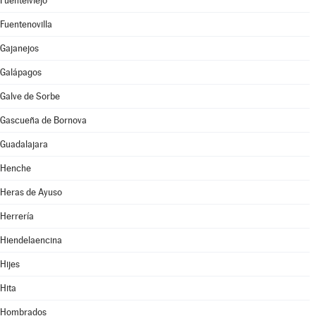
Fuentelviejo
Fuentenovilla
Gajanejos
Galápagos
Galve de Sorbe
Gascueña de Bornova
Guadalajara
Henche
Heras de Ayuso
Herrería
Hiendelaencina
Hijes
Hita
Hombrados