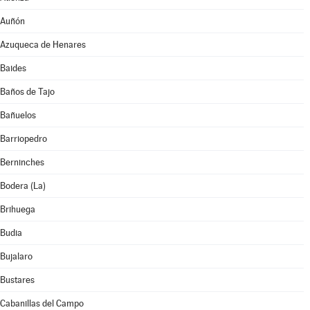
Auñón
Azuqueca de Henares
Baides
Baños de Tajo
Bañuelos
Barriopedro
Berninches
Bodera (La)
Brihuega
Budia
Bujalaro
Bustares
Cabanillas del Campo