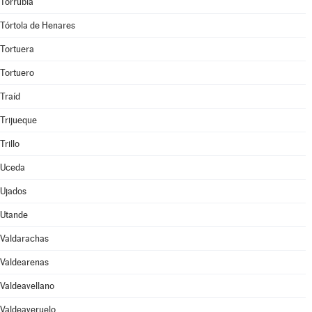
Torrubia
Tórtola de Henares
Tortuera
Tortuero
Traíd
Trijueque
Trillo
Uceda
Ujados
Utande
Valdarachas
Valdearenas
Valdeavellano
Valdeaveruelo