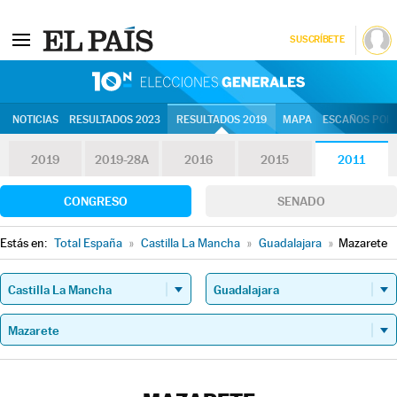
SUSCRÍBETE
10N | Eleccion
NOTICIAS
RESULTADOS 2023
RESULTADOS 2019
MAPA
ESCAÑOS POR 
2019
2019-28A
2016
2015
2011
CONGRESO
SENADO
Estás en:
Total España
»
Castilla La Mancha
»
Guadalajara
»
Mazarete