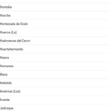
Hontoba
Horche
Hortezuela de Océn
Huerce (La)
Huérmeces del Cerro
Huertahernando
Hueva
Humanes
Illana
Iniéstola
Inviernas (Las)
Irueste
Jadraque