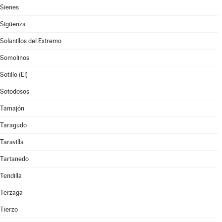
Sienes
Sigüenza
Solanillos del Extremo
Somolinos
Sotillo (El)
Sotodosos
Tamajón
Taragudo
Taravilla
Tartanedo
Tendilla
Terzaga
Tierzo