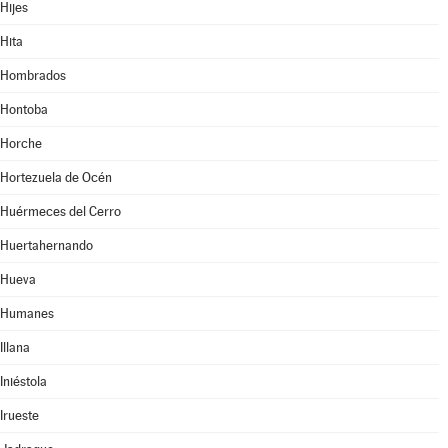
Hijes
Hita
Hombrados
Hontoba
Horche
Hortezuela de Océn
Huérmeces del Cerro
Huertahernando
Hueva
Humanes
Illana
Iniéstola
Irueste