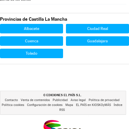
Provincias de Castilla La Mancha
Albacete
Ciudad Real
Cuenca
Guadalajara
Toledo
EDICIONES EL PAÍS S.L.
©
Contacto
Venta de contenidos
Publicidad
Aviso legal
Política de privacidad
Política cookies
Configuración de cookies
Mapa
EL PAÍS en KIOSKOyMÁS
Índice
RSS