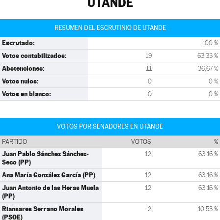
UTANDE
RESUMEN DEL ESCRUTINIO DE UTANDE
Escrutado:
100 %
Votos contabilizados:
19
63,33 %
Abstenciones:
11
36,67 %
Votos nulos:
0
0 %
Votos en blanco:
0
0 %
VOTOS POR SENADORES EN UTANDE
PARTIDO
VOTOS
%
Juan Pablo Sánchez Sánchez-
12
63,16 %
Seco (PP)
Ana María González García (PP)
12
63,16 %
Juan Antonio de las Heras Muela
12
63,16 %
(PP)
Riansares Serrano Morales
2
10,53 %
(PSOE)