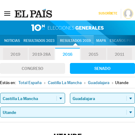
SUSCRÍBETE
10N | Eleccion
NOTICIAS
RESULTADOS 2023
RESULTADOS 2019
MAPA
ESCAÑOS POR 
2019
2019-28A
2016
2015
2011
CONGRESO
SENADO
Estás en:
Total España
»
Castilla La Mancha
»
Guadalajara
»
Utande