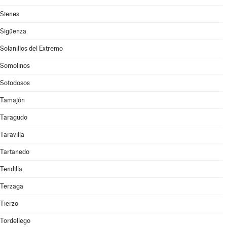
Sienes
Sigüenza
Solanillos del Extremo
Somolinos
Sotodosos
Tamajón
Taragudo
Taravilla
Tartanedo
Tendilla
Terzaga
Tierzo
Tordellego