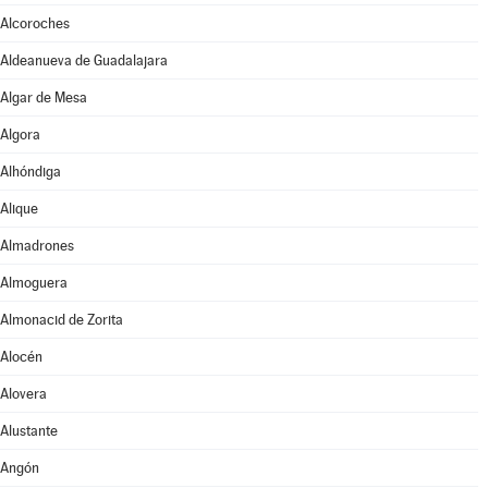
Alcoroches
Aldeanueva de Guadalajara
Algar de Mesa
Algora
Alhóndiga
Alique
Almadrones
Almoguera
Almonacid de Zorita
Alocén
Alovera
Alustante
Angón