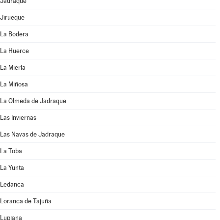
Jadraque
Jirueque
La Bodera
La Huerce
La Mierla
La Miñosa
La Olmeda de Jadraque
Las Inviernas
Las Navas de Jadraque
La Toba
La Yunta
Ledanca
Loranca de Tajuña
Lupiana