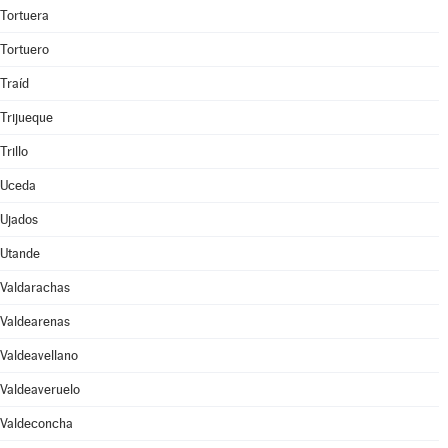
Tortuera
Tortuero
Traíd
Trijueque
Trillo
Uceda
Ujados
Utande
Valdarachas
Valdearenas
Valdeavellano
Valdeaveruelo
Valdeconcha