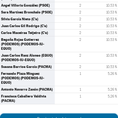
Angel Villoria González (PSOE)
2
10,53 %
Sara Martínez Bronchalo (PSOE)
2
10,53 %
Silvia García Nieto (C's)
2
10,53 %
Juan Carlos Gil Rodrigo (C's)
2
10,53 %
Carlos Maceiras Teijeiro (C's)
2
10,53 %
Begoña Rojas Gutierrez
2
10,53 %
(PODEMOS) (PODEMOS-IU-
EQUO)
Juan Carlos Ranz Alonso (EQUO)
2
10,53 %
(PODEMOS-IU-EQUO)
Susana Barrios García (PACMA)
2
10,53 %
Fernando Plaza Minguez
1
5,26 %
(PODEMOS) (PODEMOS-IU-
EQUO)
Antonio Navarro Zanón (PACMA)
1
5,26 %
Francisca Caballero Valdivia
1
5,26 %
(PACMA)