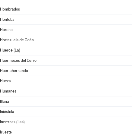
Hombrados
Hontoba
Horche
Hortezuela de Océn
Huerce (La)
Huérmeces del Cerro
Huertahernando
Hueva
Humanes
Illana
Iniéstola
Inviernas (Las)
Irueste