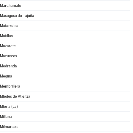
Marchamalo
Masegoso de Tajuña
Matarrubia
Matillas
Mazarete
Mazuecos
Medranda
Megina
Membrillera
Miedes de Atienza
Mierla (La)
Millana
Milmarcos