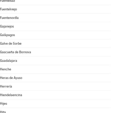
Fuentelsaz
Fuentelviejo
Fuentenovilla
Gajanejos
Galápagos
Galve de Sorbe
Gascueña de Bornova
Guadalajara
Henche
Heras de Ayuso
Herrería
Hiendelaencina
Hijes
Hita