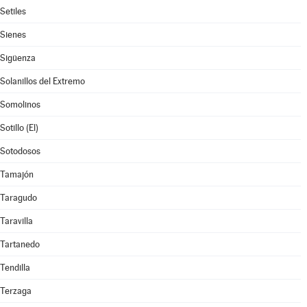
Setiles
Sienes
Sigüenza
Solanillos del Extremo
Somolinos
Sotillo (El)
Sotodosos
Tamajón
Taragudo
Taravilla
Tartanedo
Tendilla
Terzaga