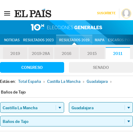
SUSCRÍBETE
10N | Eleccion
NOTICIAS
RESULTADOS 2023
RESULTADOS 2019
MAPA
ESCAÑOS POR 
2019
2019-28A
2016
2015
2011
CONGRESO
SENADO
Estás en:
Total España
»
Castilla La Mancha
»
Guadalajara
»
Baños de Tajo