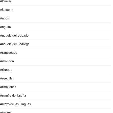
Alovera
Alustante
Angón
Anguita
Anquela del Ducado
Anquela del Pedregal
Aranzueque
Arbancón
Arbeteta
Argecilla
Armallones
Armuña de Tajuña
Arroyo de las Fraguas
Atanzón