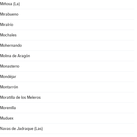
Miñosa (La)
Mirabueno
Miralrío
Mochales
Mohernando
Molina de Aragón
Monasterio
Mondéjar
Montarrón
Moratilla de los Meleros
Morenilla
Muduex
Navas de Jadraque (Las)