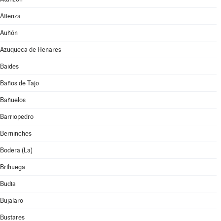
Atienza
Auñón
Azuqueca de Henares
Baides
Baños de Tajo
Bañuelos
Barriopedro
Berninches
Bodera (La)
Brihuega
Budia
Bujalaro
Bustares