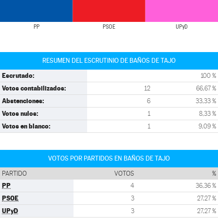
PP
PSOE
UPyD
RESUMEN DEL ESCRUTINIO DE BAÑOS DE TAJO
Escrutado:
100 %
Votos contabilizados:
12
66,67 %
Abstenciones:
6
33,33 %
Votos nulos:
1
8,33 %
Votos en blanco:
1
9,09 %
VOTOS POR PARTIDOS EN BAÑOS DE TAJO
PARTIDO
VOTOS
%
PP
4
36,36 %
PSOE
3
27,27 %
UPyD
3
27,27 %