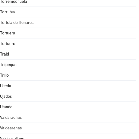
Torremochuela
Torrubia
Tórtola de Henares
Tortuera
Tortuero
Traíd
Trijueque
Trillo
Uceda
Ujados
Utande
Valdarachas
Valdearenas
Valdeavellano