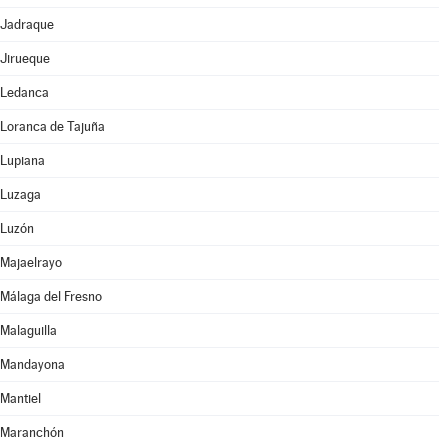
Jadraque
Jirueque
Ledanca
Loranca de Tajuña
Lupiana
Luzaga
Luzón
Majaelrayo
Málaga del Fresno
Malaguilla
Mandayona
Mantiel
Maranchón