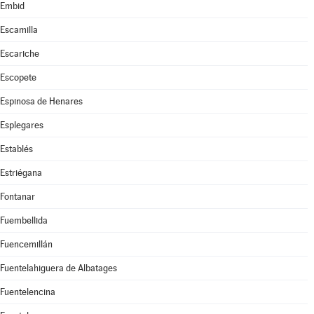
Embid
Escamilla
Escariche
Escopete
Espinosa de Henares
Esplegares
Establés
Estriégana
Fontanar
Fuembellida
Fuencemillán
Fuentelahiguera de Albatages
Fuentelencina