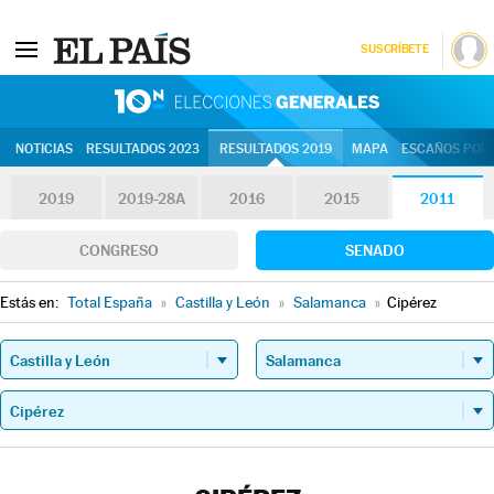
SUSCRÍBETE
10N | Eleccion
NOTICIAS
RESULTADOS 2023
RESULTADOS 2019
MAPA
ESCAÑOS POR 
2019
2019-28A
2016
2015
2011
CONGRESO
SENADO
Estás en:
Total España
»
Castilla y León
»
Salamanca
»
Cipérez