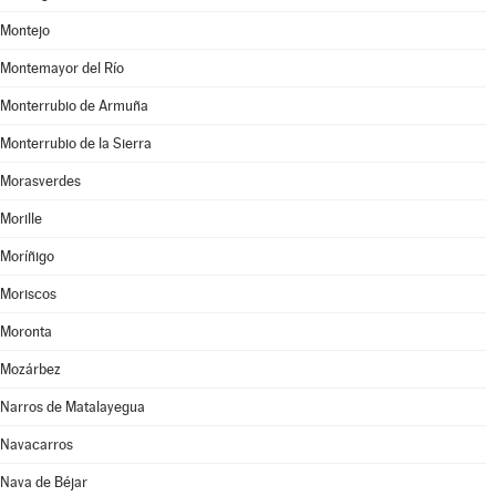
Montejo
Montemayor del Río
Monterrubio de Armuña
Monterrubio de la Sierra
Morasverdes
Morille
Moríñigo
Moriscos
Moronta
Mozárbez
Narros de Matalayegua
Navacarros
Nava de Béjar