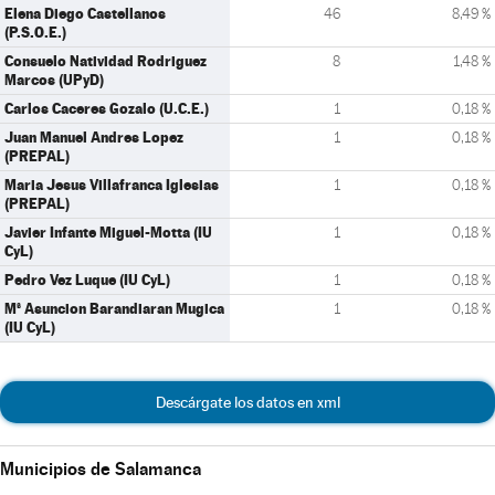
Elena Diego Castellanos
46
8,49 %
(P.S.O.E.)
Consuelo Natividad Rodriguez
8
1,48 %
Marcos (UPyD)
Carlos Caceres Gozalo (U.C.E.)
1
0,18 %
Juan Manuel Andres Lopez
1
0,18 %
(PREPAL)
Maria Jesus Villafranca Iglesias
1
0,18 %
(PREPAL)
Javier Infante Miguel-Motta (IU
1
0,18 %
CyL)
Pedro Vez Luque (IU CyL)
1
0,18 %
Mª Asuncion Barandiaran Mugica
1
0,18 %
(IU CyL)
Descárgate los datos en xml
Municipios de Salamanca