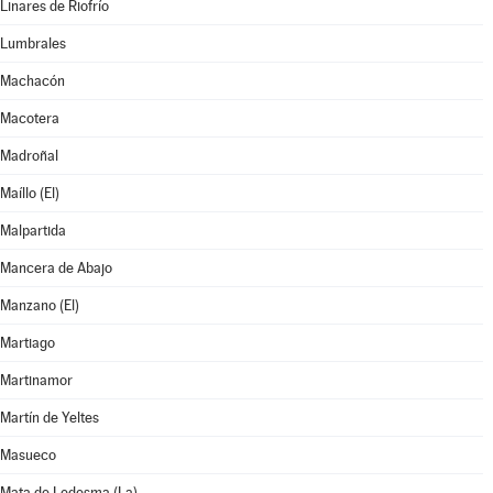
Linares de Riofrío
Lumbrales
Machacón
Macotera
Madroñal
Maíllo (El)
Malpartida
Mancera de Abajo
Manzano (El)
Martiago
Martinamor
Martín de Yeltes
Masueco
Mata de Ledesma (La)