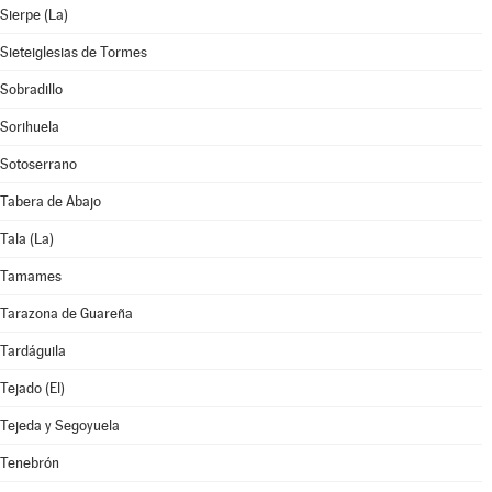
Sierpe (La)
Sieteiglesias de Tormes
Sobradillo
Sorihuela
Sotoserrano
Tabera de Abajo
Tala (La)
Tamames
Tarazona de Guareña
Tardáguila
Tejado (El)
Tejeda y Segoyuela
Tenebrón