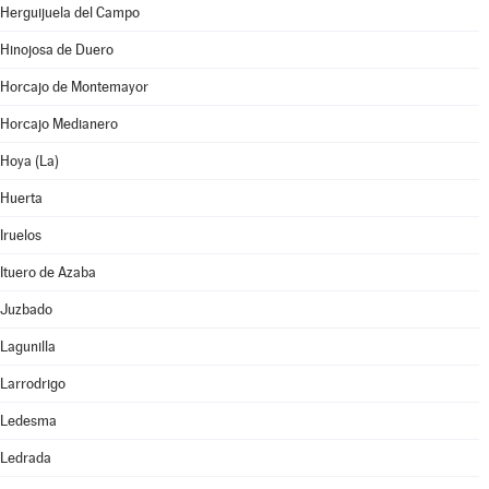
Herguijuela del Campo
Hinojosa de Duero
Horcajo de Montemayor
Horcajo Medianero
Hoya (La)
Huerta
Iruelos
Ituero de Azaba
Juzbado
Lagunilla
Larrodrigo
Ledesma
Ledrada