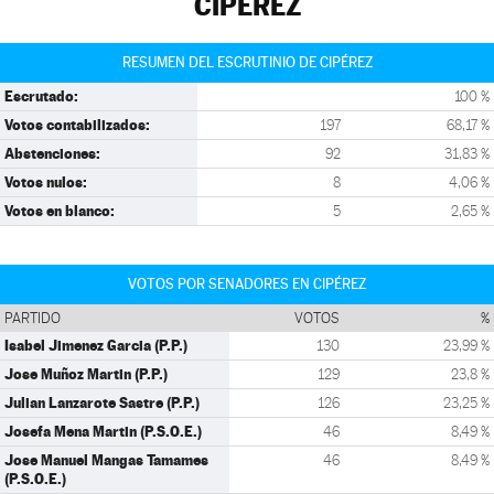
CIPÉREZ
RESUMEN DEL ESCRUTINIO DE CIPÉREZ
Escrutado:
100 %
Votos contabilizados:
197
68,17 %
Abstenciones:
92
31,83 %
Votos nulos:
8
4,06 %
Votos en blanco:
5
2,65 %
VOTOS POR SENADORES EN CIPÉREZ
PARTIDO
VOTOS
%
Isabel Jimenez Garcia (P.P.)
130
23,99 %
Jose Muñoz Martin (P.P.)
129
23,8 %
Julian Lanzarote Sastre (P.P.)
126
23,25 %
Josefa Mena Martin (P.S.O.E.)
46
8,49 %
Jose Manuel Mangas Tamames
46
8,49 %
(P.S.O.E.)