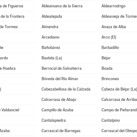
a de Figueroa
Aldeanueva de la Sierra
Aldearrodrigo
de la Frontera
Aldeatejada
Aldeavieja de Torme
de Tormes
Almendra
Anaya de Alba
Arcediano
Arco (El)
te
Bañobárez
Barbadillo
ardo
Bastida (La)
Béjar
de Huebra
Berrocal de Salvatierra
Boada
Bóveda del Río Almar
Brincones
)
Cabezabellosa de la Calzada
Cabeza de Béjar (La
Calvarrasa de Abajo
Calvarrasa de Arriba
 Valdunciel
Campillo de Azaba
Campo de Peñaranda
Cantalapiedra
Cantalpino
 Azaba
Carrascal de Barregas
Carrascal del Obisp