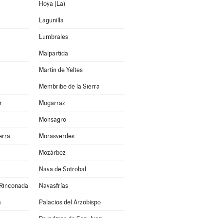
Hoya (La)
Lagunilla
Lumbrales
Malpartida
Martín de Yeltes
Membribe de la Sierra
r
Mogarraz
Monsagro
erra
Morasverdes
Mozárbez
Nava de Sotrobal
 Rinconada
Navasfrías
a
Palacios del Arzobispo