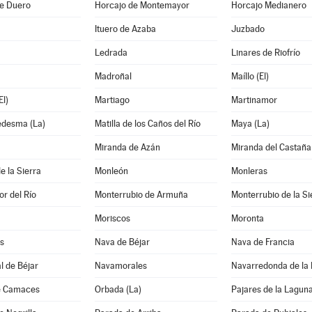
de Duero
Horcajo de Montemayor
Horcajo Medianero
Ituero de Azaba
Juzbado
Ledrada
Linares de Riofrío
Madroñal
Maíllo (El)
l)
Martiago
Martinamor
edesma (La)
Matilla de los Caños del Río
Maya (La)
Miranda de Azán
Miranda del Castaña
e la Sierra
Monleón
Monleras
r del Río
Monterrubio de Armuña
Monterrubio de la Si
Moriscos
Moronta
s
Nava de Béjar
Nava de Francia
l de Béjar
Navamorales
Navarredonda de la
e Camaces
Orbada (La)
Pajares de la Lagun