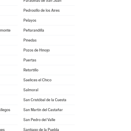
Paradinas de San Juan
Pedrosillo de los Aires
Pelayos
amonte
Peñarandilla
Pinedas
Pozos de Hinojo
Puertas
Retortillo
Saelices el Chico
Salmoral
San Cristóbal de la Cuesta
allegos
San Martín del Castañar
San Pedro del Valle
mes
Santiago de la Puebla