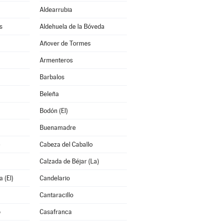
Aldearrubia
s
Aldehuela de la Bóveda
Añover de Tormes
Armenteros
Barbalos
Beleña
Bodón (El)
Buenamadre
)
Cabeza del Caballo
Calzada de Béjar (La)
 (El)
Candelario
Cantaracillo
o
Casafranca