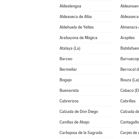
Aldealengua
Aldeanuev
Aldeaseca de Alba
Aldeaseca 
Aldehuela de Yeltes
Almenara 
Arabayona de Mógica
Arapiles
Atalaya (La)
Babilafuen
Barceo
Barruecop
Bermellar
Berrocal 
Bogajo
Bouza (La)
Buenavista
Cabaco (El
Cabrerizos
Cabrillas
Calzada de Don Diego
Calzada de
Canillas de Abajo
Cantagallo
Carbajosa de la Sagrada
Carpio de