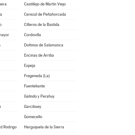
uera
Castillejo de Martín Viejo
ra
Cerezal de Peñahorcada
o
Cilleros de la Bastida
mayor
Cordovilla
a
Doñinos de Salamanca
Encinas de Arriba
Espeja
Fregeneda (La)
Fuenteliante
Galindo y Perahuy
n
Garcibuey
Gomecello
ad Rodrigo
Herguijuela de la Sierra