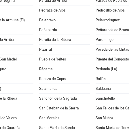
e Negrilla
Parada de Arriba
Parada de Rubiales
Pedraza de Alba
Pedrosillo de Alba
 la Armuña (El)
Pelabravo
Pelarrodríguez
Peñaparda
Peñaranda de Brac
de Arriba
Pereña de la Ribera
Peromingo
Pizarral
Poveda de las Cintas
 San Medel
Puebla de Yeltes
Puente del Congosto
guro
Rágama
Redonda (La)
Robliza de Cojos
Rollán
)
Salamanca
Saldeana
 la Ribera
Sanchón de la Sagrada
Sanchotello
San Esteban de la Sierra
San Felices de los G
 de Valero
San Morales
San Muñoz
o de Guareña
Santa María de Sando
Santa Marta de Tor