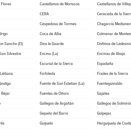
 Flores
Castellanos de Moriscos
Castellanos de Villiq
CERA
Cereceda de la Sier
Cespedosa de Tormes
Chagarcía Medianer
drigo
Coca de Alba
Colmenar de Monte
on Sancho (El)
Dios le Guarde
Doñinos de Ledesm
San Silvestre
Encina (La)
Encinas de Abajo
Escurial de la Sierra
Espadaña
 Liébana
Forfoleda
Frades de la Sierra
hándiga
Fuente de San Esteban (La)
Fuenteguinaldo
 Béjar
Fuentes de Oñoro
Gajates
o
Gallegos de Argañán
Gallegos de Solmiró
Gejuelo del Barro
Golpejas
ila
Guijuelo
Herguijuela de Ciud