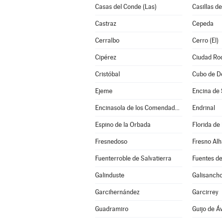
Casas del Conde (Las)
Casillas de
Castraz
Cepeda
Cerralbo
Cerro (El)
Cipérez
Ciudad Ro
Cristóbal
Cubo de D
Ejeme
Encina de 
Encinasola de los Comendadores
Endrinal
Espino de la Orbada
Florida de
Fresnedoso
Fresno Al
Fuenterroble de Salvatierra
Fuentes de
Galinduste
Galisanch
Garcihernández
Garcirrey
Guadramiro
Guijo de Áv