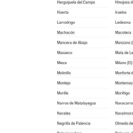
Herguijuela del Campo
Hinojosa 
Huerta
Iruelos
Larrodrigo
Ledesma
Machacón
Macotera
Mancera de Abajo
Manzano (E
Masueco
Mata de L
Mieza
Milano (El)
Molinillo
Monforte d
Montejo
Montemayo
Morille
Moríñigo
Narros de Matalayegua
Navacarro
Navales
Navalmora
Negrilla de Palencia
Olmedo d