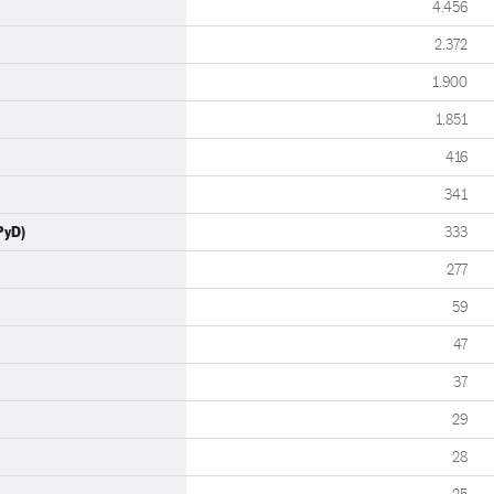
4.456
2.372
1.900
1.851
416
341
PyD)
333
277
59
47
37
29
28