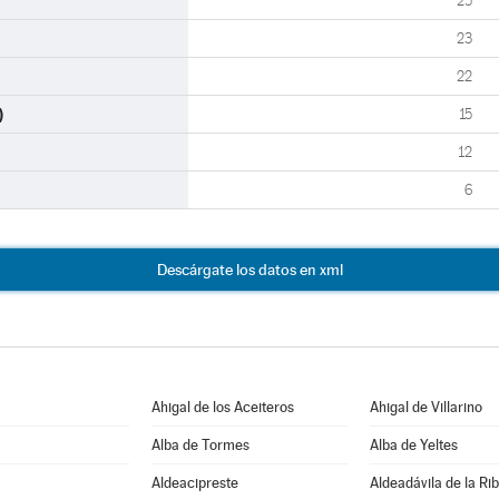
25
23
22
)
15
12
6
Descárgate los datos en xml
Ahigal de los Aceiteros
Ahigal de Villarino
Alba de Tormes
Alba de Yeltes
Aldeacipreste
Aldeadávila de la Ri