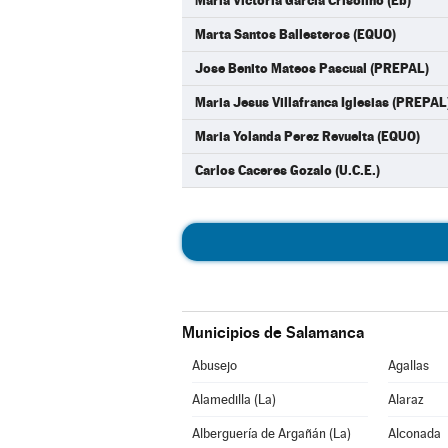
Maria Victoria Garcia Crisolino (Eb)
Marta Santos Ballesteros (EQUO)
Jose Benito Mateos Pascual (PREPAL)
Maria Jesus Villafranca Iglesias (PREPAL
Maria Yolanda Perez Revuelta (EQUO)
Carlos Caceres Gozalo (U.C.E.)
Municipios de Salamanca
Abusejo
Agallas
Alamedilla (La)
Alaraz
Alberguería de Argañán (La)
Alconada