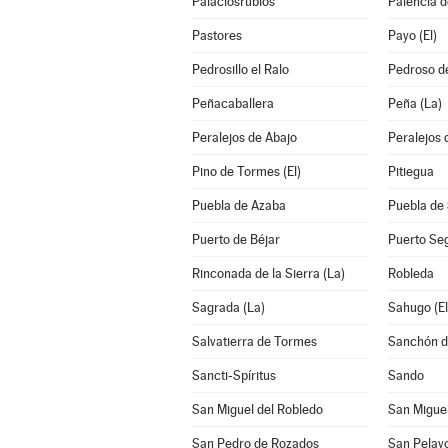
Palaciosrubios
Palencia d
Pastores
Payo (El)
Pedrosillo el Ralo
Pedroso de
Peñacaballera
Peña (La)
Peralejos de Abajo
Peralejos 
Pino de Tormes (El)
Pitiegua
Puebla de Azaba
Puebla de
Puerto de Béjar
Puerto Se
Rinconada de la Sierra (La)
Robleda
Sagrada (La)
Sahugo (El
Salvatierra de Tormes
Sanchón de
Sancti-Spíritus
Sando
San Miguel del Robledo
San Miguel
San Pedro de Rozados
San Pelay