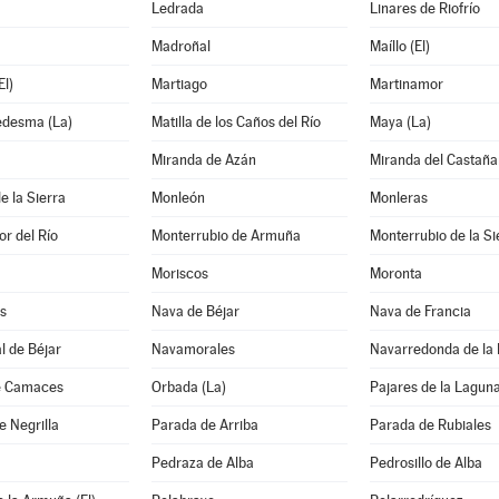
Ledrada
Linares de Riofrío
Madroñal
Maíllo (El)
l)
Martiago
Martinamor
edesma (La)
Matilla de los Caños del Río
Maya (La)
Miranda de Azán
Miranda del Castaña
e la Sierra
Monleón
Monleras
r del Río
Monterrubio de Armuña
Monterrubio de la Si
Moriscos
Moronta
s
Nava de Béjar
Nava de Francia
l de Béjar
Navamorales
Navarredonda de la
e Camaces
Orbada (La)
Pajares de la Lagun
e Negrilla
Parada de Arriba
Parada de Rubiales
Pedraza de Alba
Pedrosillo de Alba