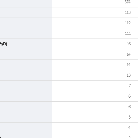
374
113
112
111
PyD)
16
14
14
13
7
6
6
5
4