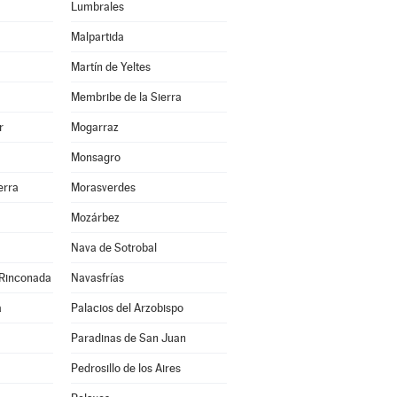
Lumbrales
Malpartida
Martín de Yeltes
Membribe de la Sierra
r
Mogarraz
Monsagro
erra
Morasverdes
Mozárbez
Nava de Sotrobal
 Rinconada
Navasfrías
a
Palacios del Arzobispo
Paradinas de San Juan
Pedrosillo de los Aires