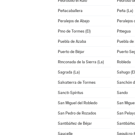
Pedrosillo el Ralo
Pedroso de
Peñacaballera
Peña (La)
Peralejos de Abajo
Peralejos 
Pino de Tormes (El)
Pitiegua
Puebla de Azaba
Puebla de
Puerto de Béjar
Puerto Se
Rinconada de la Sierra (La)
Robleda
Sagrada (La)
Sahugo (El
Salvatierra de Tormes
Sanchón de
Sancti-Spíritus
Sando
San Miguel del Robledo
San Miguel
San Pedro de Rozados
San Pelay
Santibáñez de Béjar
Santibáñez
Saucelle
Sepulcro-H