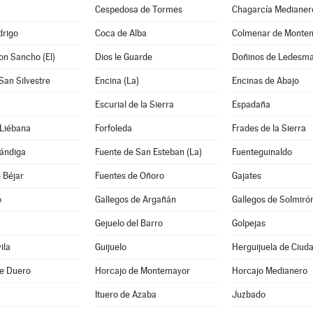
Cespedosa de Tormes
Chagarcía Medianer
drigo
Coca de Alba
Colmenar de Monte
on Sancho (El)
Dios le Guarde
Doñinos de Ledesm
San Silvestre
Encina (La)
Encinas de Abajo
Escurial de la Sierra
Espadaña
 Liébana
Forfoleda
Frades de la Sierra
hándiga
Fuente de San Esteban (La)
Fuenteguinaldo
 Béjar
Fuentes de Oñoro
Gajates
o
Gallegos de Argañán
Gallegos de Solmiró
Gejuelo del Barro
Golpejas
ila
Guijuelo
Herguijuela de Ciud
de Duero
Horcajo de Montemayor
Horcajo Medianero
Ituero de Azaba
Juzbado