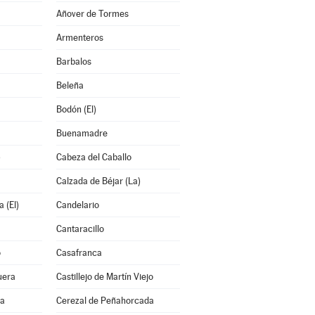
Añover de Tormes
Armenteros
Barbalos
Beleña
Bodón (El)
Buenamadre
)
Cabeza del Caballo
Calzada de Béjar (La)
 (El)
Candelario
Cantaracillo
o
Casafranca
uera
Castillejo de Martín Viejo
ra
Cerezal de Peñahorcada