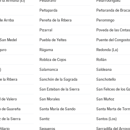
 la Armuña (El)
Pelabravo
Pelarrodríguez
Peñaparda
Peñaranda de Brac
de Arriba
Pereña de la Ribera
Peromingo
Pizarral
Poveda de las Cintas
 San Medel
Puebla de Yeltes
Puente del Congosto
guro
Rágama
Redonda (La)
Robliza de Cojos
Rollán
)
Salamanca
Saldeana
 la Ribera
Sanchón de la Sagrada
Sanchotello
San Esteban de la Sierra
San Felices de los G
 de Valero
San Morales
San Muñoz
o de Guareña
Santa María de Sando
Santa Marta de Tor
 de la Sierra
Santiz
Santos (Los)
ilario
Sequeros
Serradilla del Arroyo