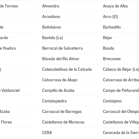
de Tormes
Almendra
Anaya de Alba
Arcediano
Arco (El)
te
Bañobárez
Barbadillo
ardo
Bastida (La)
Béjar
de Huebra
Berrocal de Salvatierra
Boada
Bóveda del Río Almar
Brincones
)
Cabezabellosa de la Calzada
Cabeza de Béjar (La
Calvarrasa de Abajo
Calvarrasa de Arriba
 Valdunciel
Campillo de Azaba
Campo de Peñaranda
Cantalapiedra
Cantalpino
 Azaba
Carrascal de Barregas
Carrascal del Obisp
 Flores
Castellanos de Moriscos
Castellanos de Villiq
CERA
Cereceda de la Sier