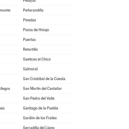
Pelayos
amonte
Peñarandilla
Pinedas
Pozos de Hinojo
Puertas
Retortillo
Saelices el Chico
Salmoral
San Cristóbal de la Cuesta
allegos
San Martín del Castañar
San Pedro del Valle
mes
Santiago de la Puebla
Sardón de los Frailes
Serradilla del Llano