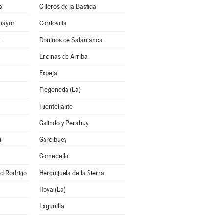
o
Cilleros de la Bastida
mayor
Cordovilla
a
Doñinos de Salamanca
Encinas de Arriba
Espeja
Fregeneda (La)
Fuenteliante
Galindo y Perahuy
n
Garcibuey
Gomecello
ad Rodrigo
Herguijuela de la Sierra
Hoya (La)
Lagunilla