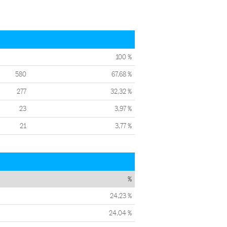
100 %
580
67,68 %
277
32,32 %
23
3,97 %
21
3,77 %
%
24,23 %
24,04 %