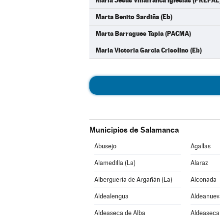
Maria Jesus Villafranca Iglesias (PREPAL
Marta Benito Sardiña (Eb)
Marta Barragues Tapia (PACMA)
Maria Victoria Garcia Crisolino (Eb)
Municipios de Salamanca
Abusejo
Agallas
Alamedilla (La)
Alaraz
Alberguería de Argañán (La)
Alconada
Aldealengua
Aldeanuev
Aldeaseca de Alba
Aldeaseca 