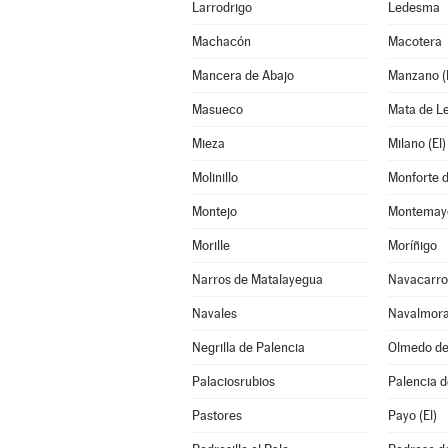
Larrodrigo
Ledesma
Machacón
Macotera
Mancera de Abajo
Manzano (E
Masueco
Mata de L
Mieza
Milano (El)
Molinillo
Monforte d
Montejo
Montemayo
Morille
Moríñigo
Narros de Matalayegua
Navacarro
Navales
Navalmora
Negrilla de Palencia
Olmedo d
Palaciosrubios
Palencia d
Pastores
Payo (El)