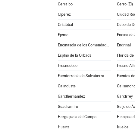
Cerralbo
Cerro (El)
Cipérez
Ciudad Ro
Cristóbal
Cubo de D
Ejeme
Encina de 
Encinasola de los Comendadores
Endrinal
Espino de la Orbada
Florida de
Fresnedoso
Fresno Al
Fuenterroble de Salvatierra
Fuentes de
Galinduste
Galisanch
Garcihernández
Garcirrey
Guadramiro
Guijo de Áv
Herguijuela del Campo
Hinojosa 
Huerta
Iruelos