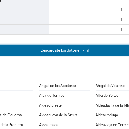
)
3
1
1
1
Descárgate los datos en xml
Ahigal de los Aceiteros
Ahigal de Villarino
Alba de Tormes
Alba de Yeltes
Aldeacipreste
Aldeadávila de la Ri
a de Figueroa
Aldeanueva de la Sierra
Aldearrodrigo
de la Frontera
Aldeatejada
Aldeavieja de Torme