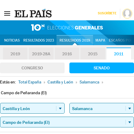
SUSCRÍBETE
10N | Eleccion
NOTICIAS
RESULTADOS 2023
RESULTADOS 2019
MAPA
ESCAÑOS POR 
2019
2019-28A
2016
2015
2011
CONGRESO
SENADO
Estás en:
Total España
»
Castilla y León
»
Salamanca
»
Campo de Peñaranda (El)