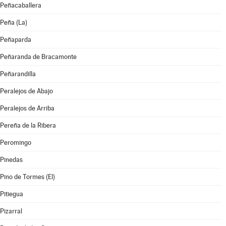
Peñacaballera
Peña (La)
Peñaparda
Peñaranda de Bracamonte
Peñarandilla
Peralejos de Abajo
Peralejos de Arriba
Pereña de la Ribera
Peromingo
Pinedas
Pino de Tormes (El)
Pitiegua
Pizarral