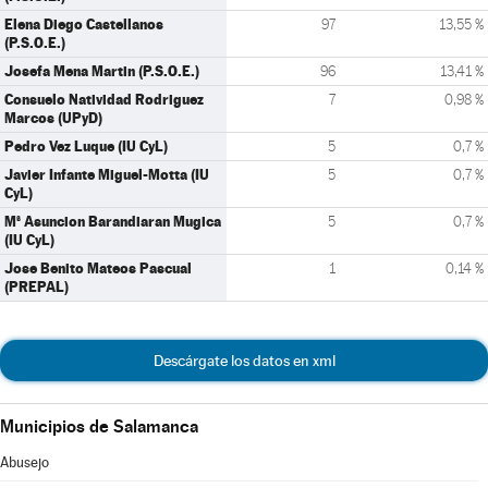
Elena Diego Castellanos
97
13,55 %
(P.S.O.E.)
Josefa Mena Martin (P.S.O.E.)
96
13,41 %
Consuelo Natividad Rodriguez
7
0,98 %
Marcos (UPyD)
Pedro Vez Luque (IU CyL)
5
0,7 %
Javier Infante Miguel-Motta (IU
5
0,7 %
CyL)
Mª Asuncion Barandiaran Mugica
5
0,7 %
(IU CyL)
Jose Benito Mateos Pascual
1
0,14 %
(PREPAL)
Descárgate los datos en xml
Municipios de Salamanca
Abusejo