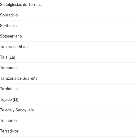
Sieteiglesias de Tormes
Sobradillo
Sorihuela
Sotoserrano
Tabera de Abajo
Tala (La)
Tamames
Tarazona de Guareña
Tardáguila
Tejado (El)
Tejeda y Segoyuela
Tenebrón
Terradillos