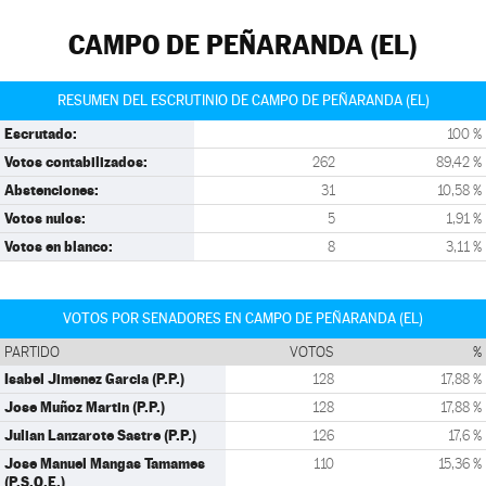
CAMPO DE PEÑARANDA (EL)
RESUMEN DEL ESCRUTINIO DE CAMPO DE PEÑARANDA (EL)
Escrutado:
100 %
Votos contabilizados:
262
89,42 %
Abstenciones:
31
10,58 %
Votos nulos:
5
1,91 %
Votos en blanco:
8
3,11 %
VOTOS POR SENADORES EN CAMPO DE PEÑARANDA (EL)
PARTIDO
VOTOS
%
Isabel Jimenez Garcia (P.P.)
128
17,88 %
Jose Muñoz Martin (P.P.)
128
17,88 %
Julian Lanzarote Sastre (P.P.)
126
17,6 %
Jose Manuel Mangas Tamames
110
15,36 %
(P.S.O.E.)