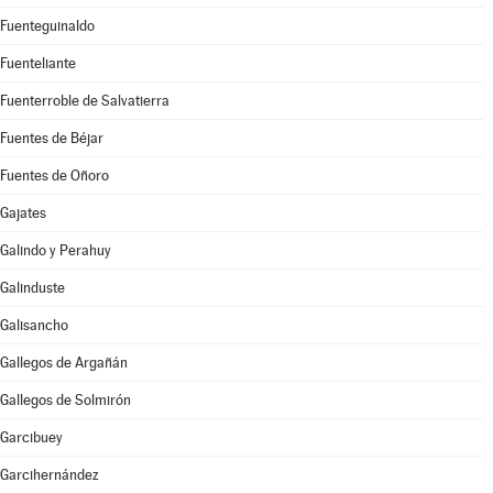
Fuenteguinaldo
Fuenteliante
Fuenterroble de Salvatierra
Fuentes de Béjar
Fuentes de Oñoro
Gajates
Galindo y Perahuy
Galinduste
Galisancho
Gallegos de Argañán
Gallegos de Solmirón
Garcibuey
Garcihernández