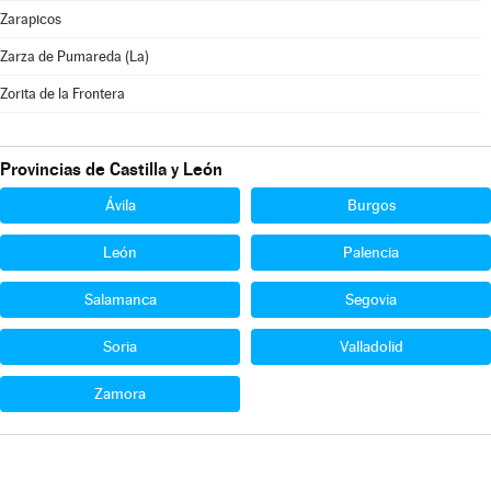
Zarapicos
Zarza de Pumareda (La)
Zorita de la Frontera
Provincias de Castilla y León
Ávila
Burgos
León
Palencia
Salamanca
Segovia
Soria
Valladolid
Zamora