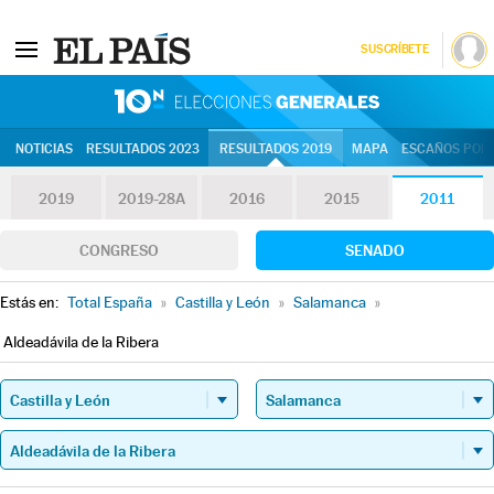
SUSCRÍBETE
10N | Eleccion
NOTICIAS
RESULTADOS 2023
RESULTADOS 2019
MAPA
ESCAÑOS POR 
2019
2019-28A
2016
2015
2011
CONGRESO
SENADO
Estás en:
Total España
»
Castilla y León
»
Salamanca
»
Aldeadávila de la Ribera