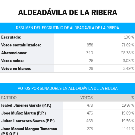
ALDEADÁVILA DE LA RIBERA
RESUMEN DEL ESCRUTINIO DE ALDEADÁVILA DE LA RIBERA
Escrutado:
100 %
Votos contabilizados:
858
71,62 %
Abstenciones:
340
28,38 %
Votos nulos:
26
3,03 %
Votos en blanco:
29
3,49 %
VOTOS POR SENADORES EN ALDEADÁVILA DE LA RIBERA
PARTIDO
VOTOS
%
Isabel Jimenez Garcia (P.P.)
478
19,97 %
Jose Muñoz Martin (P.P.)
476
19,89 %
Julian Lanzarote Sastre (P.P.)
468
19,56 %
Jose Manuel Mangas Tamames
273
11,41 %
(P.S.O.E.)