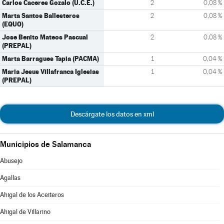
Carlos Caceres Gozalo (U.C.E.)
2
0,08 %
Marta Santos Ballesteros
2
0,08 %
(EQUO)
Jose Benito Mateos Pascual
2
0,08 %
(PREPAL)
Marta Barragues Tapia (PACMA)
1
0,04 %
Maria Jesus Villafranca Iglesias
1
0,04 %
(PREPAL)
Descárgate los datos en xml
Municipios de Salamanca
Abusejo
Agallas
Ahigal de los Aceiteros
Ahigal de Villarino