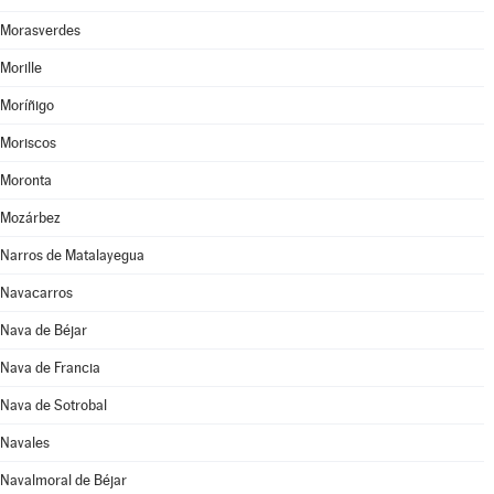
Morasverdes
Morille
Moríñigo
Moriscos
Moronta
Mozárbez
Narros de Matalayegua
Navacarros
Nava de Béjar
Nava de Francia
Nava de Sotrobal
Navales
Navalmoral de Béjar