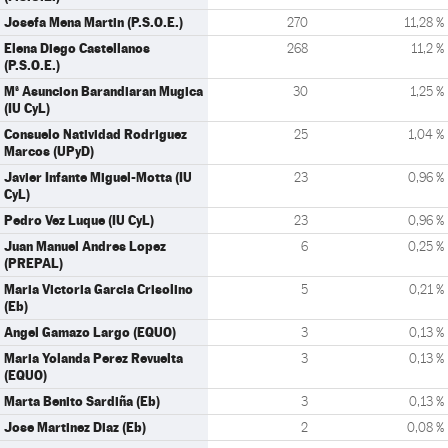
Josefa Mena Martin (P.S.O.E.)
270
11,28 %
Elena Diego Castellanos
268
11,2 %
(P.S.O.E.)
Mª Asuncion Barandiaran Mugica
30
1,25 %
(IU CyL)
Consuelo Natividad Rodriguez
25
1,04 %
Marcos (UPyD)
Javier Infante Miguel-Motta (IU
23
0,96 %
CyL)
Pedro Vez Luque (IU CyL)
23
0,96 %
Juan Manuel Andres Lopez
6
0,25 %
(PREPAL)
Maria Victoria Garcia Crisolino
5
0,21 %
(Eb)
Angel Gamazo Largo (EQUO)
3
0,13 %
Maria Yolanda Perez Revuelta
3
0,13 %
(EQUO)
Marta Benito Sardiña (Eb)
3
0,13 %
Jose Martinez Diaz (Eb)
2
0,08 %