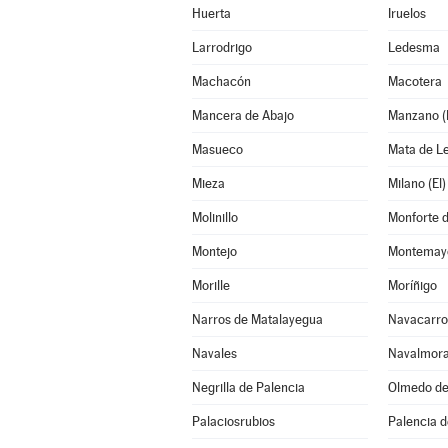
Huerta
Iruelos
Larrodrigo
Ledesma
Machacón
Macotera
Mancera de Abajo
Manzano (E
Masueco
Mata de L
Mieza
Milano (El)
Molinillo
Monforte d
Montejo
Montemayo
Morille
Moríñigo
Narros de Matalayegua
Navacarro
Navales
Navalmora
Negrilla de Palencia
Olmedo d
Palaciosrubios
Palencia d