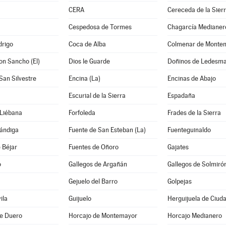
CERA
Cereceda de la Sier
Cespedosa de Tormes
Chagarcía Medianer
drigo
Coca de Alba
Colmenar de Monte
on Sancho (El)
Dios le Guarde
Doñinos de Ledesm
San Silvestre
Encina (La)
Encinas de Abajo
Escurial de la Sierra
Espadaña
 Liébana
Forfoleda
Frades de la Sierra
hándiga
Fuente de San Esteban (La)
Fuenteguinaldo
 Béjar
Fuentes de Oñoro
Gajates
o
Gallegos de Argañán
Gallegos de Solmiró
Gejuelo del Barro
Golpejas
ila
Guijuelo
Herguijuela de Ciud
de Duero
Horcajo de Montemayor
Horcajo Medianero