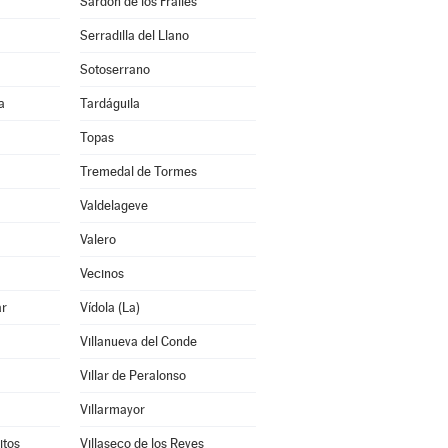
Sardón de los Frailes
Serradilla del Llano
Sotoserrano
a
Tardáguila
Topas
Tremedal de Tormes
Valdelageve
Valero
Vecinos
ar
Vídola (La)
Villanueva del Conde
Villar de Peralonso
Villarmayor
itos
Villaseco de los Reyes