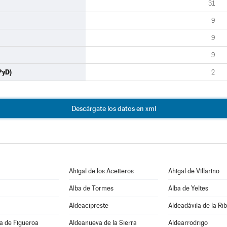
31
9
9
9
PyD)
2
Descárgate los datos en xml
Ahigal de los Aceiteros
Ahigal de Villarino
Alba de Tormes
Alba de Yeltes
Aldeacipreste
Aldeadávila de la Ri
a de Figueroa
Aldeanueva de la Sierra
Aldearrodrigo