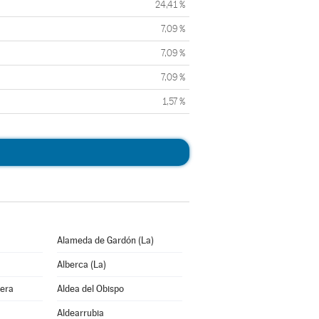
24,41 %
7,09 %
7,09 %
7,09 %
1,57 %
Alameda de Gardón (La)
Alberca (La)
bera
Aldea del Obispo
Aldearrubia