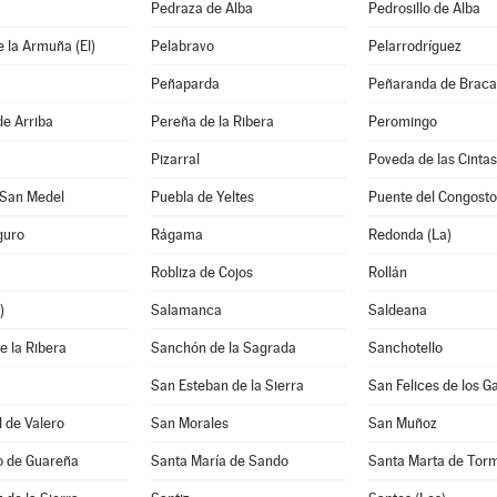
Pedraza de Alba
Pedrosillo de Alba
 la Armuña (El)
Pelabravo
Pelarrodríguez
Peñaparda
Peñaranda de Brac
de Arriba
Pereña de la Ribera
Peromingo
Pizarral
Poveda de las Cintas
 San Medel
Puebla de Yeltes
Puente del Congosto
guro
Rágama
Redonda (La)
Robliza de Cojos
Rollán
)
Salamanca
Saldeana
 la Ribera
Sanchón de la Sagrada
Sanchotello
San Esteban de la Sierra
San Felices de los G
 de Valero
San Morales
San Muñoz
o de Guareña
Santa María de Sando
Santa Marta de Tor