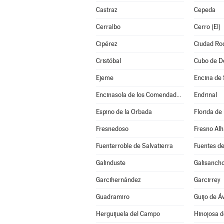
Castraz
Cepeda
Cerralbo
Cerro (El)
Cipérez
Ciudad Ro
Cristóbal
Cubo de D
Ejeme
Encina de 
Encinasola de los Comendadores
Endrinal
Espino de la Orbada
Florida de
Fresnedoso
Fresno Al
Fuenterroble de Salvatierra
Fuentes de
Galinduste
Galisanch
Garcihernández
Garcirrey
Guadramiro
Guijo de Áv
Herguijuela del Campo
Hinojosa 