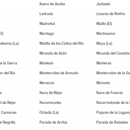
Ituero de Azaba
Juzbado
Ledrada
Linares de Riofrío
Madroñal
Maíllo (El)
l)
Martiago
Martinamor
edesma (La)
Matilla de los Caños del Río
Maya (La)
Miranda de Azán
Miranda del Castaña
e la Sierra
Monleón
Monleras
r del Río
Monterrubio de Armuña
Monterrubio de la Si
Moriscos
Moronta
s
Nava de Béjar
Nava de Francia
l de Béjar
Navamorales
Navarredonda de la
e Camaces
Orbada (La)
Pajares de la Lagun
e Negrilla
Parada de Arriba
Parada de Rubiales