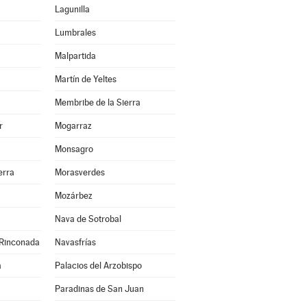
Lagunilla
Lumbrales
Malpartida
Martín de Yeltes
Membribe de la Sierra
r
Mogarraz
Monsagro
erra
Morasverdes
Mozárbez
Nava de Sotrobal
 Rinconada
Navasfrías
a
Palacios del Arzobispo
Paradinas de San Juan