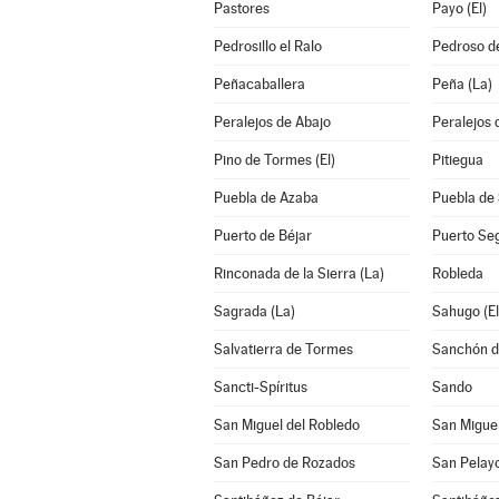
Pastores
Payo (El)
Pedrosillo el Ralo
Pedroso de
Peñacaballera
Peña (La)
Peralejos de Abajo
Peralejos 
Pino de Tormes (El)
Pitiegua
Puebla de Azaba
Puebla de
Puerto de Béjar
Puerto Se
Rinconada de la Sierra (La)
Robleda
Sagrada (La)
Sahugo (El
Salvatierra de Tormes
Sanchón de
Sancti-Spíritus
Sando
San Miguel del Robledo
San Miguel
San Pedro de Rozados
San Pelay