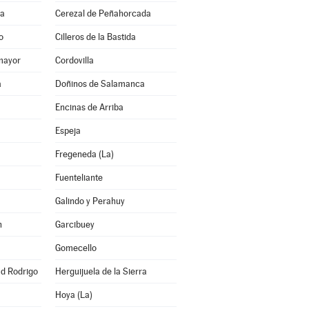
ra
Cerezal de Peñahorcada
o
Cilleros de la Bastida
mayor
Cordovilla
a
Doñinos de Salamanca
Encinas de Arriba
Espeja
Fregeneda (La)
Fuenteliante
Galindo y Perahuy
n
Garcibuey
Gomecello
ad Rodrigo
Herguijuela de la Sierra
Hoya (La)