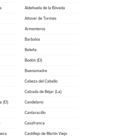
s
Aldehuela de la Bóveda
Añover de Tormes
Armenteros
Barbalos
Beleña
Bodón (El)
Buenamadre
)
Cabeza del Caballo
Calzada de Béjar (La)
 (El)
Candelario
Cantaracillo
o
Casafranca
uera
Castillejo de Martín Viejo