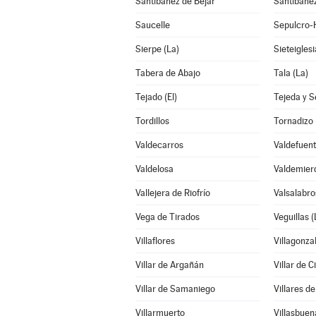
Santibáñez de Béjar
Santibáñez
Saucelle
Sepulcro-H
Sierpe (La)
Sieteigles
Tabera de Abajo
Tala (La)
Tejado (El)
Tejeda y 
Tordillos
Tornadizo 
Valdecarros
Valdefuen
Valdelosa
Valdemier
Vallejera de Riofrío
Valsalabro
Vega de Tirados
Veguillas (
Villaflores
Villagonza
Villar de Argañán
Villar de C
Villar de Samaniego
Villares de
Villarmuerto
Villasbuen