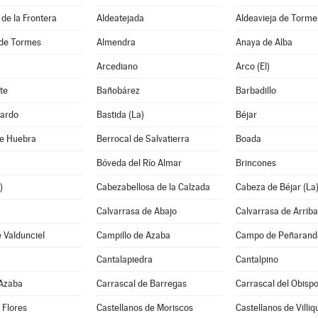
de la Frontera
Aldeatejada
Aldeavieja de Torme
de Tormes
Almendra
Anaya de Alba
Arcediano
Arco (El)
te
Bañobárez
Barbadillo
ardo
Bastida (La)
Béjar
de Huebra
Berrocal de Salvatierra
Boada
Bóveda del Río Almar
Brincones
)
Cabezabellosa de la Calzada
Cabeza de Béjar (La
Calvarrasa de Abajo
Calvarrasa de Arriba
 Valdunciel
Campillo de Azaba
Campo de Peñaranda
Cantalapiedra
Cantalpino
 Azaba
Carrascal de Barregas
Carrascal del Obisp
 Flores
Castellanos de Moriscos
Castellanos de Villiq