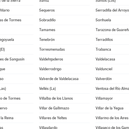
 de la Sierra
Santiz
Santos (Los)
ilario
Sequeros
Serradilla del Arroyo
ias de Tormes
Sobradillo
Sorihuela
Tamames
Tarazona de Guareñ
Segoyuela
Tenebrón
Terradillos
(El)
Torresmenudas
Trabanca
tes de Sangusín
Valdehijaderos
Valdelacasa
que
Valderrodrigo
Valdunciel
so
Valverde de Valdelacasa
Valverdón
Las)
Vellés (La)
Ventosa del Río Alm
lo de Tormes
Villalba de los Llanos
Villamayor
iervo
Villar de Gallimazo
Villar de la Yegua
 la Reina
Villares de Yeltes
Villarino de los Aires
as
Villasdardo
Villaseco de los Gam