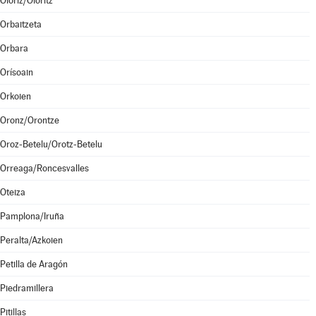
Olóriz/Oloritz
Orbaitzeta
Orbara
Orísoain
Orkoien
Oronz/Orontze
Oroz-Betelu/Orotz-Betelu
Orreaga/Roncesvalles
Oteiza
Pamplona/Iruña
Peralta/Azkoien
Petilla de Aragón
Piedramillera
Pitillas