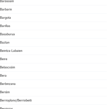
Barásoain
Barbarin
Bargota
Barillas
Basaburua
Baztan
Beintza-Labaien
Beire
Belascoáin
Bera
Berbinzana
Beriáin
Berrioplano/Berriobeiti
Berriozar