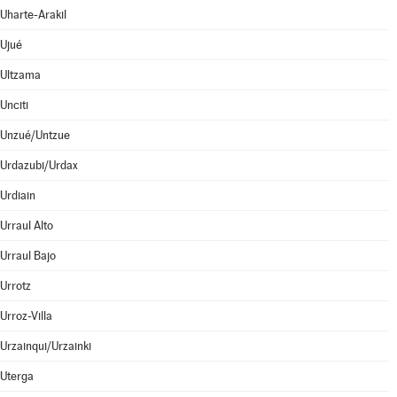
Uharte-Arakil
Ujué
Ultzama
Unciti
Unzué/Untzue
Urdazubi/Urdax
Urdiain
Urraul Alto
Urraul Bajo
Urrotz
Urroz-Villa
Urzainqui/Urzainki
Uterga