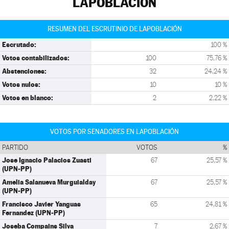
LAPOBLACIÓN
RESUMEN DEL ESCRUTINIO DE LAPOBLACIÓN
Escrutado:
100 %
Votos contabilizados:
100
75,76 %
Abstenciones:
32
24,24 %
Votos nulos:
10
10 %
Votos en blanco:
2
2,22 %
VOTOS POR SENADORES EN LAPOBLACIÓN
PARTIDO
VOTOS
%
Jose Ignacio Palacios Zuasti
67
25,57 %
(UPN-PP)
Amelia Salanueva Murguialday
67
25,57 %
(UPN-PP)
Francisco Javier Yanguas
65
24,81 %
Fernandez (UPN-PP)
Joseba Compains Silva
7
2,67 %