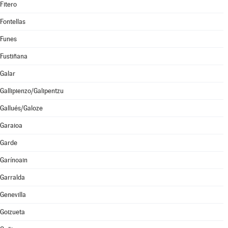
Fitero
Fontellas
Funes
Fustiñana
Galar
Gallipienzo/Galipentzu
Gallués/Galoze
Garaioa
Garde
Garínoain
Garralda
Genevilla
Goizueta