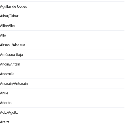
Aguilar de Codés
Aibar/Oibar
Allín/Allin
Allo
Altsasu/Alsasua
Améscoa Baja
Ancín/Antzin
Andosilla
Ansoáin/Antsoain
Anue
Añorbe
Aoiz/Agoitz
Araitz