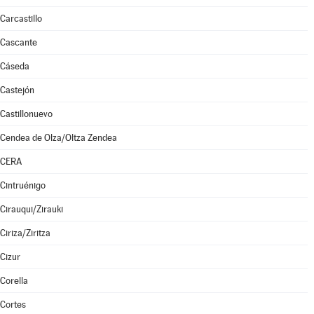
Carcastillo
Cascante
Cáseda
Castejón
Castillonuevo
Cendea de Olza/Oltza Zendea
CERA
Cintruénigo
Cirauqui/Zirauki
Ciriza/Ziritza
Cizur
Corella
Cortes