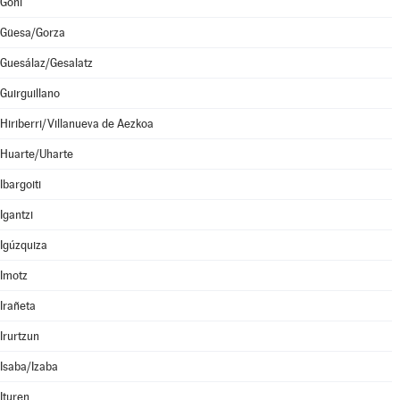
Goñi
Güesa/Gorza
Guesálaz/Gesalatz
Guirguillano
Hiriberri/Villanueva de Aezkoa
Huarte/Uharte
Ibargoiti
Igantzi
Igúzquiza
Imotz
Irañeta
Irurtzun
Isaba/Izaba
Ituren