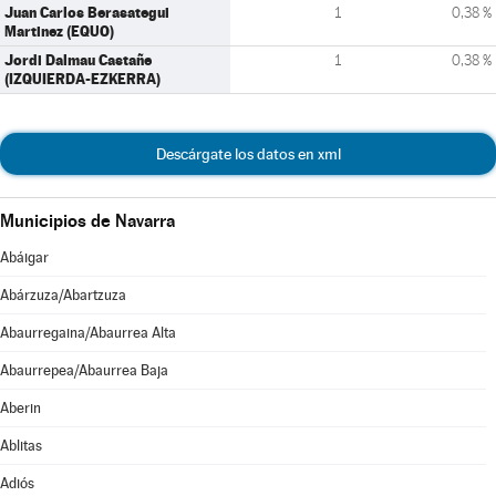
Juan Carlos Berasategui
1
0,38 %
Martinez (EQUO)
Jordi Dalmau Castañe
1
0,38 %
(IZQUIERDA-EZKERRA)
Descárgate los datos en xml
Municipios de Navarra
Abáigar
Abárzuza/Abartzuza
Abaurregaina/Abaurrea Alta
Abaurrepea/Abaurrea Baja
Aberin
Ablitas
Adiós