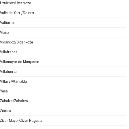
Uztárroz/Uztarroze
Valle de Yerri/Deierri
Valtierra
Viana
Vidángoz/Bidankoze
Villafranca
Villamayor de Monjardín
Villatuerta
Villava/Atarrabia
Yesa
Zabalza/Zabaltza
Ziordia
Zizur Mayor/Zizur Nagusia