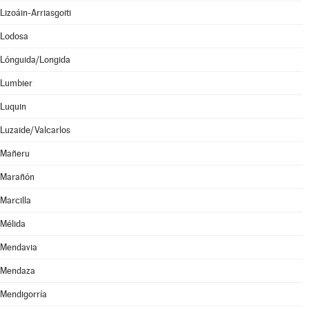
Lizoáin-Arriasgoiti
Lodosa
Lónguida/Longida
Lumbier
Luquin
Luzaide/Valcarlos
Mañeru
Marañón
Marcilla
Mélida
Mendavia
Mendaza
Mendigorría