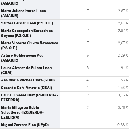
(AMAIUR)
Maite Juliana Iturre Llano
7
2,67 %
(AMAIUR)
Santos Cerdan Leon (P.S.O.E.)
7
2,67 %
Maria Concepcion Barrachina
7
2,67 %
Goyena (P.S.O.E.)
Maria Victoria Chivite Navascues
7
2,67 %
(P.S.O.E.)
Arturo Goldaracena Asa
6
2,29 %
(AMAIUR)
Laura Alvarez de Eulate Leon
5
1,91 %
(GBAI)
Ana Maria Vilches Plaza (GBAI)
4
1,53 %
Gerardo Goñi Amatria (GBAI)
4
1,53 %
Laura Jimenez Diaz (IZQUIERDA-
2
0,76 %
EZKERRA)
Maria Milagros Rubio
2
0,76 %
Salvatierra (IZQUIERDA-
EZKERRA)
Miguel Zarranz Elso (UPyD)
1
0,38 %