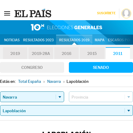
SUSCRÍBETE
10N | Eleccion
NOTICIAS
RESULTADOS 2023
RESULTADOS 2019
MAPA
ESCAÑOS POR 
2019
2019-28A
2016
2015
2011
CONGRESO
SENADO
Estás en:
Total España
»
Navarra
»
Lapoblación