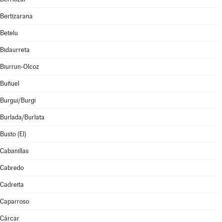
Bertizarana
Betelu
Bidaurreta
Biurrun-Olcoz
Buñuel
Burgui/Burgi
Burlada/Burlata
Busto (El)
Cabanillas
Cabredo
Cadreita
Caparroso
Cárcar