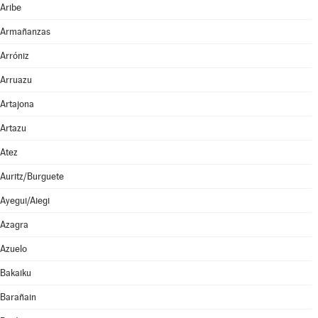
Aribe
Armañanzas
Arróniz
Arruazu
Artajona
Artazu
Atez
Auritz/Burguete
Ayegui/Aiegi
Azagra
Azuelo
Bakaiku
Barañain