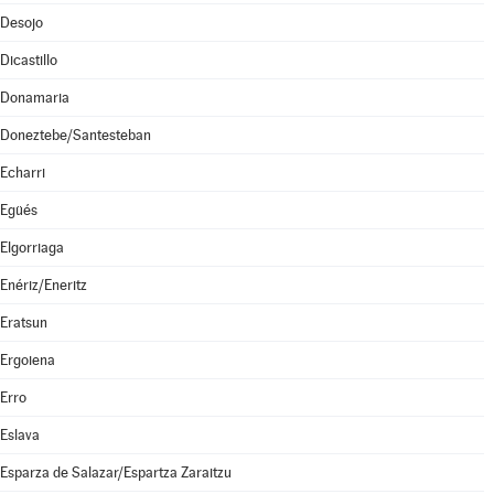
Desojo
Dicastillo
Donamaria
Doneztebe/Santesteban
Echarri
Egüés
Elgorriaga
Enériz/Eneritz
Eratsun
Ergoiena
Erro
Eslava
Esparza de Salazar/Espartza Zaraitzu