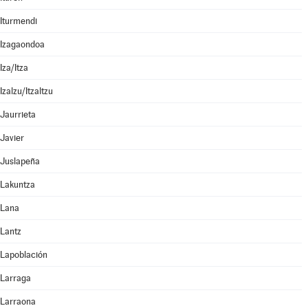
Iturmendi
Izagaondoa
Iza/Itza
Izalzu/Itzaltzu
Jaurrieta
Javier
Juslapeña
Lakuntza
Lana
Lantz
Lapoblación
Larraga
Larraona