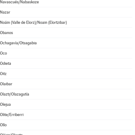
Navascués/Nabaskoze
Nazar
Noáin (Valle de Elorz)/Noain (Elortzibar)
Obanos
Ochagavía/Otsagabia
Oco
Odieta
Oitz
Olaibar
Olazti/Olazagutía
Olejua
Olite/Erriberri
Ollo