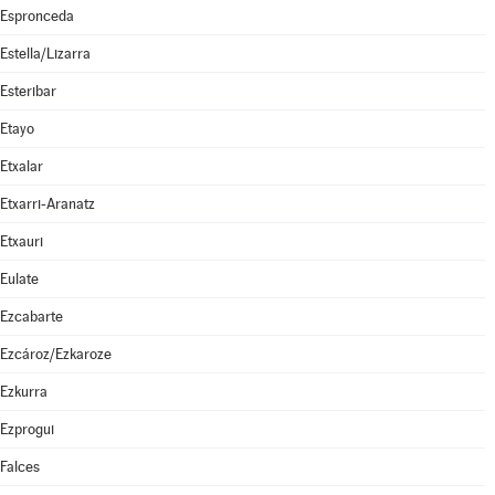
Espronceda
Estella/Lizarra
Esteribar
Etayo
Etxalar
Etxarri-Aranatz
Etxauri
Eulate
Ezcabarte
Ezcároz/Ezkaroze
Ezkurra
Ezprogui
Falces