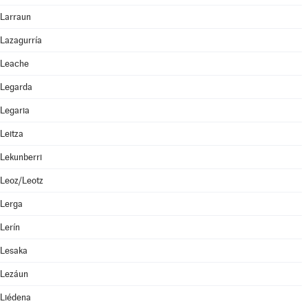
Larraun
Lazagurría
Leache
Legarda
Legaria
Leitza
Lekunberri
Leoz/Leotz
Lerga
Lerín
Lesaka
Lezáun
Liédena