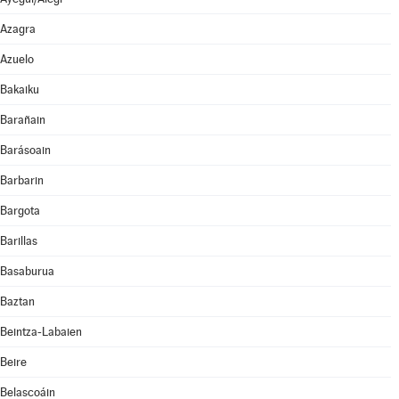
Azagra
Azuelo
Bakaiku
Barañain
Barásoain
Barbarin
Bargota
Barillas
Basaburua
Baztan
Beintza-Labaien
Beire
Belascoáin