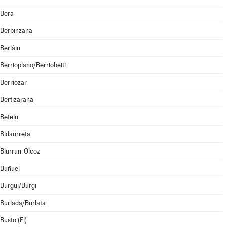
Bera
Berbinzana
Beriáin
Berrioplano/Berriobeiti
Berriozar
Bertizarana
Betelu
Bidaurreta
Biurrun-Olcoz
Buñuel
Burgui/Burgi
Burlada/Burlata
Busto (El)