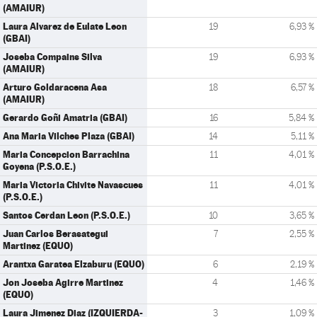
(AMAIUR)
Laura Alvarez de Eulate Leon
19
6,93 %
(GBAI)
Joseba Compains Silva
19
6,93 %
(AMAIUR)
Arturo Goldaracena Asa
18
6,57 %
(AMAIUR)
Gerardo Goñi Amatria (GBAI)
16
5,84 %
Ana Maria Vilches Plaza (GBAI)
14
5,11 %
Maria Concepcion Barrachina
11
4,01 %
Goyena (P.S.O.E.)
Maria Victoria Chivite Navascues
11
4,01 %
(P.S.O.E.)
Santos Cerdan Leon (P.S.O.E.)
10
3,65 %
Juan Carlos Berasategui
7
2,55 %
Martinez (EQUO)
Arantxa Garatea Elzaburu (EQUO)
6
2,19 %
Jon Joseba Agirre Martinez
4
1,46 %
(EQUO)
Laura Jimenez Diaz (IZQUIERDA-
3
1,09 %