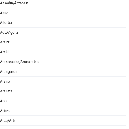
Ansoáin/Antsoain
Anue
Añorbe
Aoiz/Agoitz
Araitz
Arakil
Aranarache/Aranaratxe
Aranguren
Arano
Arantza
Aras
Arbizu
Arce/Artzi