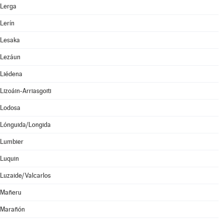
Lerga
Lerín
Lesaka
Lezáun
Liédena
Lizoáin-Arriasgoiti
Lodosa
Lónguida/Longida
Lumbier
Luquin
Luzaide/Valcarlos
Mañeru
Marañón