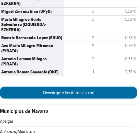
EZKERRA)
Miguel Zarranz Elso (UPyD)
3
1,09 %
Maria Milagros Rubio
3
1,09 %
Salvatierra (IZQUIERDA-
EZKERRA)
Beatriz Berraondo Lopez (EQUO)
2
0,73 %
Ana Maria Milagro Miramon
2
0,73 %
(PIRATA)
Antonio Lamana Milagro
2
0,73 %
(PIRATA)
Antonia Roman Casasola (DNE)
1
0,36 %
Descárgate los datos en xml
Municipios de Navarra
Abáigar
Abárzuza/Abartzuza