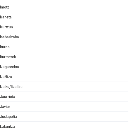
Imotz
Irañeta
Irurtzun
Isaba/Izaba
Ituren
Iturmendi
Izagaondoa
Iza/Itza
Izalzu/Itzaltzu
Jaurrieta
Javier
Juslapeña
Lakuntza