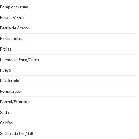
Pamplona/Iruña
Peralta/Azkoien
Petilla de Aragón
Piedramillera
Pitillas
Puente la Reina/Gares
Pueyo
Ribaforada
Romanzado
Roncal/Erronkari
Sada
Saldías
Salinas de Oro/Jaitz