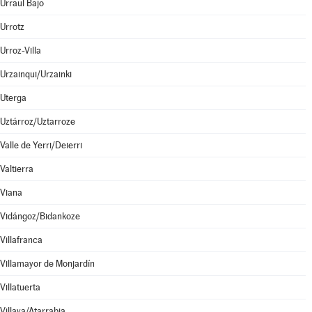
Urraul Bajo
Urrotz
Urroz-Villa
Urzainqui/Urzainki
Uterga
Uztárroz/Uztarroze
Valle de Yerri/Deierri
Valtierra
Viana
Vidángoz/Bidankoze
Villafranca
Villamayor de Monjardín
Villatuerta
Villava/Atarrabia