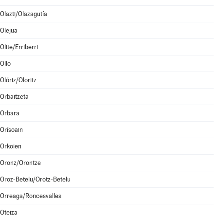
Olazti/Olazagutía
Olejua
Olite/Erriberri
Ollo
Olóriz/Oloritz
Orbaitzeta
Orbara
Orísoain
Orkoien
Oronz/Orontze
Oroz-Betelu/Orotz-Betelu
Orreaga/Roncesvalles
Oteiza