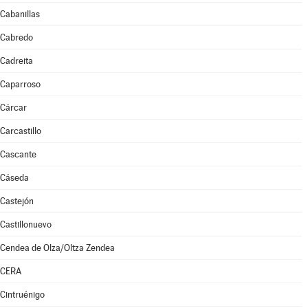
Cabanillas
Cabredo
Cadreita
Caparroso
Cárcar
Carcastillo
Cascante
Cáseda
Castejón
Castillonuevo
Cendea de Olza/Oltza Zendea
CERA
Cintruénigo