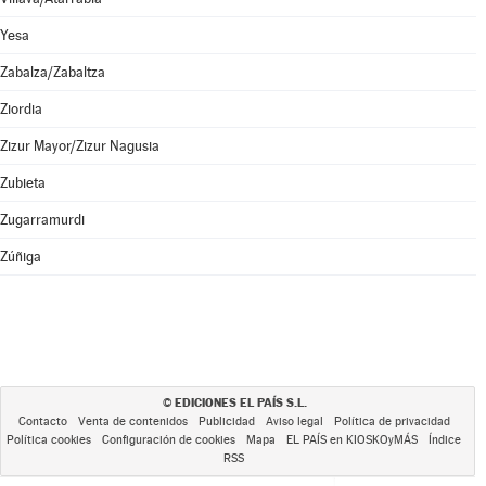
Yesa
Zabalza/Zabaltza
Ziordia
Zizur Mayor/Zizur Nagusia
Zubieta
Zugarramurdi
Zúñiga
EDICIONES EL PAÍS S.L.
©
Contacto
Venta de contenidos
Publicidad
Aviso legal
Política de privacidad
Política cookies
Configuración de cookies
Mapa
EL PAÍS en KIOSKOyMÁS
Índice
RSS