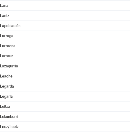
Lana
Lantz
Lapoblación
Larraga
Larraona
Larraun
Lazagurría
Leache
Legarda
Legaria
Leitza
Lekunberri
Leoz/Leotz