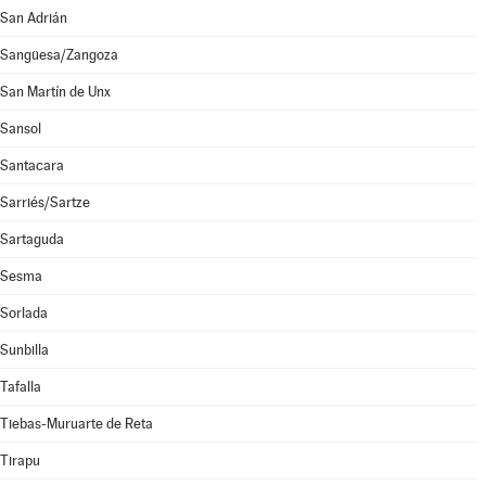
San Adrián
Sangüesa/Zangoza
San Martín de Unx
Sansol
Santacara
Sarriés/Sartze
Sartaguda
Sesma
Sorlada
Sunbilla
Tafalla
Tiebas-Muruarte de Reta
Tirapu