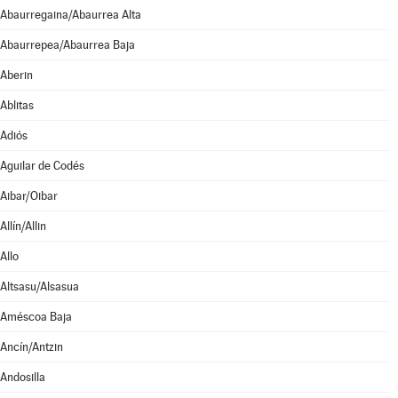
Abaurregaina/Abaurrea Alta
Abaurrepea/Abaurrea Baja
Aberin
Ablitas
Adiós
Aguilar de Codés
Aibar/Oibar
Allín/Allin
Allo
Altsasu/Alsasua
Améscoa Baja
Ancín/Antzin
Andosilla