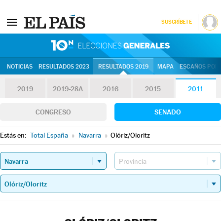
SUSCRÍBETE
10N | Eleccion
NOTICIAS
RESULTADOS 2023
RESULTADOS 2019
MAPA
ESCAÑOS POR 
2019
2019-28A
2016
2015
2011
CONGRESO
SENADO
Estás en:
Total España
»
Navarra
»
Olóriz/Oloritz