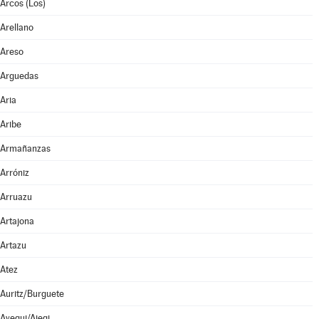
Arcos (Los)
Arellano
Areso
Arguedas
Aria
Aribe
Armañanzas
Arróniz
Arruazu
Artajona
Artazu
Atez
Auritz/Burguete
Ayegui/Aiegi