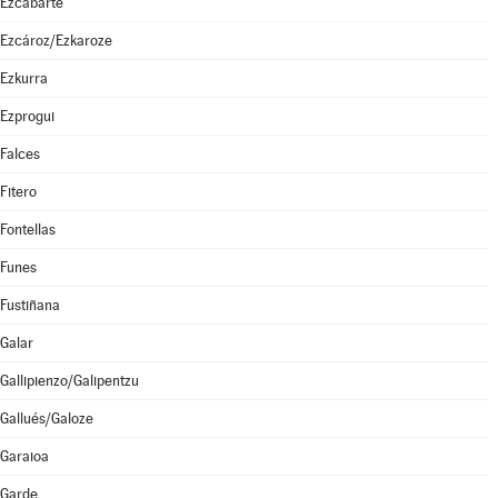
Ezcabarte
Ezcároz/Ezkaroze
Ezkurra
Ezprogui
Falces
Fitero
Fontellas
Funes
Fustiñana
Galar
Gallipienzo/Galipentzu
Gallués/Galoze
Garaioa
Garde