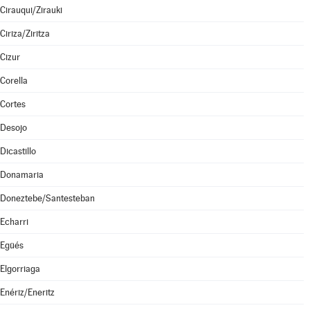
Cirauqui/Zirauki
Ciriza/Ziritza
Cizur
Corella
Cortes
Desojo
Dicastillo
Donamaria
Doneztebe/Santesteban
Echarri
Egüés
Elgorriaga
Enériz/Eneritz