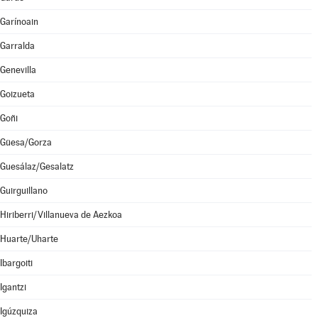
Garínoain
Garralda
Genevilla
Goizueta
Goñi
Güesa/Gorza
Guesálaz/Gesalatz
Guirguillano
Hiriberri/Villanueva de Aezkoa
Huarte/Uharte
Ibargoiti
Igantzi
Igúzquiza