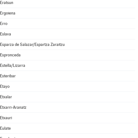
Eratsun
Ergoiena
Erro
Eslava
Esparza de Salazar/Espartza Zaraitzu
Espronceda
Estella/Lizarra
Esteribar
Etayo
Etxalar
Etxarri-Aranatz
Etxauri
Eulate