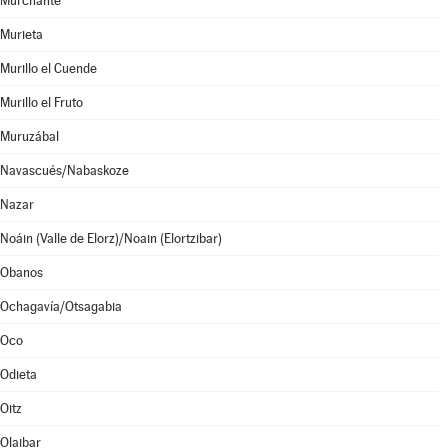
Murchante
Murieta
Murillo el Cuende
Murillo el Fruto
Muruzábal
Navascués/Nabaskoze
Nazar
Noáin (Valle de Elorz)/Noain (Elortzibar)
Obanos
Ochagavía/Otsagabia
Oco
Odieta
Oitz
Olaibar