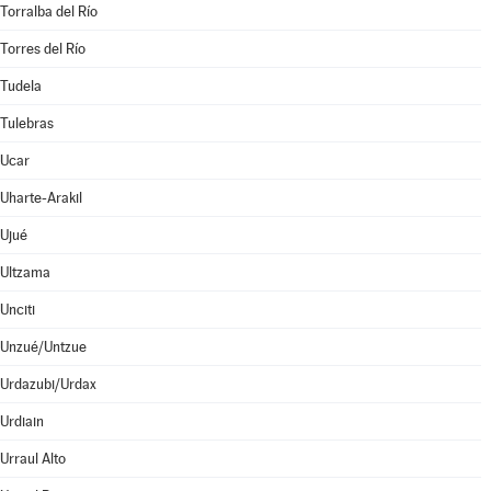
Torralba del Río
Torres del Río
Tudela
Tulebras
Ucar
Uharte-Arakil
Ujué
Ultzama
Unciti
Unzué/Untzue
Urdazubi/Urdax
Urdiain
Urraul Alto