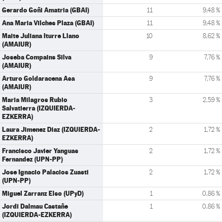
Gerardo Goñi Amatria (GBAI)
11
9,48 %
Ana Maria Vilches Plaza (GBAI)
11
9,48 %
Maite Juliana Iturre Llano
10
8,62 %
(AMAIUR)
Joseba Compains Silva
9
7,76 %
(AMAIUR)
Arturo Goldaracena Asa
9
7,76 %
(AMAIUR)
Maria Milagros Rubio
3
2,59 %
Salvatierra (IZQUIERDA-
EZKERRA)
Laura Jimenez Diaz (IZQUIERDA-
2
1,72 %
EZKERRA)
Francisco Javier Yanguas
2
1,72 %
Fernandez (UPN-PP)
Jose Ignacio Palacios Zuasti
2
1,72 %
(UPN-PP)
Miguel Zarranz Elso (UPyD)
1
0,86 %
Jordi Dalmau Castañe
1
0,86 %
(IZQUIERDA-EZKERRA)