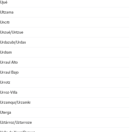
Ujué
Ultzama
Unciti
Unzué/Untzue
Urdazubi/Urdax
Urdiain
Urraul Alto
Urraul Bajo
Urrotz
Urroz-Villa
Urzainqui/Urzainki
Uterga
Uztárroz/Uztarroze