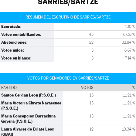
SARRIÉS/SARTZE
RESUMEN DEL ESCRUTINIO DE SARRIÉS/SARTZE
Escrutado:
100 %
Votos contabilizados:
45
67,16 %
Abstenciones:
22
32,84 %
Votos nulos:
3
6,67 %
Votos en blanco:
3
7,14 %
VOTOS POR SENADORES EN SARRIÉS/SARTZE
PARTIDO
VOTOS
%
Santos Cerdan Leon (P.S.O.E.)
13
11,21 %
Maria Victoria Chivite Navascues
13
11,21 %
(P.S.O.E.)
Maria Concepcion Barrachina
13
11,21 %
Goyena (P.S.O.E.)
Laura Alvarez de Eulate Leon
12
10,34 %
(GBAI)