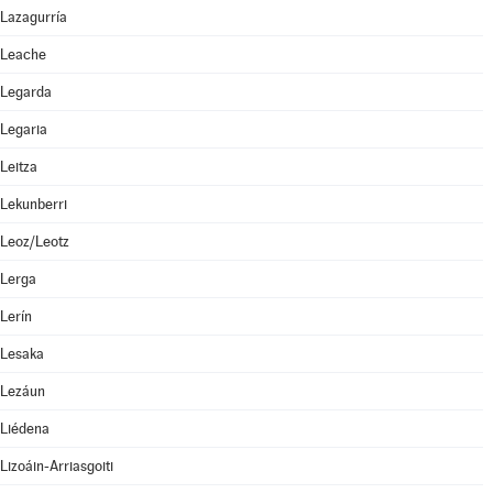
Lazagurría
Leache
Legarda
Legaria
Leitza
Lekunberri
Leoz/Leotz
Lerga
Lerín
Lesaka
Lezáun
Liédena
Lizoáin-Arriasgoiti