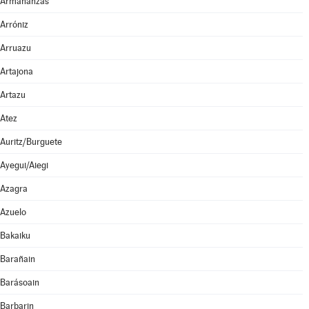
Armañanzas
Arróniz
Arruazu
Artajona
Artazu
Atez
Auritz/Burguete
Ayegui/Aiegi
Azagra
Azuelo
Bakaiku
Barañain
Barásoain
Barbarin