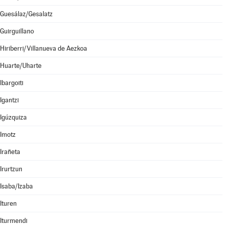
Guesálaz/Gesalatz
Guirguillano
Hiriberri/Villanueva de Aezkoa
Huarte/Uharte
Ibargoiti
Igantzi
Igúzquiza
Imotz
Irañeta
Irurtzun
Isaba/Izaba
Ituren
Iturmendi