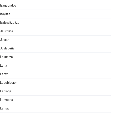
Izagaondoa
Iza/Itza
Izalzu/Itzaltzu
Jaurrieta
Javier
Juslapeña
Lakuntza
Lana
Lantz
Lapoblación
Larraga
Larraona
Larraun