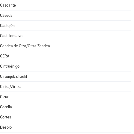
Cascante
Cáseda
Castejón
Castillonuevo
Cendea de Olza/Oltza Zendea
CERA
Cintruénigo
Cirauqui/Zirauki
Ciriza/Ziritza
Cizur
Corella
Cortes
Desojo