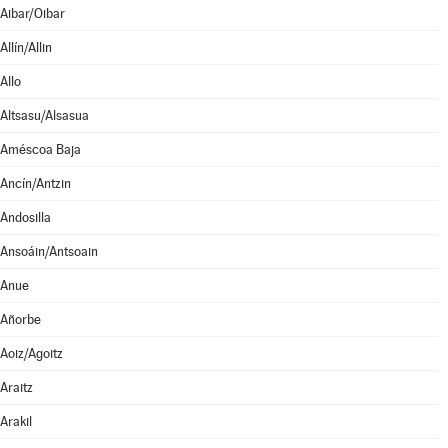
Aibar/Oibar
Allín/Allin
Allo
Altsasu/Alsasua
Améscoa Baja
Ancín/Antzin
Andosilla
Ansoáin/Antsoain
Anue
Añorbe
Aoiz/Agoitz
Araitz
Arakil