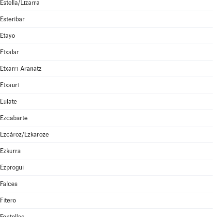
Estella/Lizarra
Esteribar
Etayo
Etxalar
Etxarri-Aranatz
Etxauri
Eulate
Ezcabarte
Ezcároz/Ezkaroze
Ezkurra
Ezprogui
Falces
Fitero
Fontellas