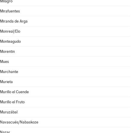
Milagro
Mirafuentes
Miranda de Arga
Monreal/Elo
Monteagudo
Morentin
Mues
Murchante
Murieta
Murillo el Cuende
Murillo el Fruto
Muruzábal
Navascués/Nabaskoze
Nazar