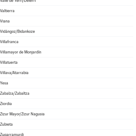
Valle de Yerri/Deierri
Valtierra
Viana
Vidángoz/Bidankoze
Villafranca
Villamayor de Monjardín
Villatuerta
Villava/Atarrabia
Yesa
Zabalza/Zabaltza
Ziordia
Zizur Mayor/Zizur Nagusia
Zubieta
Zugarramurdi