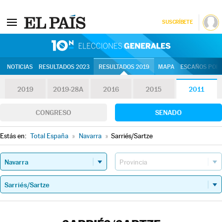
SUSCRÍBETE
10N | Eleccion
NOTICIAS
RESULTADOS 2023
RESULTADOS 2019
MAPA
ESCAÑOS POR 
2019
2019-28A
2016
2015
2011
CONGRESO
SENADO
Estás en:
Total España
»
Navarra
»
Sarriés/Sartze