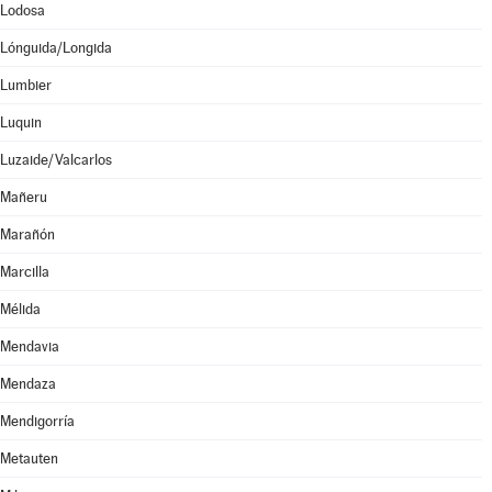
Lodosa
Lónguida/Longida
Lumbier
Luquin
Luzaide/Valcarlos
Mañeru
Marañón
Marcilla
Mélida
Mendavia
Mendaza
Mendigorría
Metauten