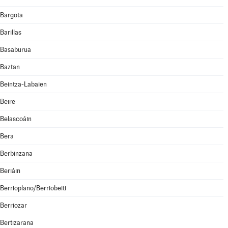
Bargota
Barillas
Basaburua
Baztan
Beintza-Labaien
Beire
Belascoáin
Bera
Berbinzana
Beriáin
Berrioplano/Berriobeiti
Berriozar
Bertizarana