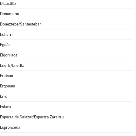
Dicastillo
Donamaria
Doneztebe/Santesteban
Echarri
Egüés
Elgorriaga
Enériz/Eneritz
Eratsun
Ergoiena
Erro
Eslava
Esparza de Salazar/Espartza Zaraitzu
Espronceda