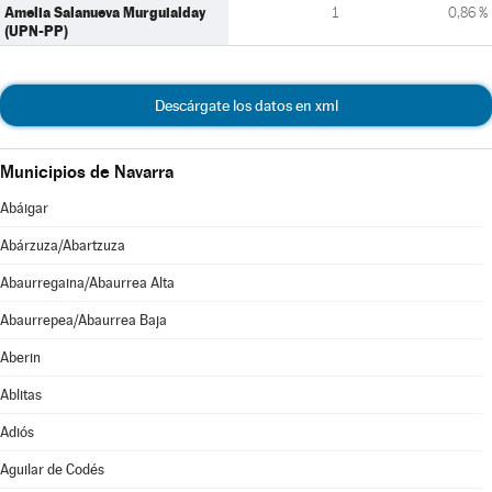
Amelia Salanueva Murguialday
1
0,86 %
(UPN-PP)
Descárgate los datos en xml
Municipios de Navarra
Abáigar
Abárzuza/Abartzuza
Abaurregaina/Abaurrea Alta
Abaurrepea/Abaurrea Baja
Aberin
Ablitas
Adiós
Aguilar de Codés