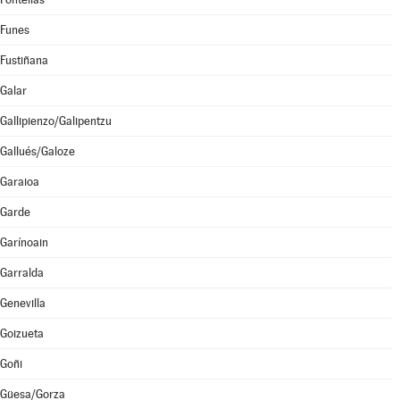
Funes
Fustiñana
Galar
Gallipienzo/Galipentzu
Gallués/Galoze
Garaioa
Garde
Garínoain
Garralda
Genevilla
Goizueta
Goñi
Güesa/Gorza