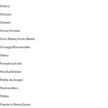
Orbara
Orísoain
Orkoien
Oronz/Orontze
Oroz-Betelu/Orotz-Betelu
Orreaga/Roncesvalles
Oteiza
Pamplona/Iruña
Peralta/Azkoien
Petilla de Aragón
Piedramillera
Pitillas
Puente la Reina/Gares