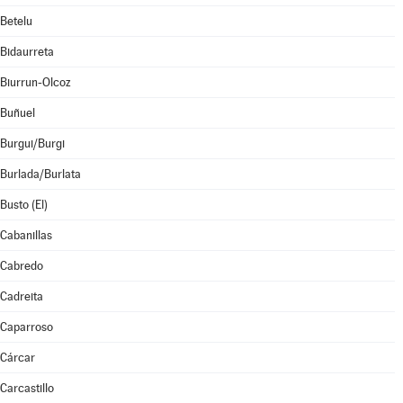
Betelu
Bidaurreta
Biurrun-Olcoz
Buñuel
Burgui/Burgi
Burlada/Burlata
Busto (El)
Cabanillas
Cabredo
Cadreita
Caparroso
Cárcar
Carcastillo