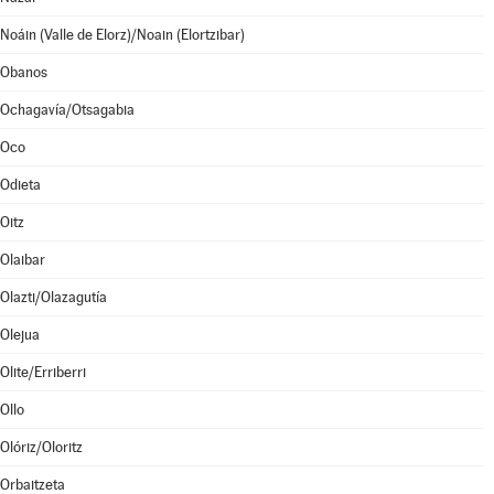
Noáin (Valle de Elorz)/Noain (Elortzibar)
Obanos
Ochagavía/Otsagabia
Oco
Odieta
Oitz
Olaibar
Olazti/Olazagutía
Olejua
Olite/Erriberri
Ollo
Olóriz/Oloritz
Orbaitzeta