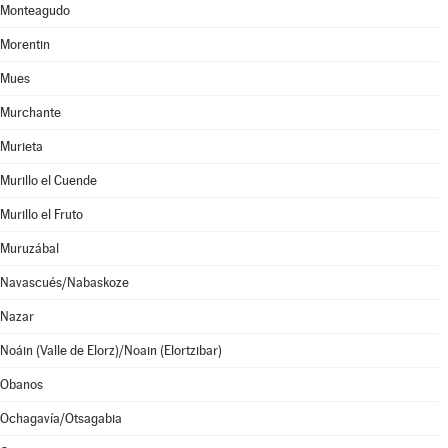
Monteagudo
Morentin
Mues
Murchante
Murieta
Murillo el Cuende
Murillo el Fruto
Muruzábal
Navascués/Nabaskoze
Nazar
Noáin (Valle de Elorz)/Noain (Elortzibar)
Obanos
Ochagavía/Otsagabia