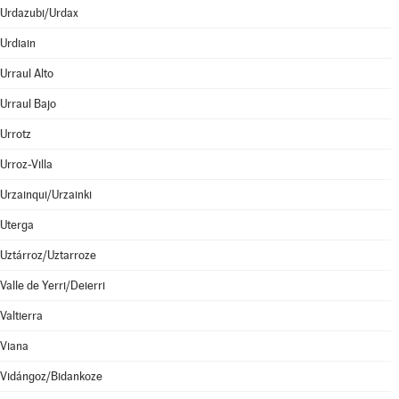
Urdazubi/Urdax
Urdiain
Urraul Alto
Urraul Bajo
Urrotz
Urroz-Villa
Urzainqui/Urzainki
Uterga
Uztárroz/Uztarroze
Valle de Yerri/Deierri
Valtierra
Viana
Vidángoz/Bidankoze