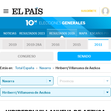
SUSCRÍBETE
10N | Eleccion
NOTICIAS
RESULTADOS 2023
RESULTADOS 2019
MAPA
ESCAÑOS POR 
2019
2019-28A
2016
2015
2011
CONGRESO
SENADO
Estás en:
Total España
»
Navarra
»
Hiriberri/Villanueva de Aezkoa