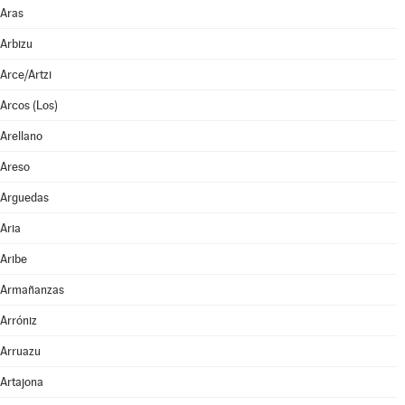
Aras
Arbizu
Arce/Artzi
Arcos (Los)
Arellano
Areso
Arguedas
Aria
Aribe
Armañanzas
Arróniz
Arruazu
Artajona