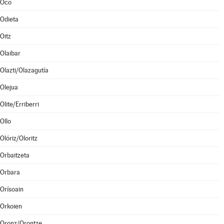
Oco
Odieta
Oitz
Olaibar
Olazti/Olazagutía
Olejua
Olite/Erriberri
Ollo
Olóriz/Oloritz
Orbaitzeta
Orbara
Orísoain
Orkoien
Oronz/Orontze