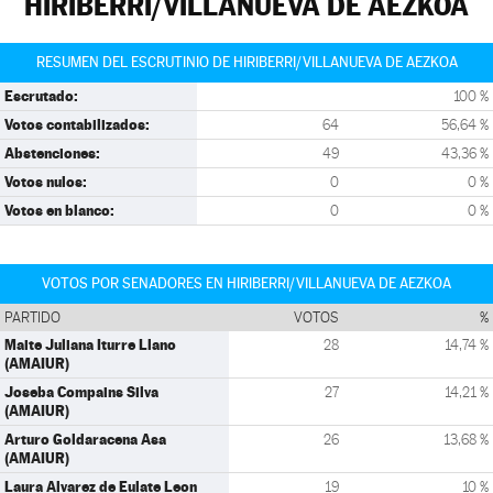
HIRIBERRI/VILLANUEVA DE AEZKOA
RESUMEN DEL ESCRUTINIO DE HIRIBERRI/VILLANUEVA DE AEZKOA
Escrutado:
100 %
Votos contabilizados:
64
56,64 %
Abstenciones:
49
43,36 %
Votos nulos:
0
0 %
Votos en blanco:
0
0 %
VOTOS POR SENADORES EN HIRIBERRI/VILLANUEVA DE AEZKOA
PARTIDO
VOTOS
%
Maite Juliana Iturre Llano
28
14,74 %
(AMAIUR)
Joseba Compains Silva
27
14,21 %
(AMAIUR)
Arturo Goldaracena Asa
26
13,68 %
(AMAIUR)
Laura Alvarez de Eulate Leon
19
10 %