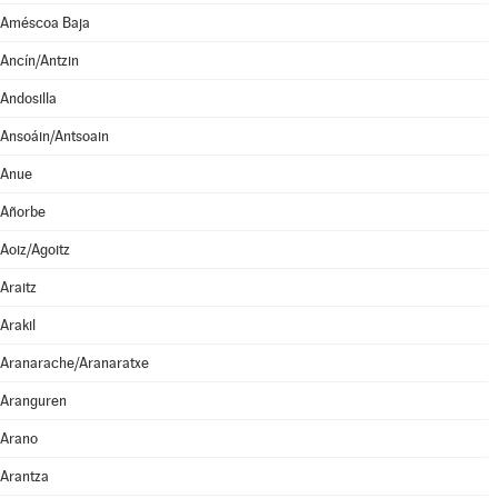
Améscoa Baja
Ancín/Antzin
Andosilla
Ansoáin/Antsoain
Anue
Añorbe
Aoiz/Agoitz
Araitz
Arakil
Aranarache/Aranaratxe
Aranguren
Arano
Arantza