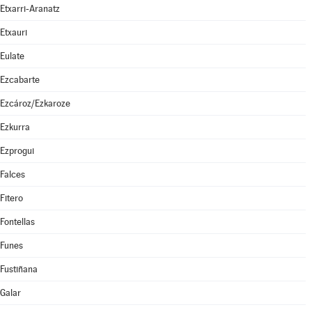
Etxarri-Aranatz
Etxauri
Eulate
Ezcabarte
Ezcároz/Ezkaroze
Ezkurra
Ezprogui
Falces
Fitero
Fontellas
Funes
Fustiñana
Galar