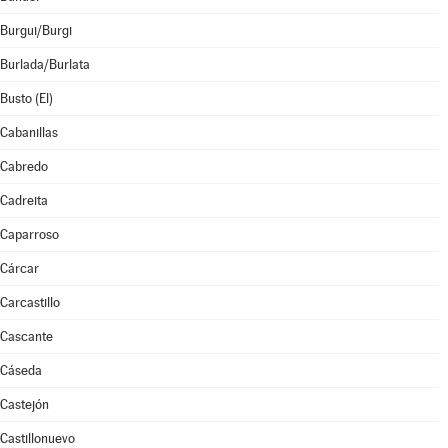
Burgui/Burgi
Burlada/Burlata
Busto (El)
Cabanillas
Cabredo
Cadreita
Caparroso
Cárcar
Carcastillo
Cascante
Cáseda
Castejón
Castillonuevo