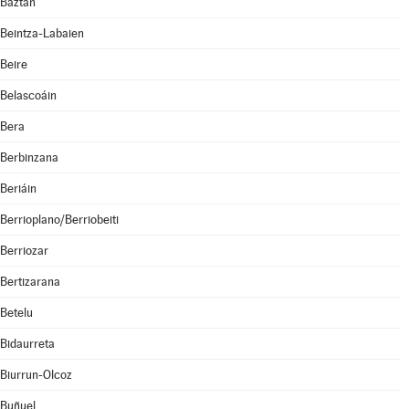
Baztan
Beintza-Labaien
Beire
Belascoáin
Bera
Berbinzana
Beriáin
Berrioplano/Berriobeiti
Berriozar
Bertizarana
Betelu
Bidaurreta
Biurrun-Olcoz
Buñuel