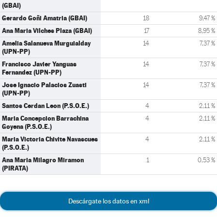
(GBAI)
Gerardo Goñi Amatria (GBAI)
18
9,47 %
Ana Maria Vilches Plaza (GBAI)
17
8,95 %
Amelia Salanueva Murguialday
14
7,37 %
(UPN-PP)
Francisco Javier Yanguas
14
7,37 %
Fernandez (UPN-PP)
Jose Ignacio Palacios Zuasti
14
7,37 %
(UPN-PP)
Santos Cerdan Leon (P.S.O.E.)
4
2,11 %
Maria Concepcion Barrachina
4
2,11 %
Goyena (P.S.O.E.)
Maria Victoria Chivite Navascues
4
2,11 %
(P.S.O.E.)
Ana Maria Milagro Miramon
1
0,53 %
(PIRATA)
Descárgate los datos en xml