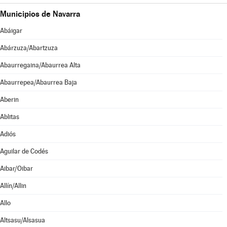
Municipios de Navarra
Abáigar
Abárzuza/Abartzuza
Abaurregaina/Abaurrea Alta
Abaurrepea/Abaurrea Baja
Aberin
Ablitas
Adiós
Aguilar de Codés
Aibar/Oibar
Allín/Allin
Allo
Altsasu/Alsasua