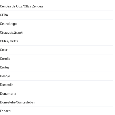
Cendea de Olza/Oltza Zendea
CERA
Cintruénigo
Cirauqui/Zirauki
Ciriza/Ziritza
Cizur
Corella
Cortes
Desojo
Dicastillo
Donamaria
Doneztebe/Santesteban
Echarri