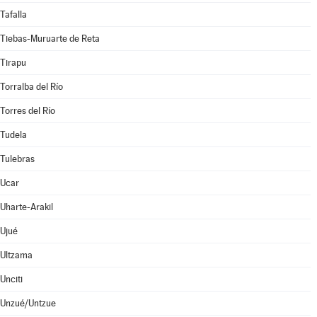
Tafalla
Tiebas-Muruarte de Reta
Tirapu
Torralba del Río
Torres del Río
Tudela
Tulebras
Ucar
Uharte-Arakil
Ujué
Ultzama
Unciti
Unzué/Untzue