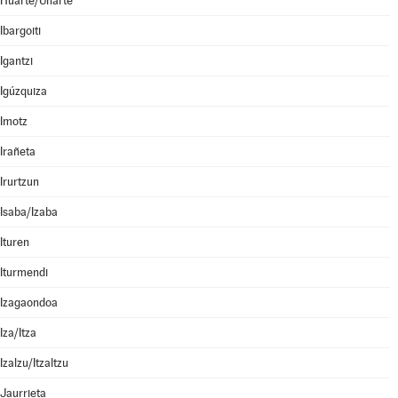
Huarte/Uharte
Ibargoiti
Igantzi
Igúzquiza
Imotz
Irañeta
Irurtzun
Isaba/Izaba
Ituren
Iturmendi
Izagaondoa
Iza/Itza
Izalzu/Itzaltzu
Jaurrieta