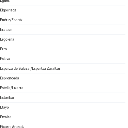
Egüés
Elgorriaga
Enériz/Eneritz
Eratsun
Ergoiena
Erro
Eslava
Esparza de Salazar/Espartza Zaraitzu
Espronceda
Estella/Lizarra
Esteribar
Etayo
Etxalar
Etxarri-Aranatz