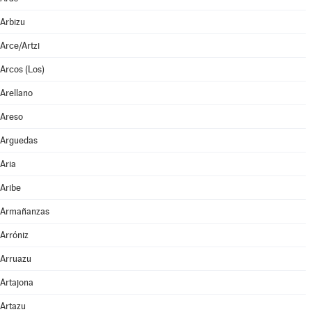
Arbizu
Arce/Artzi
Arcos (Los)
Arellano
Areso
Arguedas
Aria
Aribe
Armañanzas
Arróniz
Arruazu
Artajona
Artazu