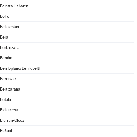
Beintza-Labaien
Beire
Belascoáin
Bera
Berbinzana
Beriáin
Berrioplano/Berriobeiti
Berriozar
Bertizarana
Betelu
Bidaurreta
Biurrun-Olcoz
Buñuel