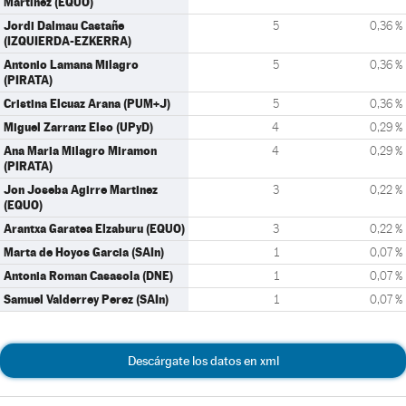
Martinez (EQUO)
Jordi Dalmau Castañe
5
0,36 %
(IZQUIERDA-EZKERRA)
Antonio Lamana Milagro
5
0,36 %
(PIRATA)
Cristina Elcuaz Arana (PUM+J)
5
0,36 %
Miguel Zarranz Elso (UPyD)
4
0,29 %
Ana Maria Milagro Miramon
4
0,29 %
(PIRATA)
Jon Joseba Agirre Martinez
3
0,22 %
(EQUO)
Arantxa Garatea Elzaburu (EQUO)
3
0,22 %
Marta de Hoyos Garcia (SAIn)
1
0,07 %
Antonia Roman Casasola (DNE)
1
0,07 %
Samuel Valderrey Perez (SAIn)
1
0,07 %
Descárgate los datos en xml