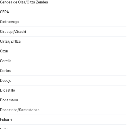
Cendea de Olza/Oltza Zendea
CERA
Cintruénigo
Cirauqui/Zirauki
Ciriza/Ziritza
Cizur
Corella
Cortes
Desojo
Dicastillo
Donamaria
Doneztebe/Santesteban
Echarri