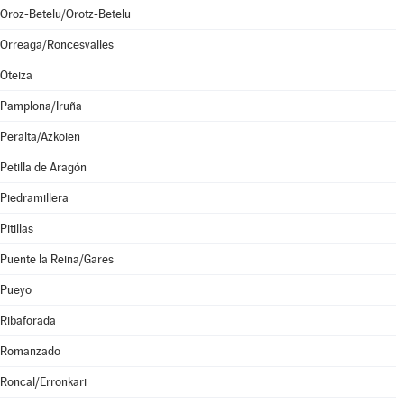
Oroz-Betelu/Orotz-Betelu
Orreaga/Roncesvalles
Oteiza
Pamplona/Iruña
Peralta/Azkoien
Petilla de Aragón
Piedramillera
Pitillas
Puente la Reina/Gares
Pueyo
Ribaforada
Romanzado
Roncal/Erronkari