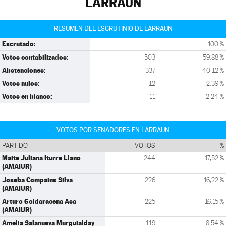
LARRAUN
RESUMEN DEL ESCRUTINIO DE LARRAUN
Escrutado:
100 %
Votos contabilizados:
503
59,88 %
Abstenciones:
337
40,12 %
Votos nulos:
12
2,39 %
Votos en blanco:
11
2,24 %
VOTOS POR SENADORES EN LARRAUN
PARTIDO
VOTOS
%
Maite Juliana Iturre Llano
244
17,52 %
(AMAIUR)
Joseba Compains Silva
226
16,22 %
(AMAIUR)
Arturo Goldaracena Asa
225
16,15 %
(AMAIUR)
Amelia Salanueva Murguialday
119
8,54 %