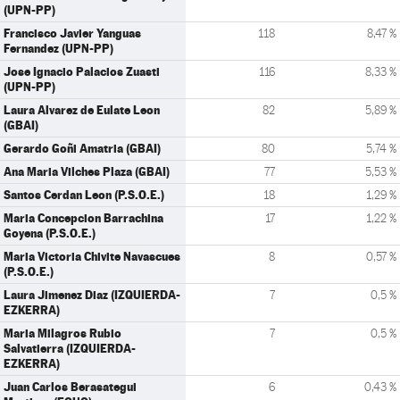
(UPN-PP)
Francisco Javier Yanguas
118
8,47 %
Fernandez (UPN-PP)
Jose Ignacio Palacios Zuasti
116
8,33 %
(UPN-PP)
Laura Alvarez de Eulate Leon
82
5,89 %
(GBAI)
Gerardo Goñi Amatria (GBAI)
80
5,74 %
Ana Maria Vilches Plaza (GBAI)
77
5,53 %
Santos Cerdan Leon (P.S.O.E.)
18
1,29 %
Maria Concepcion Barrachina
17
1,22 %
Goyena (P.S.O.E.)
Maria Victoria Chivite Navascues
8
0,57 %
(P.S.O.E.)
Laura Jimenez Diaz (IZQUIERDA-
7
0,5 %
EZKERRA)
Maria Milagros Rubio
7
0,5 %
Salvatierra (IZQUIERDA-
EZKERRA)
Juan Carlos Berasategui
6
0,43 %