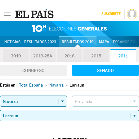
SUSCRÍBETE
10N | Eleccion
NOTICIAS
RESULTADOS 2023
RESULTADOS 2019
MAPA
ESCAÑOS POR 
2019
2019-28A
2016
2015
2011
CONGRESO
SENADO
Estás en:
Total España
»
Navarra
»
Larraun