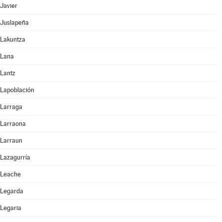
Javier
Juslapeña
Lakuntza
Lana
Lantz
Lapoblación
Larraga
Larraona
Larraun
Lazagurría
Leache
Legarda
Legaria