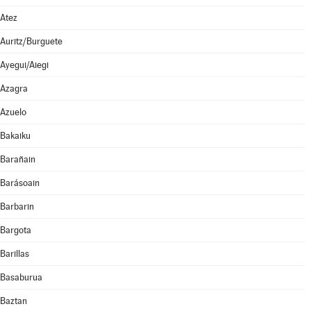
Atez
Auritz/Burguete
Ayegui/Aiegi
Azagra
Azuelo
Bakaiku
Barañain
Barásoain
Barbarin
Bargota
Barillas
Basaburua
Baztan