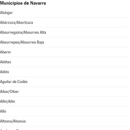
Municipios de Navarra
Abáigar
Abárzuza/Abartzuza
Abaurregaina/Abaurrea Alta
Abaurrepea/Abaurrea Baja
Aberin
Ablitas
Adiós
Aguilar de Codés
Aibar/Oibar
Allín/Allin
Allo
Altsasu/Alsasua