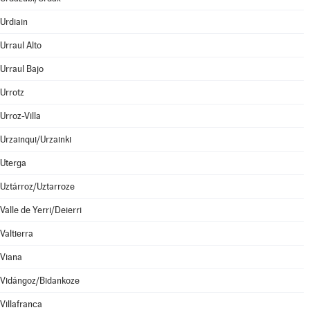
Urdiain
Urraul Alto
Urraul Bajo
Urrotz
Urroz-Villa
Urzainqui/Urzainki
Uterga
Uztárroz/Uztarroze
Valle de Yerri/Deierri
Valtierra
Viana
Vidángoz/Bidankoze
Villafranca