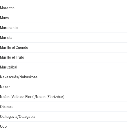
Morentin
Mues
Murchante
Murieta
Murillo el Cuende
Murillo el Fruto
Muruzábal
Navascués/Nabaskoze
Nazar
Noáin (Valle de Elorz)/Noain (Elortzibar)
Obanos
Ochagavía/Otsagabia
Oco