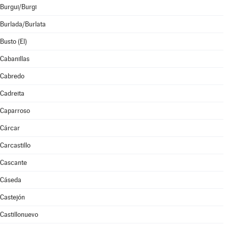
Burgui/Burgi
Burlada/Burlata
Busto (El)
Cabanillas
Cabredo
Cadreita
Caparroso
Cárcar
Carcastillo
Cascante
Cáseda
Castejón
Castillonuevo