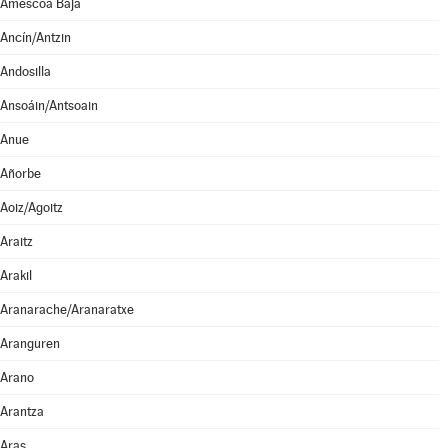
Améscoa Baja
Ancín/Antzin
Andosilla
Ansoáin/Antsoain
Anue
Añorbe
Aoiz/Agoitz
Araitz
Arakil
Aranarache/Aranaratxe
Aranguren
Arano
Arantza
Aras