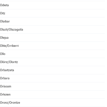
Odieta
Oitz
Olaibar
Olazti/Olazagutía
Olejua
Olite/Erriberri
Ollo
Olóriz/Oloritz
Orbaitzeta
Orbara
Orísoain
Orkoien
Oronz/Orontze