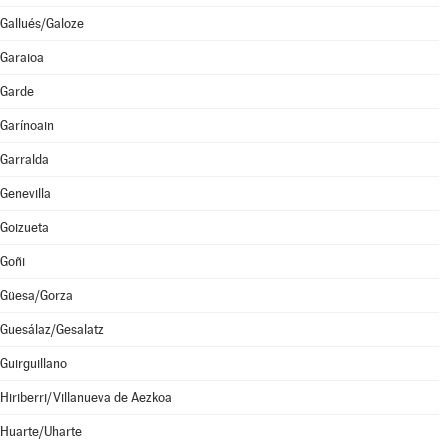
Gallués/Galoze
Garaioa
Garde
Garínoain
Garralda
Genevilla
Goizueta
Goñi
Güesa/Gorza
Guesálaz/Gesalatz
Guirguillano
Hiriberri/Villanueva de Aezkoa
Huarte/Uharte