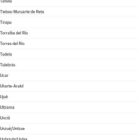
Tafalla
Tiebas-Muruarte de Reta
Tirapu
Torralba del Río
Torres del Río
Tudela
Tulebras
Ucar
Uharte-Arakil
Ujué
Ultzama
Unciti
Unzué/Untzue
Urdazubi/Urdax