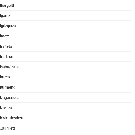
Ibargoiti
Igantzi
Igúzquiza
Imotz
Irañeta
Irurtzun
Isaba/Izaba
Ituren
Iturmendi
Izagaondoa
Iza/Itza
Izalzu/Itzaltzu
Jaurrieta