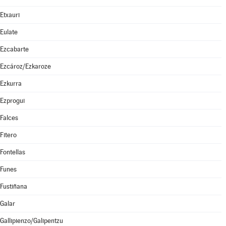
Etxauri
Eulate
Ezcabarte
Ezcároz/Ezkaroze
Ezkurra
Ezprogui
Falces
Fitero
Fontellas
Funes
Fustiñana
Galar
Gallipienzo/Galipentzu