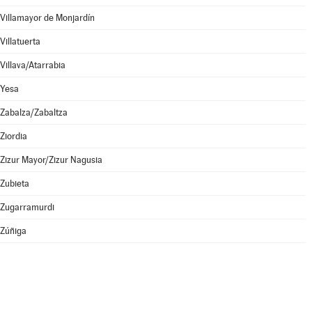
Villamayor de Monjardín
Villatuerta
Villava/Atarrabia
Yesa
Zabalza/Zabaltza
Ziordia
Zizur Mayor/Zizur Nagusia
Zubieta
Zugarramurdi
Zúñiga