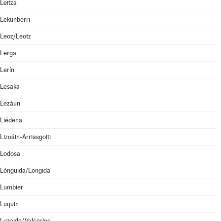
Leitza
Lekunberri
Leoz/Leotz
Lerga
Lerín
Lesaka
Lezáun
Liédena
Lizoáin-Arriasgoiti
Lodosa
Lónguida/Longida
Lumbier
Luquin
Luzaide/Valcarlos