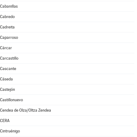
Cabanillas
Cabredo
Cadreita
Caparroso
Cárcar
Carcastillo
Cascante
Cáseda
Castejón
Castillonuevo
Cendea de Olza/Oltza Zendea
CERA
Cintruénigo