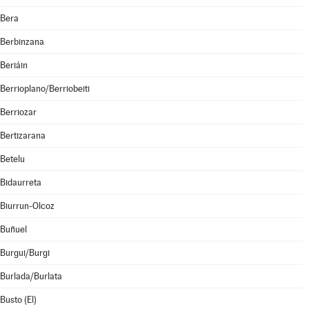
Bera
Berbinzana
Beriáin
Berrioplano/Berriobeiti
Berriozar
Bertizarana
Betelu
Bidaurreta
Biurrun-Olcoz
Buñuel
Burgui/Burgi
Burlada/Burlata
Busto (El)