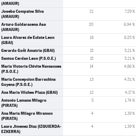
(AMAIUR)
Joseba Compains Silva
21
7,29 %
(AMAIUR)
Arturo Goldaracena Asa
20
6,94 %
(AMAIUR)
Laura Alvarez de Eulate Leon
18
6,25 %
(GBAI)
Gerardo Goñi Amatria (GBAI)
15
5,21 %
Santos Cerdan Leon (P.S.O.E.)
15
5,21 %
Maria Victoria Chivite Navascues
14
4,86 %
(P.S.O.E.)
Maria Concepcion Barrachina
13
4,51 %
Goyena (P.S.O.E.)
Ana Maria Vilches Plaza (GBAI)
12
4,17 %
Antonio Lamana Milagro
5
1,74 %
(PIRATA)
Ana Maria Milagro Miramon
4
1,39 %
(PIRATA)
Laura Jimenez Diaz (IZQUIERDA-
4
1,39 %
EZKERRA)