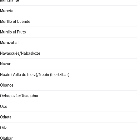
Murchante
Murieta
Murillo el Cuende
Murillo el Fruto
Muruzábal
Navascués/Nabaskoze
Nazar
Noáin (Valle de Elorz)/Noain (Elortzibar)
Obanos
Ochagavía/Otsagabia
Oco
Odieta
Oitz
Olaibar