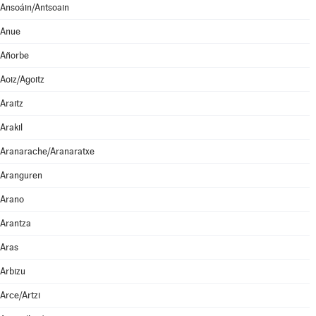
Ansoáin/Antsoain
Anue
Añorbe
Aoiz/Agoitz
Araitz
Arakil
Aranarache/Aranaratxe
Aranguren
Arano
Arantza
Aras
Arbizu
Arce/Artzi