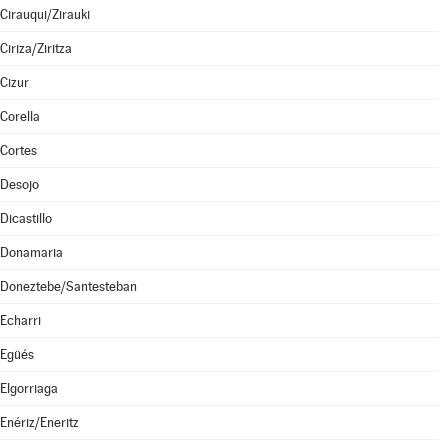
Cirauqui/Zirauki
Ciriza/Ziritza
Cizur
Corella
Cortes
Desojo
Dicastillo
Donamaria
Doneztebe/Santesteban
Echarri
Egüés
Elgorriaga
Enériz/Eneritz