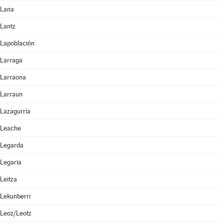
Lana
Lantz
Lapoblación
Larraga
Larraona
Larraun
Lazagurría
Leache
Legarda
Legaria
Leitza
Lekunberri
Leoz/Leotz