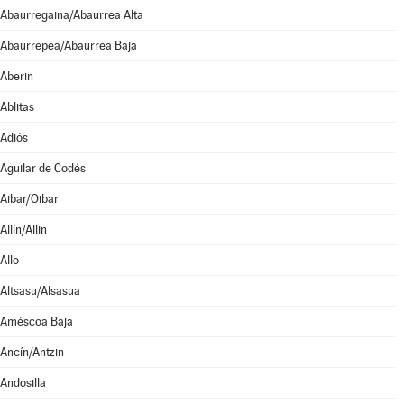
Abaurregaina/Abaurrea Alta
Abaurrepea/Abaurrea Baja
Aberin
Ablitas
Adiós
Aguilar de Codés
Aibar/Oibar
Allín/Allin
Allo
Altsasu/Alsasua
Améscoa Baja
Ancín/Antzin
Andosilla