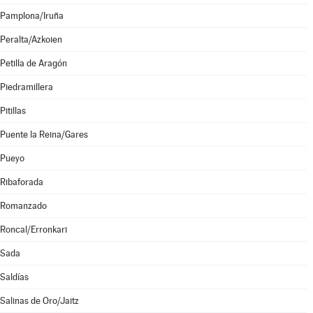
Pamplona/Iruña
Peralta/Azkoien
Petilla de Aragón
Piedramillera
Pitillas
Puente la Reina/Gares
Pueyo
Ribaforada
Romanzado
Roncal/Erronkari
Sada
Saldías
Salinas de Oro/Jaitz