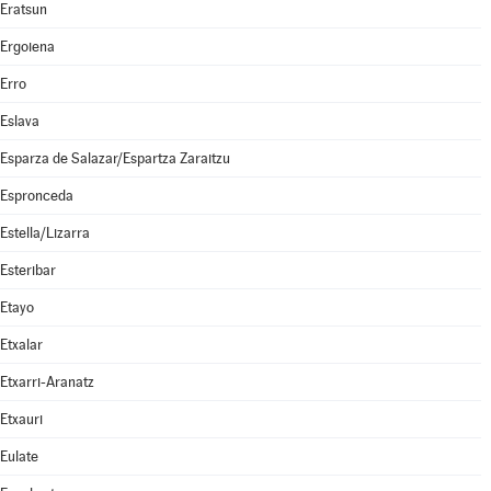
Eratsun
Ergoiena
Erro
Eslava
Esparza de Salazar/Espartza Zaraitzu
Espronceda
Estella/Lizarra
Esteribar
Etayo
Etxalar
Etxarri-Aranatz
Etxauri
Eulate