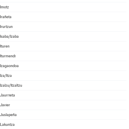
Imotz
Irañeta
Irurtzun
Isaba/Izaba
Ituren
Iturmendi
Izagaondoa
Iza/Itza
Izalzu/Itzaltzu
Jaurrieta
Javier
Juslapeña
Lakuntza