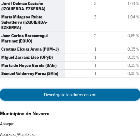
Jordi Dalmau Castañe
3
1,04 %
(IZQUIERDA-EZKERRA)
Maria Milagros Rubio
3
1,04 %
Salvatierra (IZQUIERDA-
EZKERRA)
Juan Carlos Berasategui
2
0,69 %
Martinez (EQUO)
Cristina Elcuaz Arana (PUM+J)
1
0,35 %
Miguel Zarranz Elso (UPyD)
1
0,35 %
Marta de Hoyos Garcia (SAIn)
1
0,35 %
Samuel Valderrey Perez (SAIn)
1
0,35 %
Descárgate los datos en xml
Municipios de Navarra
Abáigar
Abárzuza/Abartzuza