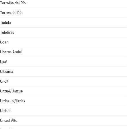
Torralba del Río
Torres del Río
Tudela
Tulebras
Ucar
Uharte-Arakil
Ujué
Ultzama
Unciti
Unzué/Untzue
Urdazubi/Urdax
Urdiain
Urraul Alto