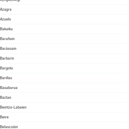
Azagra
Azuelo
Bakaiku
Barañain
Barásoain
Barbarin
Bargota
Barillas
Basaburua
Baztan
Beintza-Labaien
Beire
Belascoáin