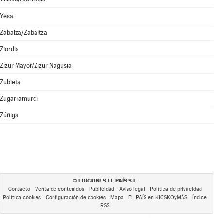
Yesa
Zabalza/Zabaltza
Ziordia
Zizur Mayor/Zizur Nagusia
Zubieta
Zugarramurdi
Zúñiga
EDICIONES EL PAÍS S.L.
©
Contacto
Venta de contenidos
Publicidad
Aviso legal
Política de privacidad
Política cookies
Configuración de cookies
Mapa
EL PAÍS en KIOSKOyMÁS
Índice
RSS