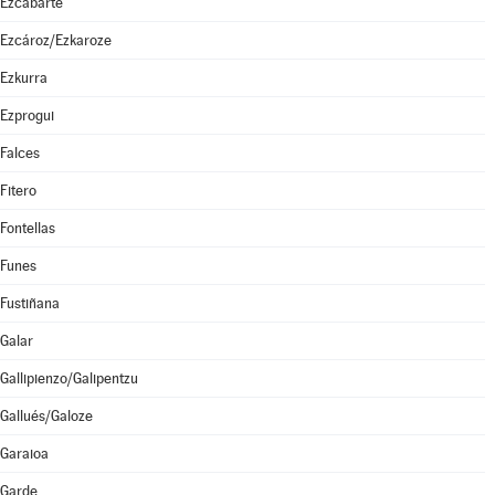
Ezcabarte
Ezcároz/Ezkaroze
Ezkurra
Ezprogui
Falces
Fitero
Fontellas
Funes
Fustiñana
Galar
Gallipienzo/Galipentzu
Gallués/Galoze
Garaioa
Garde