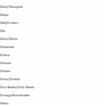
Olazti/Olazagutía
Olejua
Olite/Erriberri
Ollo
Olóriz/Oloritz
Orbaitzeta
Orbara
Orísoain
Orkoien
Oronz/Orontze
Oroz-Betelu/Orotz-Betelu
Orreaga/Roncesvalles
Oteiza