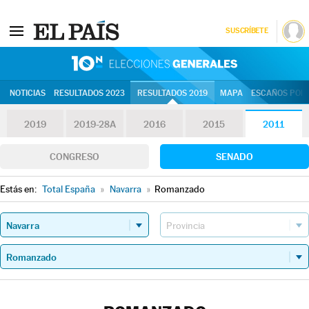
SUSCRÍBETE
10N | Eleccion
NOTICIAS
RESULTADOS 2023
RESULTADOS 2019
MAPA
ESCAÑOS POR 
2019
2019-28A
2016
2015
2011
CONGRESO
SENADO
Estás en:
Total España
»
Navarra
»
Romanzado