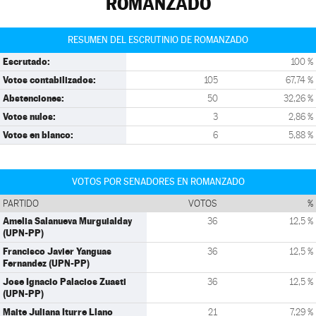
ROMANZADO
RESUMEN DEL ESCRUTINIO DE ROMANZADO
Escrutado:
100 %
Votos contabilizados:
105
67,74 %
Abstenciones:
50
32,26 %
Votos nulos:
3
2,86 %
Votos en blanco:
6
5,88 %
VOTOS POR SENADORES EN ROMANZADO
PARTIDO
VOTOS
%
Amelia Salanueva Murguialday
36
12,5 %
(UPN-PP)
Francisco Javier Yanguas
36
12,5 %
Fernandez (UPN-PP)
Jose Ignacio Palacios Zuasti
36
12,5 %
(UPN-PP)
Maite Juliana Iturre Llano
21
7,29 %