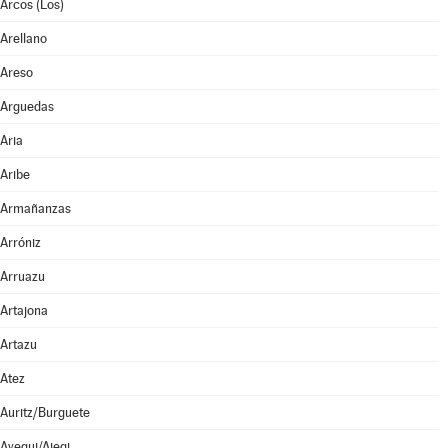
Arcos (Los)
Arellano
Areso
Arguedas
Aria
Aribe
Armañanzas
Arróniz
Arruazu
Artajona
Artazu
Atez
Auritz/Burguete
Ayegui/Aiegi