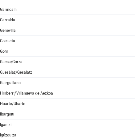
Garínoain
Garralda
Genevilla
Goizueta
Goñi
Güesa/Gorza
Guesálaz/Gesalatz
Guirguillano
Hiriberri/Villanueva de Aezkoa
Huarte/Uharte
Ibargoiti
Igantzi
Igúzquiza