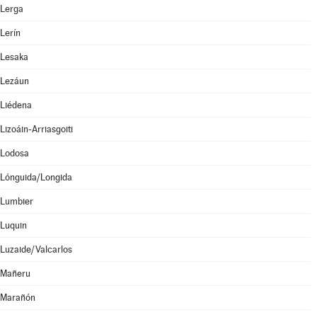
Lerga
Lerín
Lesaka
Lezáun
Liédena
Lizoáin-Arriasgoiti
Lodosa
Lónguida/Longida
Lumbier
Luquin
Luzaide/Valcarlos
Mañeru
Marañón