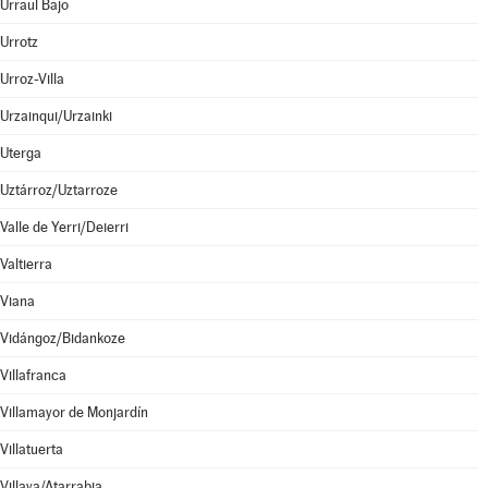
Urraul Bajo
Urrotz
Urroz-Villa
Urzainqui/Urzainki
Uterga
Uztárroz/Uztarroze
Valle de Yerri/Deierri
Valtierra
Viana
Vidángoz/Bidankoze
Villafranca
Villamayor de Monjardín
Villatuerta
Villava/Atarrabia