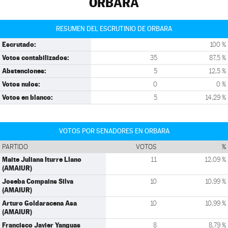
ORBARA
RESUMEN DEL ESCRUTINIO DE ORBARA
Escrutado:
100 %
Votos contabilizados:
35
87,5 %
Abstenciones:
5
12,5 %
Votos nulos:
0
0 %
Votos en blanco:
5
14,29 %
VOTOS POR SENADORES EN ORBARA
PARTIDO
VOTOS
%
Maite Juliana Iturre Llano
11
12,09 %
(AMAIUR)
Joseba Compains Silva
10
10,99 %
(AMAIUR)
Arturo Goldaracena Asa
10
10,99 %
(AMAIUR)
Francisco Javier Yanguas
8
8,79 %