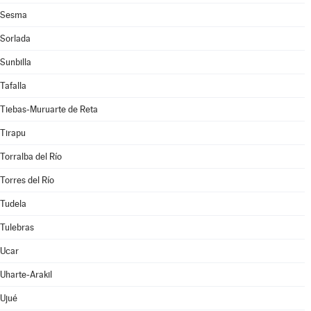
Sesma
Sorlada
Sunbilla
Tafalla
Tiebas-Muruarte de Reta
Tirapu
Torralba del Río
Torres del Río
Tudela
Tulebras
Ucar
Uharte-Arakil
Ujué