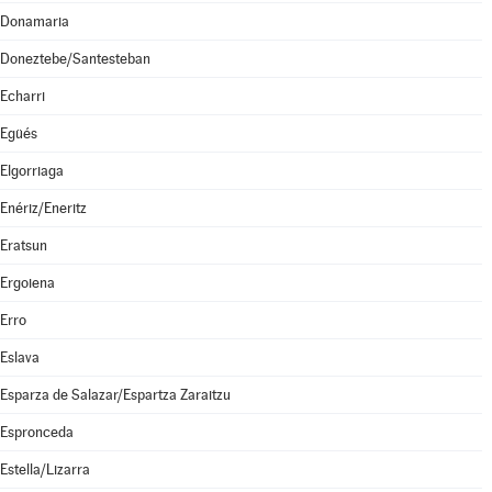
Donamaria
Doneztebe/Santesteban
Echarri
Egüés
Elgorriaga
Enériz/Eneritz
Eratsun
Ergoiena
Erro
Eslava
Esparza de Salazar/Espartza Zaraitzu
Espronceda
Estella/Lizarra