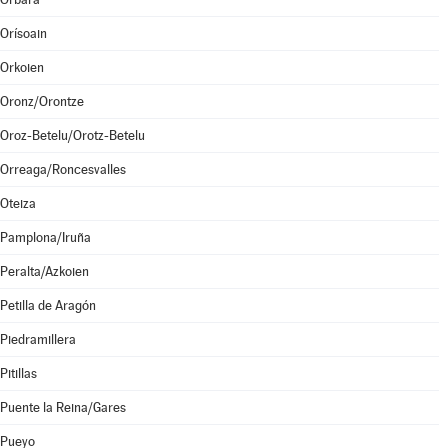
Orísoain
Orkoien
Oronz/Orontze
Oroz-Betelu/Orotz-Betelu
Orreaga/Roncesvalles
Oteiza
Pamplona/Iruña
Peralta/Azkoien
Petilla de Aragón
Piedramillera
Pitillas
Puente la Reina/Gares
Pueyo