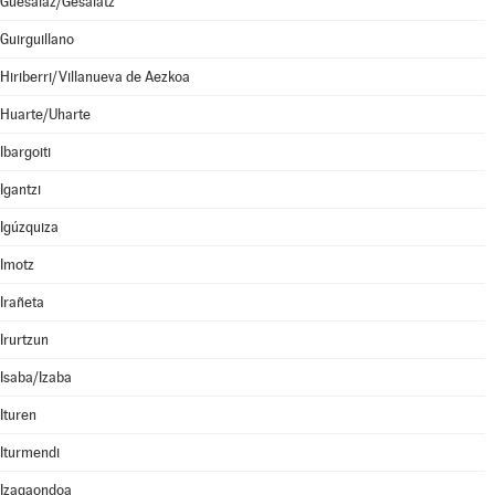
Guesálaz/Gesalatz
Guirguillano
Hiriberri/Villanueva de Aezkoa
Huarte/Uharte
Ibargoiti
Igantzi
Igúzquiza
Imotz
Irañeta
Irurtzun
Isaba/Izaba
Ituren
Iturmendi
Izagaondoa