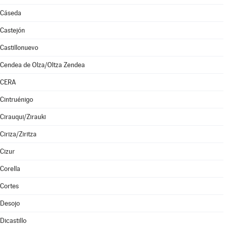
Cáseda
Castejón
Castillonuevo
Cendea de Olza/Oltza Zendea
CERA
Cintruénigo
Cirauqui/Zirauki
Ciriza/Ziritza
Cizur
Corella
Cortes
Desojo
Dicastillo