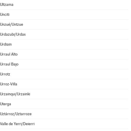
Ultzama
Unciti
Unzué/Untzue
Urdazubi/Urdax
Urdiain
Urraul Alto
Urraul Bajo
Urrotz
Urroz-Villa
Urzainqui/Urzainki
Uterga
Uztárroz/Uztarroze
Valle de Yerri/Deierri