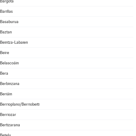
Bargota
Barillas
Basaburua
Baztan
Beintza-Labaien
Beire
Belascoáin
Bera
Berbinzana
Beriáin
Berrioplano/Berriobeiti
Berriozar
Bertizarana
Betelu