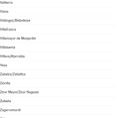
Valtierra
Viana
Vidángoz/Bidankoze
Villafranca
Villamayor de Monjardín
Villatuerta
Villava/Atarrabia
Yesa
Zabalza/Zabaltza
Ziordia
Zizur Mayor/Zizur Nagusia
Zubieta
Zugarramurdi