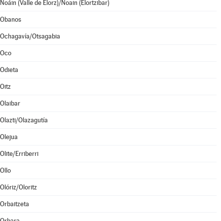
Noáin (Valle de Elorz)/Noain (Elortzibar)
Obanos
Ochagavía/Otsagabia
Oco
Odieta
Oitz
Olaibar
Olazti/Olazagutía
Olejua
Olite/Erriberri
Ollo
Olóriz/Oloritz
Orbaitzeta
Orbara