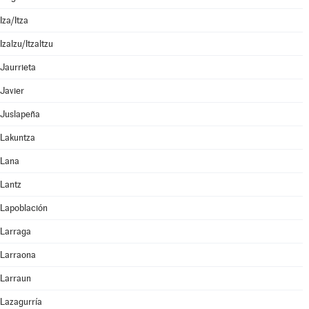
Iza/Itza
Izalzu/Itzaltzu
Jaurrieta
Javier
Juslapeña
Lakuntza
Lana
Lantz
Lapoblación
Larraga
Larraona
Larraun
Lazagurría