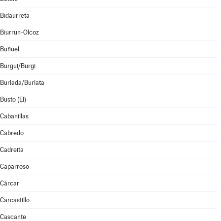
Bidaurreta
Biurrun-Olcoz
Buñuel
Burgui/Burgi
Burlada/Burlata
Busto (El)
Cabanillas
Cabredo
Cadreita
Caparroso
Cárcar
Carcastillo
Cascante