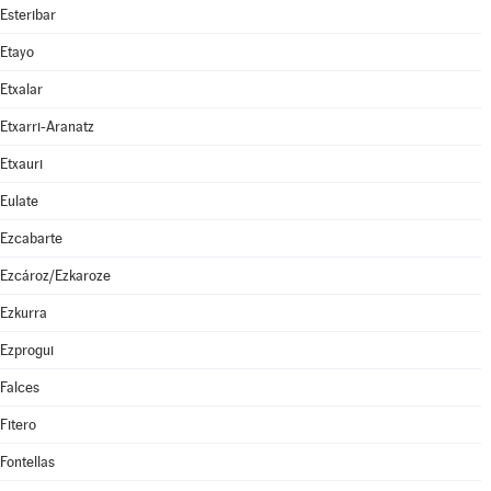
Esteribar
Etayo
Etxalar
Etxarri-Aranatz
Etxauri
Eulate
Ezcabarte
Ezcároz/Ezkaroze
Ezkurra
Ezprogui
Falces
Fitero
Fontellas