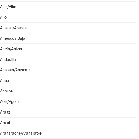
Allín/Allin
Allo
Altsasu/Alsasua
Améscoa Baja
Ancín/Antzin
Andosilla
Ansoáin/Antsoain
Anue
Añorbe
Aoiz/Agoitz
Araitz
Arakil
Aranarache/Aranaratxe