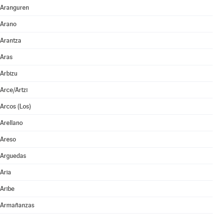
Aranguren
Arano
Arantza
Aras
Arbizu
Arce/Artzi
Arcos (Los)
Arellano
Areso
Arguedas
Aria
Aribe
Armañanzas