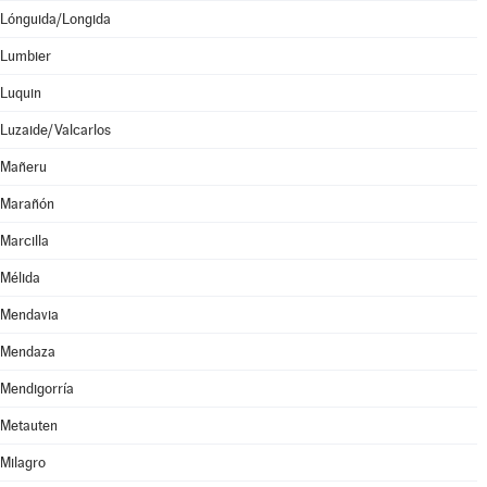
Lónguida/Longida
Lumbier
Luquin
Luzaide/Valcarlos
Mañeru
Marañón
Marcilla
Mélida
Mendavia
Mendaza
Mendigorría
Metauten
Milagro