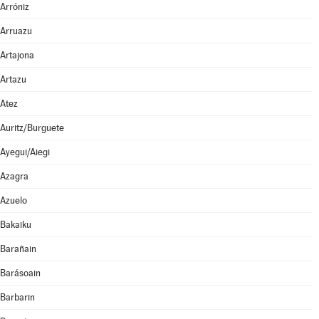
Arróniz
Arruazu
Artajona
Artazu
Atez
Auritz/Burguete
Ayegui/Aiegi
Azagra
Azuelo
Bakaiku
Barañain
Barásoain
Barbarin