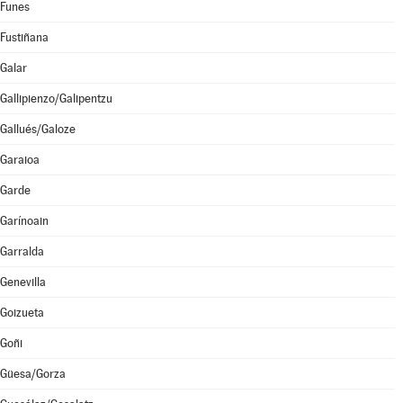
Funes
Fustiñana
Galar
Gallipienzo/Galipentzu
Gallués/Galoze
Garaioa
Garde
Garínoain
Garralda
Genevilla
Goizueta
Goñi
Güesa/Gorza