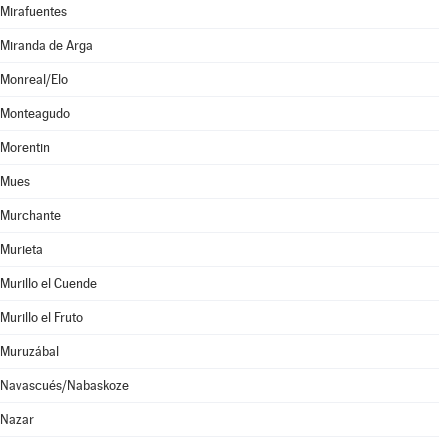
Mirafuentes
Miranda de Arga
Monreal/Elo
Monteagudo
Morentin
Mues
Murchante
Murieta
Murillo el Cuende
Murillo el Fruto
Muruzábal
Navascués/Nabaskoze
Nazar