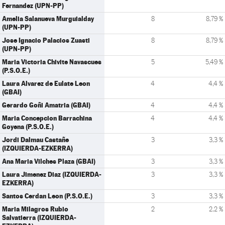
Fernandez (UPN-PP)
Amelia Salanueva Murguialday
8
8,79 %
(UPN-PP)
Jose Ignacio Palacios Zuasti
8
8,79 %
(UPN-PP)
Maria Victoria Chivite Navascues
5
5,49 %
(P.S.O.E.)
Laura Alvarez de Eulate Leon
4
4,4 %
(GBAI)
Gerardo Goñi Amatria (GBAI)
4
4,4 %
Maria Concepcion Barrachina
4
4,4 %
Goyena (P.S.O.E.)
Jordi Dalmau Castañe
3
3,3 %
(IZQUIERDA-EZKERRA)
Ana Maria Vilches Plaza (GBAI)
3
3,3 %
Laura Jimenez Diaz (IZQUIERDA-
3
3,3 %
EZKERRA)
Santos Cerdan Leon (P.S.O.E.)
3
3,3 %
Maria Milagros Rubio
2
2,2 %
Salvatierra (IZQUIERDA-