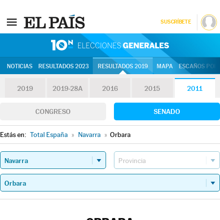
SUSCRÍBETE
10N | Eleccion
NOTICIAS
RESULTADOS 2023
RESULTADOS 2019
MAPA
ESCAÑOS POR 
2019
2019-28A
2016
2015
2011
CONGRESO
SENADO
Estás en:
Total España
»
Navarra
»
Orbara