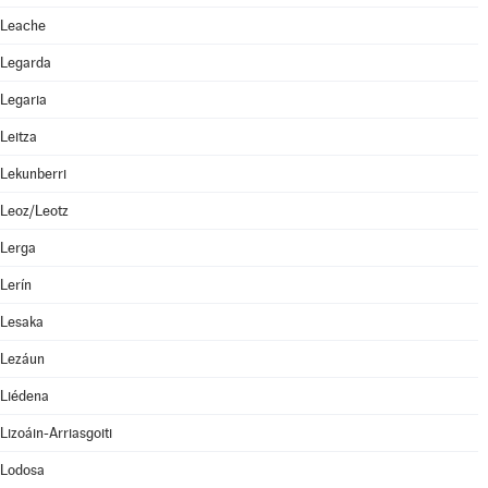
Leache
Legarda
Legaria
Leitza
Lekunberri
Leoz/Leotz
Lerga
Lerín
Lesaka
Lezáun
Liédena
Lizoáin-Arriasgoiti
Lodosa