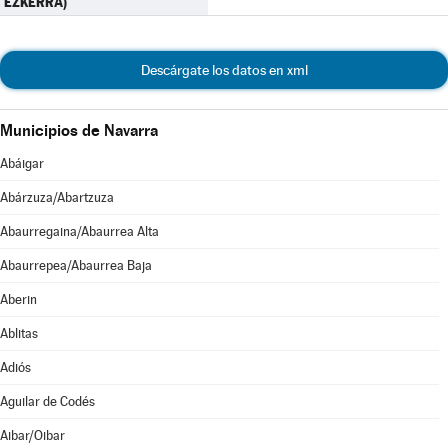
EZKERRA)
Descárgate los datos en xml
Municipios de Navarra
Abáigar
Abárzuza/Abartzuza
Abaurregaina/Abaurrea Alta
Abaurrepea/Abaurrea Baja
Aberin
Ablitas
Adiós
Aguilar de Codés
Aibar/Oibar