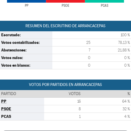
PP
PSOE
PCAS
RESUMEN DEL ESCRUTINIO DE ARRANCACEPAS
Escrutado:
100 %
Votos contabilizados:
25
78,13 %
Abstenciones:
7
21,88 %
Votos nulos:
0
0 %
Votos en blanco:
0
0 %
VOTOS POR PARTIDOS EN ARRANCACEPAS
PARTIDO
VOTOS
%
PP
16
64 %
PSOE
8
32 %
PCAS
1
4 %