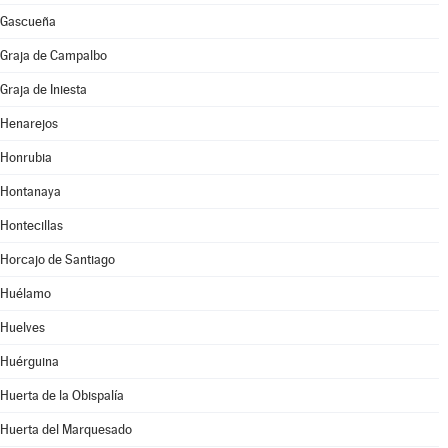
Gascueña
Graja de Campalbo
Graja de Iniesta
Henarejos
Honrubia
Hontanaya
Hontecillas
Horcajo de Santiago
Huélamo
Huelves
Huérguina
Huerta de la Obispalía
Huerta del Marquesado