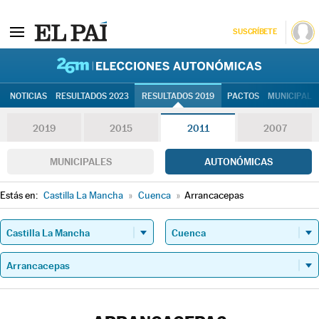
SUSCRÍBETE
26M | Elec
NOTICIAS
RESULTADOS 2023
RESULTADOS 2019
PACTOS
MUNICIPALE
2019
2015
2011
2007
MUNICIPALES
AUTONÓMICAS
Estás en:
Castilla La Mancha
»
Cuenca
»
Arrancacepas