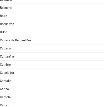
Boimorto
Boiro
Boqueixón
Brión
Cabana de Bergantiños
Cabanas
Camariñas
Cambre
Capela (A)
Carballo
Cariño
Carnota
Carral