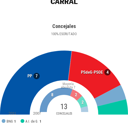
CARRAL
Concejales
100
%
ESCRUTADO
4
PSdeG-PSOE
7
PP
Mayoría
absoluta
7
8
2
2
13
2011
2007
CONCEJALES
BNG
1
A.I. de G.
1