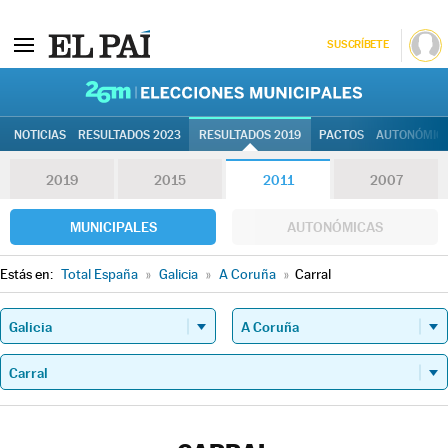
SUSCRÍBETE
26M | Elec
NOTICIAS
RESULTADOS 2023
RESULTADOS 2019
PACTOS
AUTONÓMIC
2019
2015
2011
2007
MUNICIPALES
AUTONÓMICAS
Estás en:
Total España
»
Galicia
»
A Coruña
»
Carral