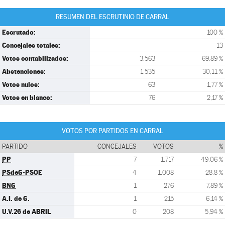
RESUMEN DEL ESCRUTINIO DE CARRAL
Escrutado:
100 %
Concejales totales:
13
Votos contabilizados:
3.563
69,89 %
Abstenciones:
1.535
30,11 %
Votos nulos:
63
1,77 %
Votos en blanco:
76
2,17 %
VOTOS POR PARTIDOS EN CARRAL
PARTIDO
CONCEJALES
VOTOS
%
PP
7
1.717
49,06 %
PSdeG-PSOE
4
1.008
28,8 %
BNG
1
276
7,89 %
A.I. de G.
1
215
6,14 %
U.V.26 de ABRIL
0
208
5,94 %