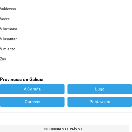
Valdoviño
Vedra
Vilarmaior
Vilasantar
Vimianzo
Zas
Provincias de Galicia
A Coruña
Lugo
Ourense
Pontevedra
EDICIONES EL PAÍS S.L.
©