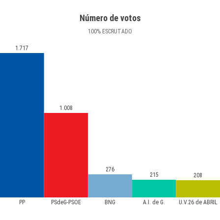
Número de votos
100
%
ESCRUTADO
1.717
1.008
276
215
208
PP
PSdeG-PSOE
BNG
A.I. de G.
U.V.26 de ABRIL