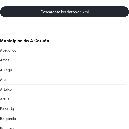
Descárgate los datos en xml
Municipios de A Coruña
Abegondo
Ames
Aranga
Ares
Arteixo
Arzúa
Baña (A)
Bergondo
Betanzos