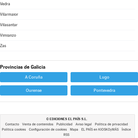
Vedra
Vilarmaior
Vilasantar
Vimianzo
Zas
Provincias de Galicia
A Coruña
Lugo
Ourense
Pontevedra
EDICIONES EL PAÍS S.L.
©
Contacto
Venta de contenidos
Publicidad
Aviso legal
Política de privacidad
Política cookies
Configuración de cookies
Mapa
EL PAÍS en KIOSKOyMÁS
Índice
RSS