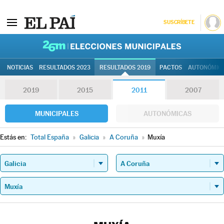
SUSCRÍBETE
26M | Elec
NOTICIAS
RESULTADOS 2023
RESULTADOS 2019
PACTOS
AUTONÓMIC
2019
2015
2011
2007
MUNICIPALES
AUTONÓMICAS
Estás en:
Total España
»
Galicia
»
A Coruña
»
Muxía