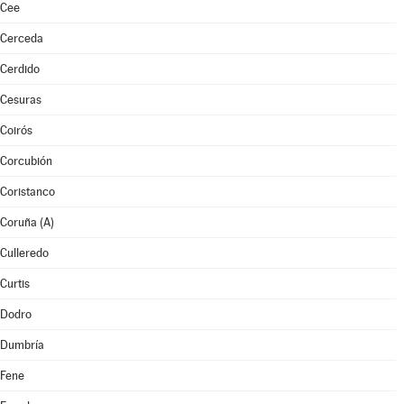
Cee
Cerceda
Cerdido
Cesuras
Coirós
Corcubión
Coristanco
Coruña (A)
Culleredo
Curtis
Dodro
Dumbría
Fene