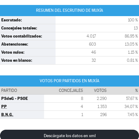
RESUMEN DEL ESCRUTINIO DE MUXÍA
Escrutado:
100 %
Concejales totales:
13
Votos contabilizados:
4.017
86,95 %
Abstenciones:
603
13,05 %
Votos nulos:
46
1,15 %
Votos en blanco:
32
0,81 %
VOTOS POR PARTIDOS EN MUXÍA
PARTIDO
CONCEJALES
VOTOS
%
PSdeG - PSOE
8
2.290
57,67 %
PP
4
1.353
34,07 %
B.N.G.
1
296
7,45 %
Descárgate los datos en xml