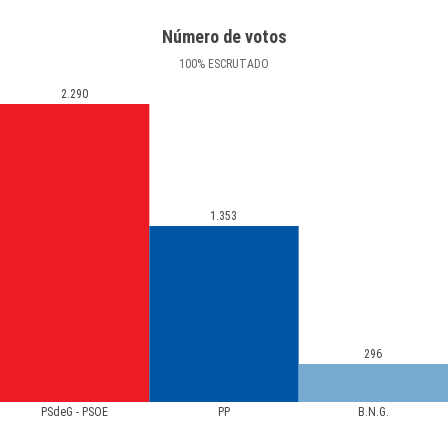
Número de votos
100
%
ESCRUTADO
2.290
1.353
296
PSdeG - PSOE
PP
B.N.G.