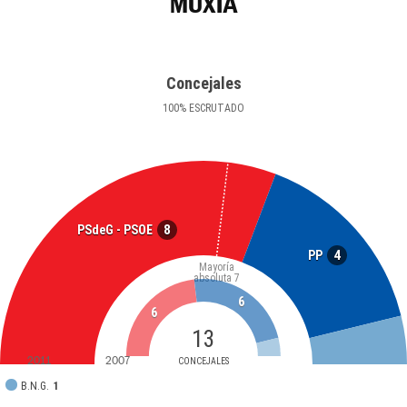
MUXÍA
Concejales
100
%
ESCRUTADO
8
PSdeG - PSOE
4
PP
Mayoría
absoluta
7
6
6
13
2011
2007
CONCEJALES
B.N.G.
1