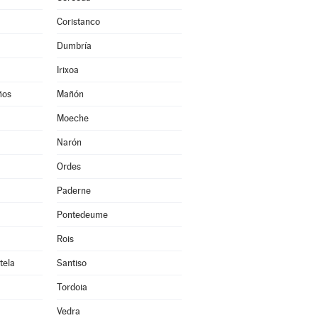
Coristanco
Dumbría
Irixoa
ños
Mañón
Moeche
Narón
Ordes
Paderne
Pontedeume
Rois
tela
Santiso
Tordoia
Vedra