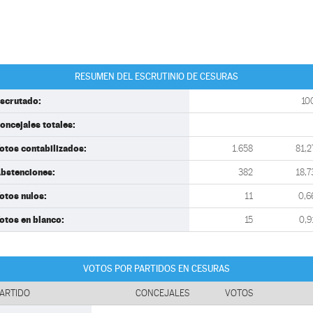
RESUMEN DEL ESCRUTINIO DE CESURAS
scrutado:
10
oncejales totales:
otos contabilizados:
1.658
81,2
bstenciones:
382
18,7
otos nulos:
11
0,6
otos en blanco:
15
0,9
VOTOS POR PARTIDOS EN CESURAS
ARTIDO
CONCEJALES
VOTOS