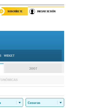
SUSCRÍBETE
INICIAR SESIÓN
S
WIDGET
2007
TONÓMICAS