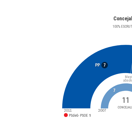
Conceja
100
%
ESCRU
7
PP
Mayo
absol
7
11
CONCEJAL
2011
2007
PSdeG- PSOE
1