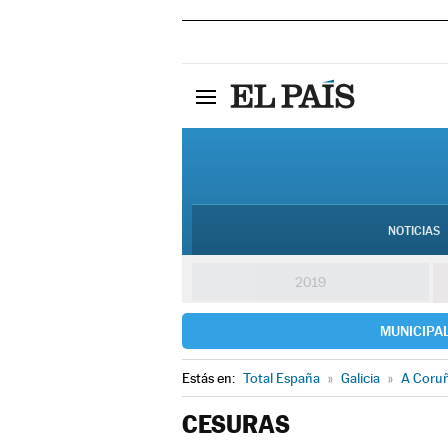
NOTICIAS
2019
MUNICIPA
Estás en:
Total España
»
Galicia
»
A Coru
CESURAS