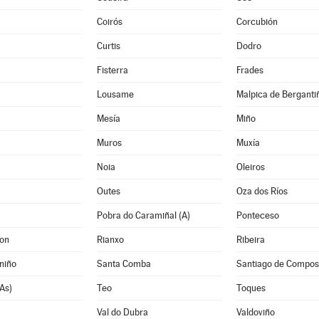
Coirós
Corcubión
Curtis
Dodro
Fisterra
Frades
Lousame
Malpica de Berganti
Mesía
Miño
Muros
Muxía
Noia
Oleiros
Outes
Oza dos Ríos
Pobra do Caramiñal (A)
Ponteceso
Son
Rianxo
Ribeira
niño
Santa Comba
Santiago de Compos
As)
Teo
Toques
Val do Dubra
Valdoviño