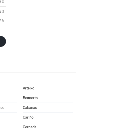
8 %
2 %
6 %
Arteixo
Boimorto
ños
Cabanas
Cariño
Cerceda