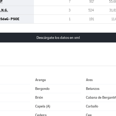
PP
7
917
55,6
.N.G.
3
524
31,8
SdeG- PSOE
1
191
11,
Descárgate los datos en xml
Aranga
Ares
Bergondo
Betanzos
Brión
Cabana de Berganti
Capela (A)
Carballo
Cedeira
Cee