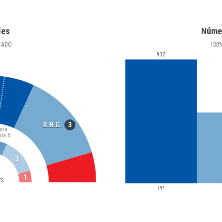
les
Núme
TADO
100
917
3
B.N.G.
ría
uta
6
3
1
ES
PP