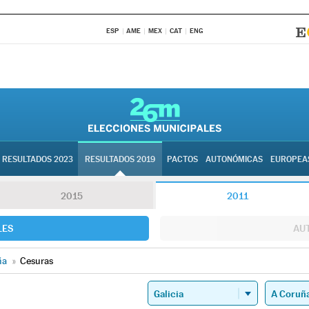
ESP
AME
MEX
CAT
ENG
RESULTADOS 2023
RESULTADOS 2019
PACTOS
AUTONÓMICAS
EUROPEA
2015
2011
LES
AU
ña
»
Cesuras