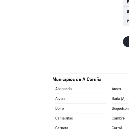
B
P
Municipios de A Coruña
Abegondo
Ames
Arzúa
Baña (A)
Boiro
Boqueixón
Camariñas
Cambre
Carnota
Carral