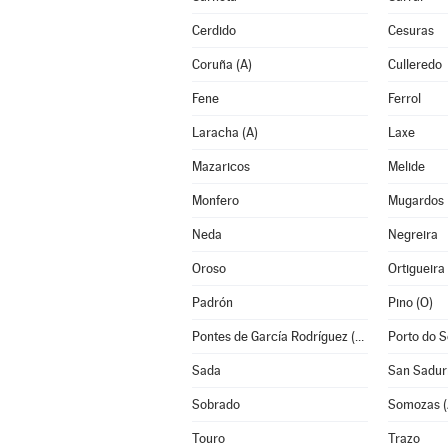
Cerdido
Cesuras
Coruña (A)
Culleredo
Fene
Ferrol
Laracha (A)
Laxe
Mazaricos
Melide
Monfero
Mugardos
Neda
Negreira
Oroso
Ortigueira
Padrón
Pino (O)
Pontes de García Rodríguez (As)
Porto do 
Sada
San Sadur
Sobrado
Somozas (
Touro
Trazo