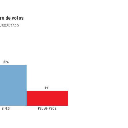
ro de votos
%
ESCRUTADO
524
191
B.N.G.
PSdeG- PSOE