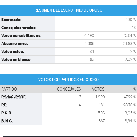
RESUMEN DEL ESCRUTINIO DE OROSO
Escrutado:
100 %
Concejales totales:
13
Votos contabilizados:
4.190
75,01 %
Abstenciones:
1.396
24,99 %
Votos nulos:
84
2 %
Votos en blanco:
83
2,02 %
VOTOS POR PARTIDOS EN OROSO
PARTIDO
CONCEJALES
VOTOS
%
PSdeG-PSOE
7
1.939
47,22 %
PP
4
1.181
28,76 %
P.G.D.
1
536
13,05 %
B.N.G.
1
367
8,94 %