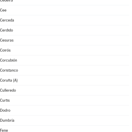
Cedeira
Cee
Cerceda
Cerdido
Cesuras
Coirós
Corcubión
Coristanco
Coruña (A)
Culleredo
Curtis
Dodro
Dumbría
Fene