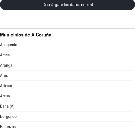
Descárgate los datos en xml
Municipios de A Coruña
Abegondo
Ames
Aranga
Ares
Arteixo
Arzúa
Baña (A)
Bergondo
Betanzos