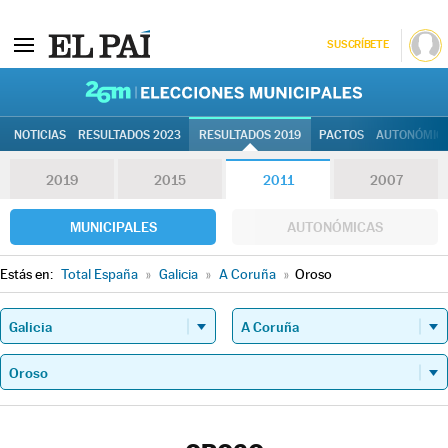
SUSCRÍBETE
26M | Elec
NOTICIAS
RESULTADOS 2023
RESULTADOS 2019
PACTOS
AUTONÓMIC
2019
2015
2011
2007
MUNICIPALES
AUTONÓMICAS
Estás en:
Total España
»
Galicia
»
A Coruña
»
Oroso