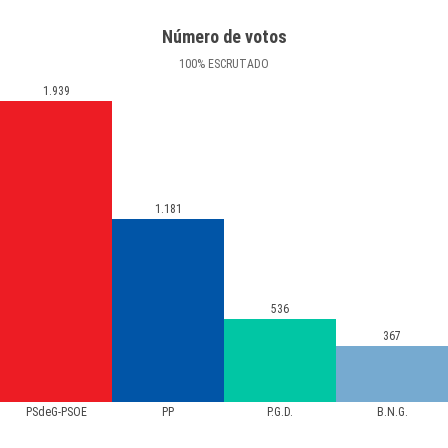
Número de votos
100
%
ESCRUTADO
1.939
1.181
536
367
PSdeG-PSOE
PP
P.G.D.
B.N.G.