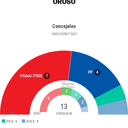
OROSO
Concejales
100
%
ESCRUTADO
4
PP
7
PSdeG-PSOE
Mayoría
absoluta
7
2
2
6
2
13
2011
2007
CONCEJALES
P.G.D.
1
B.N.G.
1