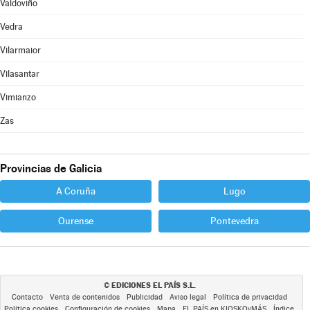
Valdoviño
Vedra
Vilarmaior
Vilasantar
Vimianzo
Zas
Provincias de Galicia
A Coruña
Lugo
Ourense
Pontevedra
EDICIONES EL PAÍS S.L.
©
Contacto
Venta de contenidos
Publicidad
Aviso legal
Política de privacidad
Política cookies
Configuración de cookies
Mapa
EL PAÍS en KIOSKOyMÁS
Índice