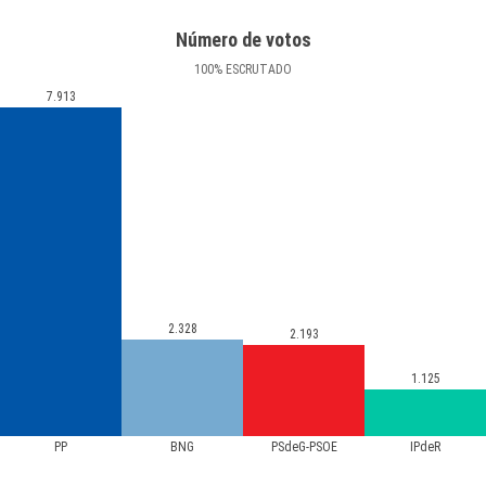
Número de votos
100
%
ESCRUTADO
7.913
2.328
2.193
1.125
PP
BNG
PSdeG-PSOE
IPdeR