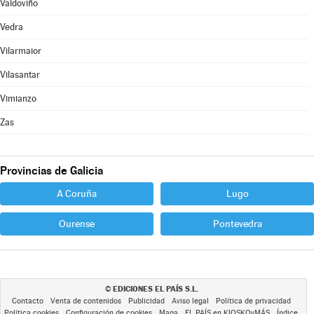
Valdoviño
Vedra
Vilarmaior
Vilasantar
Vimianzo
Zas
Provincias de Galicia
A Coruña
Lugo
Ourense
Pontevedra
EDICIONES EL PAÍS S.L.
©
Contacto
Venta de contenidos
Publicidad
Aviso legal
Política de privacidad
Política cookies
Configuración de cookies
Mapa
EL PAÍS en KIOSKOyMÁS
Índice