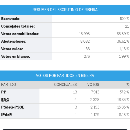
RESUMEN DEL ESCRUTINIO DE RIBEIRA
Escrutado:
100 %
Concejales totales:
21
Votos contabilizados:
13.993
63,39 %
Abstenciones:
8.082
36,61 %
Votos nulos:
158
1,13 %
Votos en blanco:
276
1,99 %
VOTOS POR PARTIDOS EN RIBEIRA
PARTIDO
CONCEJALES
VOTOS
%
PP
13
7.913
57,2 %
BNG
4
2.328
16,83 %
PSdeG-PSOE
3
2.193
15,85 %
IPdeR
1
1.125
8,13 %