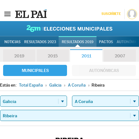
SUSCRÍBETE
26M | Elec
NOTICIAS
RESULTADOS 2023
RESULTADOS 2019
PACTOS
AUTONÓMIC
2019
2015
2011
2007
MUNICIPALES
AUTONÓMICAS
Estás en:
Total España
»
Galicia
»
A Coruña
»
Ribeira