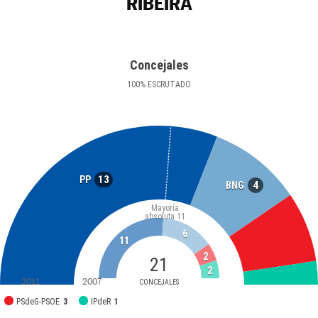
RIBEIRA
Concejales
100
%
ESCRUTADO
13
PP
4
BNG
Mayoría
absoluta
11
6
11
2
21
2
2011
2007
CONCEJALES
PSdeG-PSOE
3
IPdeR
1