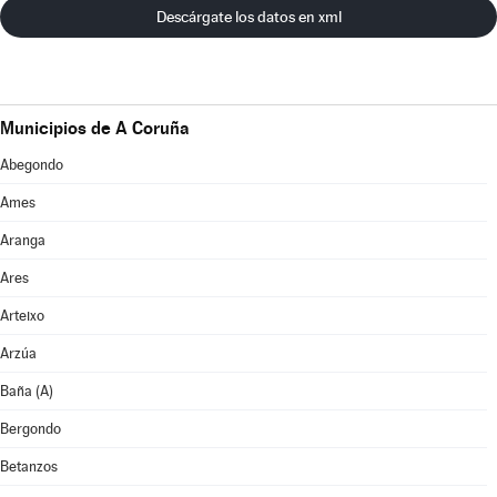
Descárgate los datos en xml
Municipios de A Coruña
Abegondo
Ames
Aranga
Ares
Arteixo
Arzúa
Baña (A)
Bergondo
Betanzos