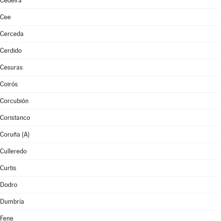
Cedeira
Cee
Cerceda
Cerdido
Cesuras
Coirós
Corcubión
Coristanco
Coruña (A)
Culleredo
Curtis
Dodro
Dumbría
Fene